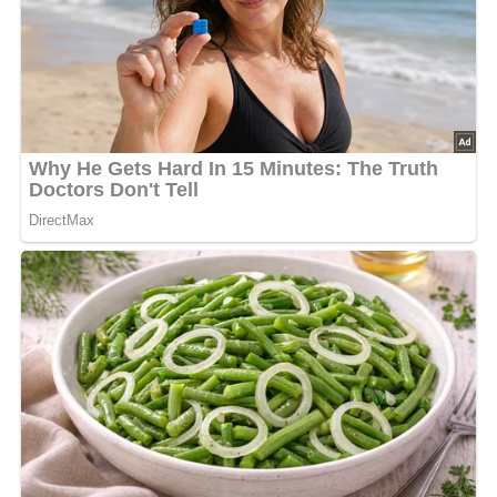
Zubereitungszeit:
ca.
30 Minuten
Kalorien:
ca.
430 kcal pro Portion