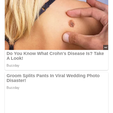
2 mittelgroße Zwiebeln oder eine Stange Porree
3 Eßlöffel Margarine
etwa 4 Eßlöffel Mehl
1/2 Liter Würfelbrühe
3/4 Liter Milch
1 Teelöffel Senf
3 bis 4 Eßlöffel Reibekäse
Salz
Muskat
2 Paar Würstchen (Halberstädter)
Bratfett
Lob, Kritik, Fragen oder Anregungen zum Rezept?
Dann hinterlasse doch bitte einen Kommentar am
Ende dieser Seite & auch eine Bewertung!