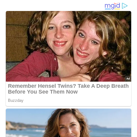
Käse und Würstchen
Die
Halberstädter Käsesuppe
ist eine kräftige, sämige
Suppe auf Basis von
Brühe
und
Milch
, die durch eine helle
Mehlschwitze ihre typische Bindung erhält. Fein
geschnittene
Zwiebeln
oder
Porree
werden zunächst in
Margarine
angedünstet und geben der Suppe ein mild-
würziges Aroma.
Nach dem Auffüllen mit Flüssigkeit sorgen
Senf
und
Reibekäse
für Tiefe und eine angenehm cremige
Konsistenz. Mit
Salz
und einer Prise
Muskat
wird der
Geschmack abgerundet. Kurz angebratene
Würstchenscheiben
kommen erst zum Schluss in die
heiße Suppe und verleihen ihr eine herzhafte Einlage.
Serviert heiß entsteht eine sättigende Mahlzeit mit
ausgewogenem Aroma.