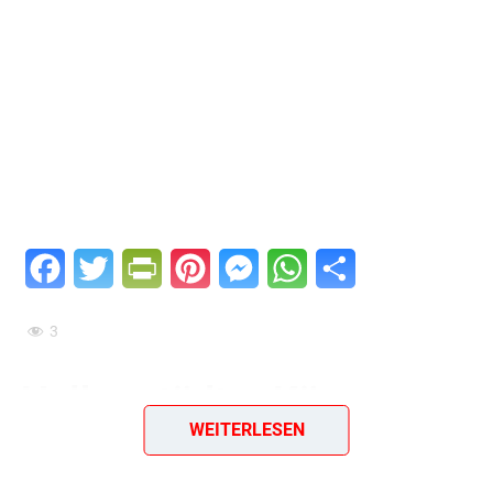
Facebook
Twitter
PrintFriendly
Pinterest
Messenger
WhatsApp
Teilen
3
Halberstädter Käsesuppe
WEITERLESEN
– cremige Suppe mit