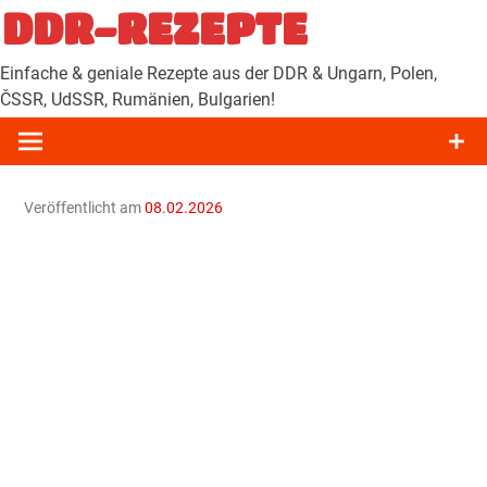
Zum
DDR-REZEPTE
Inhalt
springen
Einfache & geniale Rezepte aus der DDR & Ungarn, Polen,
ČSSR, UdSSR, Rumänien, Bulgarien!
Veröffentlicht am
08.02.2026