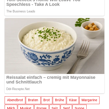
Abendbrot
Braten
Brot
Brühe
Käse
Margarine
Milch
Muskat
Porree
Salz
Senf
Suppe