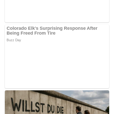
Und so wird es gemacht…
Zwiebeln oder Porree in dünne Scheibchen schneiden
und in der erhitzten Margarine dünsten.
Das Mehl darüberstäuben und schwitzen.
Brühe und Milch nach und nach auffüllen.
Senf und Reibekäse zugeben.
Die Suppe mit Salz und Muskat abschmecken.
Die Würstchenscheiben in heißem Fett kurz braten und
sofort in die heiße Suppe geben.
Kennst du schon unser tolles DDR-Quiz?
Was weißt du
noch alles über die DDR?
Teste dein Wissen jetzt!
Pin mich!