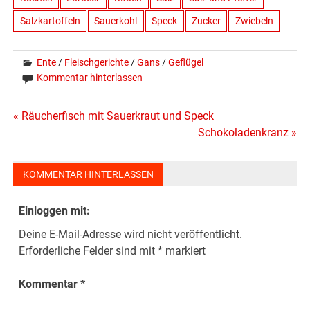
Salzkartoffeln
Sauerkohl
Speck
Zucker
Zwiebeln
Ente
/
Fleischgerichte
/
Gans
/
Geflügel
Kommentar hinterlassen
Beitragsnavigation
« Räucherfisch mit Sauerkraut und Speck
Schokoladenkranz »
KOMMENTAR HINTERLASSEN
Einloggen mit:
Deine E-Mail-Adresse wird nicht veröffentlicht.
Erforderliche Felder sind mit
*
markiert
Kommentar
*