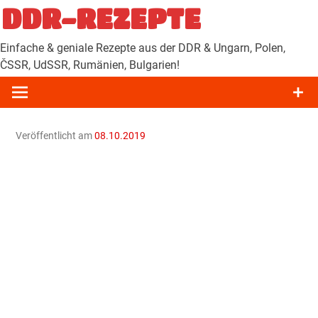
Zum
DDR-REZEPTE
Inhalt
springen
Einfache & geniale Rezepte aus der DDR & Ungarn, Polen,
ČSSR, UdSSR, Rumänien, Bulgarien!
Veröffentlicht am
08.10.2019