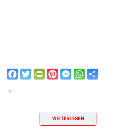
Facebook
Twitter
PrintFriendly
Pinterest
Messenger
WhatsApp
Teilen
1
Gänse- oder
WEITERLESEN
Entenpökelkeulen