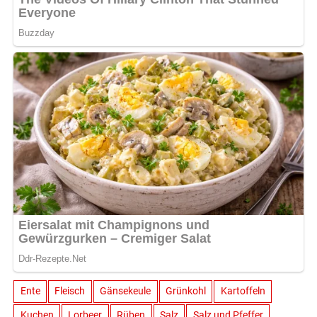
Ente
Fleisch
Gänsekeule
Grünkohl
Kartoffeln
Kuchen
Lorbeer
Rüben
Salz
Salz und Pfeffer