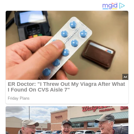
Zutaten
3 Gänse- oder 6 Entenkeulen, 1 1/2 Liter Wasser, 50 g
Salz, 10 g Zucker, 10 g Pökelsalz (eine Mischung von
Salpeter, Kochsalz und Zucker, beim Fleischer in der
benötigten kleinen Menge erhältlich), 4 Zwiebeln,
Gewürzkörner (Piment), Lorbeerblätter
Lob, Kritik, Fragen oder Anregungen zum Rezept?
Dann hinterlasse doch bitte einen Kommentar am
Ende dieser Seite & auch eine Bewertung!
Zubereitung
Von 1 1/2 Liter Wasser mit Salz, Pökelsalz und Zucker,
zwei Zwiebeln, zwei Lorbeerblättern und 5 Gewürzkörner