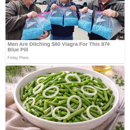
(Piment)n einen Pökelsud kochen, völlig erkalten lassen,
die gut gesäuberten Gänse- oder Entenkeulen einlegen
und, zugedeckt und kühlgestellt, drei Tage pökeln lassen.
Die gepökelten Keulen dann in kochendes Wasser mit
zwei Zwiebeln, zwei Lorbeerblättern und 5 Gewürzkörner
(Piment)n einlegen und zugedeckt darin langsam 1 1/2
bis 2 Stunden kochen.
Wenn sie gar sind, die Gänsekeulen teilen, die Entenkeulen
im ganzen auf Kohlrüben, Grünkohl oder Sauerkohl mit
Stampf- oder Salzkartoffeln anrichten.
[Nach: Von Apfelkartoffeln bis Zwiebelkuchen / Drummer/Muskewitz » VEB Fachbuchverlag Leipzig,
1987]
4.3/5
(4 Bewertung)