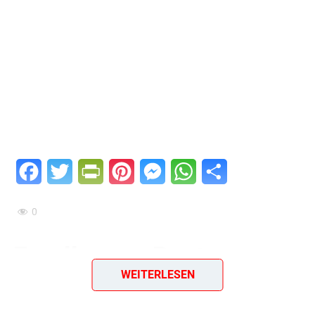
Facebook
Twitter
PrintFriendly
Pinterest
Messenger
WhatsApp
Teilen
0
Forelle vom Rost
WEITERLESEN
Willkommen zu diesem einfachen und köstlichen DDR-