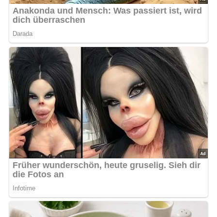
grille sie für etwa 10-15 Minuten pro Seite, bis sie
goldbraun und gar sind. Wende sie dabei
gegebenenfalls vorsichtig mit einem Grillwender.
Servieren und Genießen:
Nehme die gegrillten Forellen vom Rost und
serviere sie sofort.
Begleite die Forellen mit Beilagen wie
Kräuterbutter, Kräuterkartoffeln oder Curry-
Risotto und einem frischen Salat der Saison für
ein perfektes Geschmackserlebnis.
Kalorien
: Ca. 200 kcal pro Portion
Zubereitungszeit
: ca. 30 Minuten (inklusive
Marinierzeit)
Haltbarkeit
: Die Forelle sollte sofort nach dem Grillen
verzehrt werden, um die beste Qualität und Frische zu
genießen.
Abonniere jetzt unseren Newsletter!