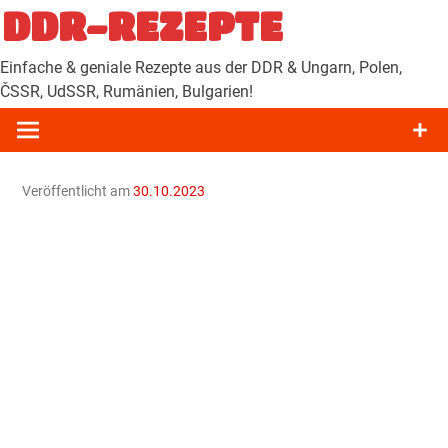
Zum
DDR-REZEPTE
Inhalt
springen
Einfache & geniale Rezepte aus der DDR & Ungarn, Polen,
ČSSR, UdSSR, Rumänien, Bulgarien!
Veröffentlicht am
30.10.2023