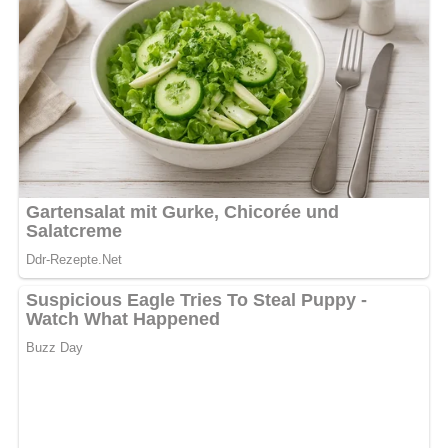
Kein Spam, kein Bullshit, keine Weitergabe deiner Mailadresse an Dritte!
Küchenutensilien
Für dieses Rezept benötigst du einen Grill oder einen Rost
über Holzkohle, eine flache Schüssel zum Marinieren,
einen Grillwender und einen Pinsel zum Bestreichen des
Rosts mit Öl.
Tipps zum Rezept
Achte darauf, die Forellen vor dem Grillen gut abtropfen
zu lassen, um überschüssige Flüssigkeit zu entfernen