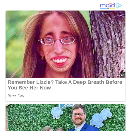
Rezept für
Forelle vom Rost
! Diese Zubereitung aus dem
Jahr 1988 ist perfekt für Outdoor-Enthusiasten und
Liebhaber frischer Fischgerichte. Mit nur wenigen Zutaten
und Schritten kannst du eine delikate Forelle zubereiten,
die deine Geschmacksknospen verwöhnen wird. Lass uns
gemeinsam diesen kulinarischen Klassiker entdecken!