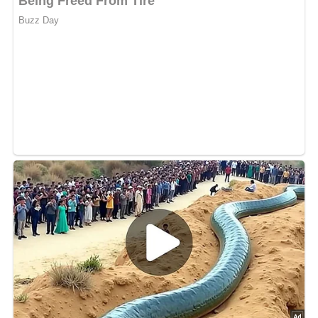
Vorbereitung der Forellen:
Die Forellen gründlich waschen und von innen
und außen abtrocknen.
Die Forellen in einer flachen Schüssel mit dem
herb-aromatischen Weißwein und dem Saft einer
Zitrone marinieren. Lasse sie für mindestens 15
Minuten ziehen, damit sich die Aromen entfalten
können.
Nach dem Marinieren die Forellen gut abtropfen
lassen.
Grillen der Forellen:
Heize den Grill oder den Rost über Holzkohle vor.
Bestreiche den Rost leicht mit Speiseöl, um ein
Ankleben der Forellen zu verhindern.
Streue eine Prise Salz in die Bauchhöhle jeder
Forelle und fülle sie mit frischer Zitronenmelisse.
Lege die Forellen vorsichtig auf den Grill und