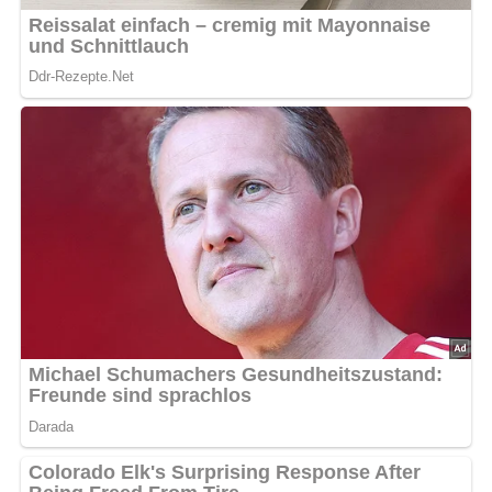
Diese Zutaten brauchen wir für
die Forelle vom Rost
4 Forellen
1/4 Liter Weißwein, herb
1 Zitrone
Salz
Zitronenmelisse
Lob, Kritik, Fragen oder Anregungen zum Rezept?
Dann hinterlasse doch bitte einen Kommentar am
Ende dieser Seite & auch eine Bewertung!
Und so wird die Forelle vom
Rost gemacht