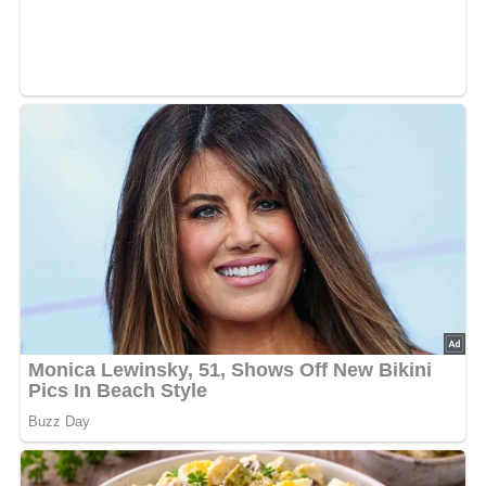
und ein spritzfreies Grillen zu ermöglichen.
Verwende frische Zutaten wie aromatischen Weißwein,
frische Zitrone und Zitronenmelisse, um den
Geschmack der Forellen zu intensivieren.
Achte beim Grillen darauf, die Forellen vorsichtig zu
wenden, um ein Zerfallen zu verhindern und eine
gleichmäßige Garung zu gewährleisten.
Nach: So schmeckt’s im Grünen, Sportverlag Berlin, DDR, 1988
Jetzt Sterne vergeben – Rezept
bewerten
5/5
(5 Bewertung)