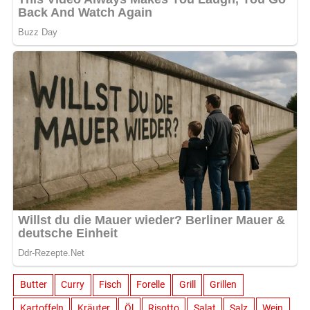
Butter
Curry
Fisch
Forelle
Grill
Grillen
Kartoffeln
Kräuter
Öl
Risotto
Salat
Salz
Wein