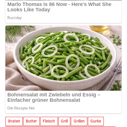
Braten
Butter
Fleisch
Grill
Grillen
Gurke