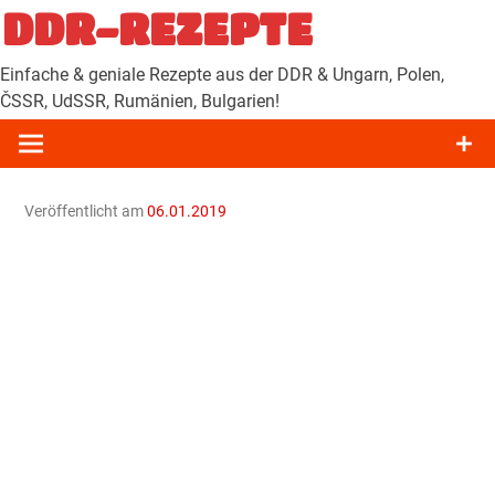
Zum
DDR-REZEPTE
Inhalt
springen
Einfache & geniale Rezepte aus der DDR & Ungarn, Polen,
ČSSR, UdSSR, Rumänien, Bulgarien!
Veröffentlicht am
06.01.2019