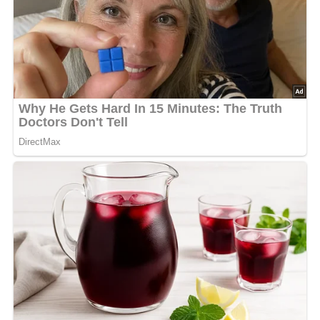
– Die Spießchen können mit einem Gemisch aus
geriebenem Meerrettich, zerlassener Butter und ein paar
Spritzern Zitronensaft beträufelt werden.
[Nach: Unser grosses Kochbuch » Verlag für die Frau Leipzig, DDR]
Abonniere jetzt unseren Newsletter!
Kein Spam, kein Bullshit, keine Weitergabe deiner Mailadresse an Dritte!
Jetzt Sterne vergeben – Rezept
bewerten