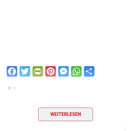
Facebook
Twitter
PrintFriendly
Pinterest
Messenger
WhatsApp
Teilen
0
Bratenspießchen
WEITERLESEN
Zutaten