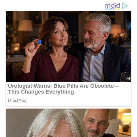
1 kleiner garer Sellerie
400 g Schweinefleisch
2 kleine Zwiebeln
1 saure Gurke
150 g Salamiwurst
Salz
Paprika
Bratfett
Zubereitung
Sellerie und Fleisch in Würfel, Zwiebeln, Gurke und Wurst
in Scheiben schneiden.
Alle Zutaten in bunter Folge auf Spießchen reihen, leicht
mit Salz und Paprika bestreuen.
Die Spießchen in reichlich Fett ringsum braten, grillen oder
in Haushaltfolie gehüllt garen.