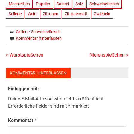
Meerrettich
Paprika
Salami
Salz
Schweinefleisch
Sellerie
Wein
Zitronen
Zitronensaft
Zwiebeln
Grillen
/
Schweinefleisch
Kommentar hinterlassen
Beitragsnavigation
« Wurstspießchen
Nierenspießchen »
KOMMENTAR HINTERLASSEN
Einloggen mit:
Deine E-Mail-Adresse wird nicht veröffentlicht.
Erforderliche Felder sind mit
*
markiert
Kommentar
*