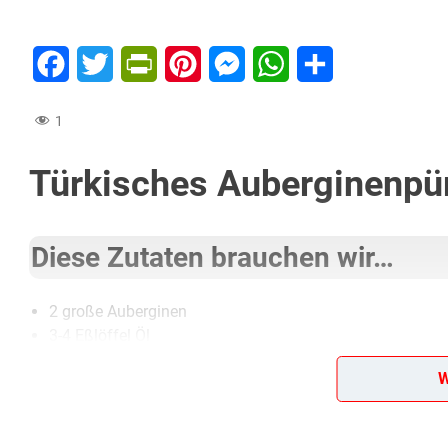
Facebook
Twitter
PrintFriendly
Pinterest
Messenger
WhatsApp
Teilen
1
Türkisches Auberginenpü
Diese Zutaten brauchen wir…
2 große Auberginen
3-4 Eßlöffel Öl
Saft einer Zitrone
W
Salz
Pfeffer