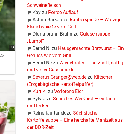
Schweinefleisch
Kay
zu
Porree-Auflauf
Achim Barkau
zu
Räuberspieße – Würzige
Fleischspieße vom Grill
Diana bruhn Bruhn
zu
Gulaschsuppe
„Lumpi“
Bernd N.
zu
Hausgemachte Bratwurst – Ein
Genuss wie vom Grill
Bernd Ne
zu
Wiegebraten – herzhaft, saftig
und voller Geschmack
Severus.Granger@web.de
zu
Klitscher
(Erzgebirgische Kartoffelpuffer)
Kurt K.
zu
Verlorene Eier
Sylvia
zu
Schnelles Weißbrot – einfach
und lecker
ReinerjJurtanek
zu
Sächsische
Kartoffelsuppe – Eine herzhafte Mahlzeit aus
der DDR-Zeit