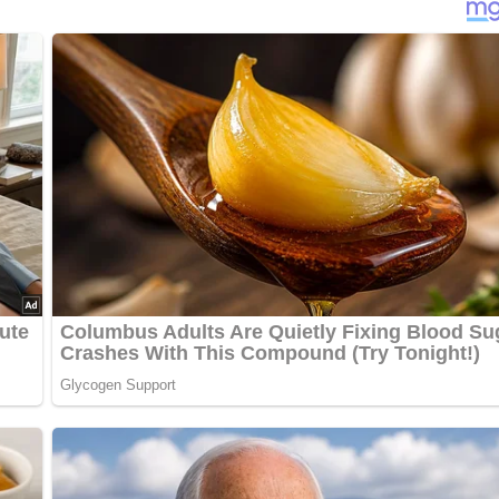
nterlasse doch bitte einen Kommentar am Ende dieser Seite & a
nge backen, bis die Haut schwarz und das Fruchtfleisch weich is
m Grill etwa 20-25 Minuten.) Danach die schwarze Haut abziehe
terrühren . Zitronensaft zugeben und mit Salz und Pfeffer
ieren. Mit frischem oder aufgebackenem Weißbrot servieren.
1986