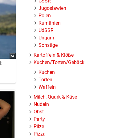
ČSSR
Jugoslawien
Polen
Rumänien
UdSSR
Ungarn
Sonstige
Kartoffeln & Klöße
Kuchen/Torten/Gebäck
Kuchen
Torten
Waffeln
Milch, Quark & Käse
Nudeln
Obst
Party
Pilze
Pizza