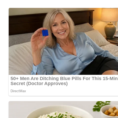
Zur Garnierung:
Tomatenscheiben
Zwiebel- und Paprikaringe
Lob, Kritik, Fragen oder Anregungen zum Rezept? Dann hi
eine Bewertung!
Und so wird es gemacht…
Auberginen längs halbieren und im Backofen oder Grill so la
Backofen dauert das bei schwacher Hitze etwa 1 Stunde, i
das Fruchtfleisch fein zerdrücken. Nach und nach das Öl un
abschmecken. Zur Pastete formen und mit dem Gemüse garn
Nach: Liebe, Phantasie und Kochkunst, Offizin Andersen Nexö, Berliner Verlag, DDR, 