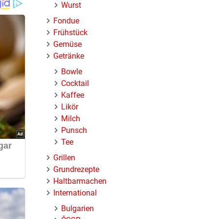
Wurst
Fondue
Frühstück
Gemüse
Getränke
uch
Bowle
Cocktail
Kaffee
Likör
Milch
Punsch
t. (Im
Tee
n und
Grillen
Grundrezepte
Haltbarmachen
International
Bulgarien