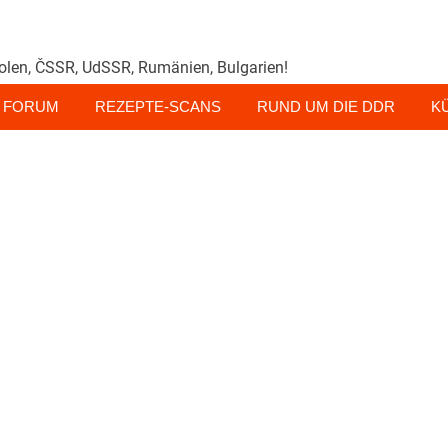
olen, ČSSR, UdSSR, Rumänien, Bulgarien!
FORUM
REZEPTE-SCANS
RUND UM DIE DDR
K