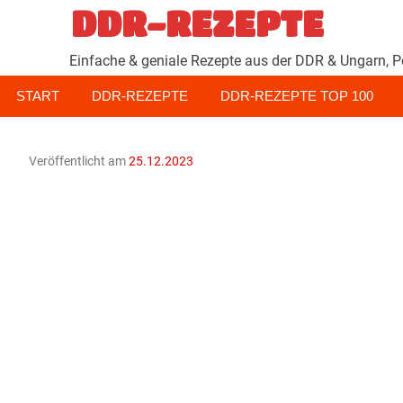
Zum
DDR-REZEPTE
Inhalt
springen
Einfache & geniale Rezepte aus der DDR & Ungarn, P
START
DDR-REZEPTE
DDR-REZEPTE TOP 100
Veröffentlicht am
25.12.2023