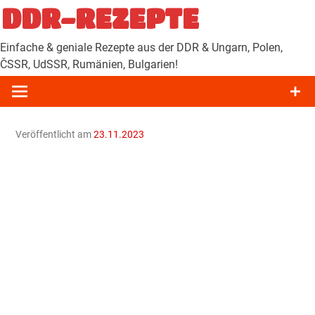
Zum
DDR-REZEPTE
Inhalt
springen
Einfache & geniale Rezepte aus der DDR & Ungarn, Polen,
ČSSR, UdSSR, Rumänien, Bulgarien!
Veröffentlicht am
23.11.2023