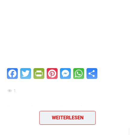
Facebook
Twitter
PrintFriendly
Pinterest
Messenger
WhatsApp
Teilen
1
Spaghettipfannkuchen
WEITERLESEN
Diese Zutaten brauchen wir…