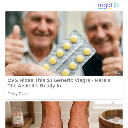
200 g gekochte Spaghetti
100 g Hartkäse
100 g Kraftfleisch oder Jagdwurst
Salz
Pfeffer
3 Eßlöffel Öl
2 Eier
4 Eßlöffel Milch
Lob, Kritik, Fragen oder Anregungen zum Rezept?
Dann hinterlasse doch bitte einen Kommentar am
Ende dieser Seite & auch eine Bewertung!
Und so wird es gemacht…
Die Spaghetti vom Vortag mit gewürfeltem Käse und