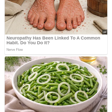
Kraftfleisch vermischen. Mit Salz und Pfeffer würzen. Öl
in der Pfanne bei kleiner Flamme erhitzen. Die Spaghetti
hineingeben und die mit Milch verquirlten Eier
darübergießen. So lange braten, bis ein
zusammenhängender Pfannkuchen entstanden ist.
Nach: Spaß am Kochen, Verlag für die Frau, Leipzig, DDR
Abonniere jetzt unseren Newsletter!
Kein Spam, kein Bullshit, keine Weitergabe deiner Mailadresse an Dritte!
Jetzt Sterne vergeben – Rezept
bewerten