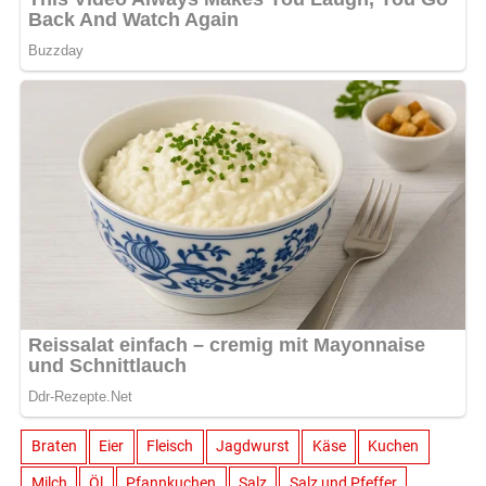
Braten
Eier
Fleisch
Jagdwurst
Käse
Kuchen
Milch
Öl
Pfannkuchen
Salz
Salz und Pfeffer