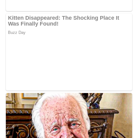
Selleriesalat
Sellerie
Äpfel
Paprikaschoten, gewürfelt
Zitronensaft
1 Zwiebel, fein gehackt
1 Messerspitze Basilikum
1 Prise Salz
Für das Salatdressing
1/2 Mayonnaise-Anteil
1/2 Saure Sahne
Lob, Kritik, Fragen oder Anregungen zum Rezept?
Dann hinterlasse doch bitte einen Kommentar & auch
eine Bewertung am Ende dieser Seite.