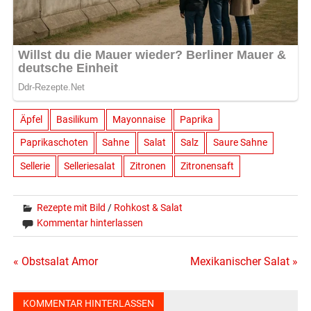
Äpfel
Basilikum
Mayonnaise
Paprika
Paprikaschoten
Sahne
Salat
Salz
Saure Sahne
Sellerie
Selleriesalat
Zitronen
Zitronensaft
Rezepte mit Bild
/
Rohkost & Salat
Kommentar hinterlassen
Beitragsnavigation
« Obstsalat Amor
Mexikanischer Salat »
KOMMENTAR HINTERLASSEN