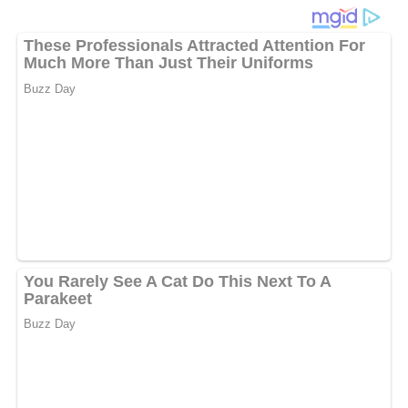
Der
Rohe Selleriesalat
ist ein knackig-frischer Salat, der
durch seine Kombination aus
Sellerie, Äpfeln und
Paprika
eine angenehm fruchtige und leicht würzige Note
erhält. Mit etwas
Zitronensaft
beträufelt, behalten die
Zutaten ihre Frische und verfärben sich nicht.
Zwiebeln,
Basilikum und eine Prise Salz
sorgen für zusätzliche
Würze und Aroma.
Das Dressing aus
Mayonnaise und saurer Sahne
verbindet alle Zutaten zu einer cremigen Mischung, die
dennoch leicht bleibt. Besonders die Kombination von
Sellerie und Äpfeln sorgt für ein ausgewogenes Spiel
zwischen Süße und herzhafter Frische.
Dieser Salat eignet sich hervorragend als
Beilage zu
Fleisch- und Fischgerichten
, schmeckt aber auch solo als
leichte Mahlzeit.