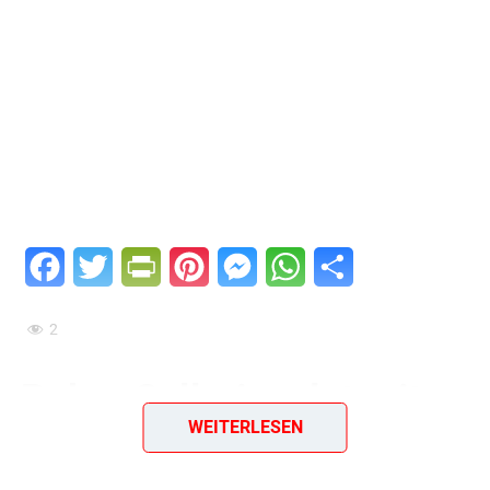
Facebook
Twitter
PrintFriendly
Pinterest
Messenger
WhatsApp
Teilen
2
Roher Selleriesalat mit
WEITERLESEN
Äpfeln und Paprika