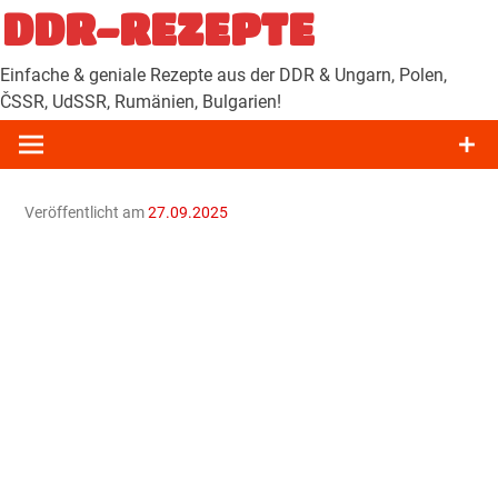
Zum
DDR-REZEPTE
Inhalt
springen
Einfache & geniale Rezepte aus der DDR & Ungarn, Polen,
ČSSR, UdSSR, Rumänien, Bulgarien!
Veröffentlicht am
27.09.2025