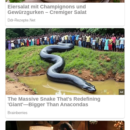
bedeckt sind.
Man kann die Speise zur Verfeinerung noch mit Rosinen,
die in Rum getränkt wurden, oder mit gehackten Mandeln
bestreuen.
Erkaltet, wird diese Schichtspeise mit einer Fruchtsoße
serviert, für die man den Kirschsaft und den Saft der
gedämpften Äpfel ganz leicht gebunden hat.
[Nach: Das Fernsehkochbuch © VEB Fachbuchverlag Leipzig, 1964]
Abonniere jetzt unseren Newsletter!
Kein Spam, kein Bullshit, keine Weitergabe deiner Mailadresse an Dritte!
Jetzt Sterne vergeben – Rezept