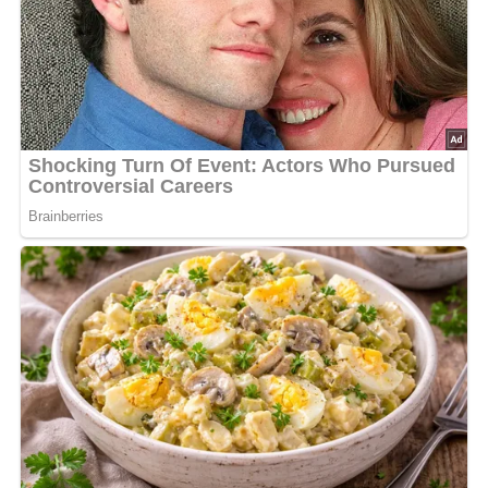
Den Boden einer feuerfesten Schüssel oder einer
entsprechenden Puddingform legt man mit Zwieback aus
und beträufelt diese Schicht mit einem Glas Weinbrand,
Kirschlikör oder Rum, so daß der Zwieback rasch
aufweicht.
Danach bestreut man sie mit Vanillinzucker.
In der Zwischenzeit bereitet man von zwei Päckchen
Vanillepuddingpulver auf die übliche Weise einen
Pudding, schält die Äpfel, befreit sie vom Kerngehäuse
und schneidet sie in Stücke, die man in wenig Wasser mit
75 g Zucker und etwas Zitronensaft kurz und nicht zu
weich dämpft.
Danach werden sie über den Zwieback verteilt.
Das Ganze wird mit Vanillepudding übergossen, bis die
Äpfel völlig bedeckt sind.
Darauf gibt man die entsteinten Sauerkirschen und
übergießt diese mit dem Puddingrest, bis alle Früchte