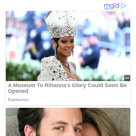
zum Kindergeburtstag
Zutaten
500 g Äpfel
250 g Sauerkirschen (auch Feinfrost oder Konserve)
1 Päckchen Zwieback
1 Liter Milch
1 Glas Kirschlikör, Weinbrand oder Rum
2 Päckchen Vanillepudding
1 Päckchen Vanillinzucker
150 g Zucker
1 Zitrone
1 Eßlöffel Rosinen
1 Eßlöffel Mandeln
Zubereitung