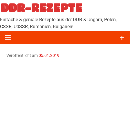
Zum
DDR-REZEPTE
Inhalt
springen
Einfache & geniale Rezepte aus der DDR & Ungarn, Polen,
ČSSR, UdSSR, Rumänien, Bulgarien!
Veröffentlicht am
05.01.2019