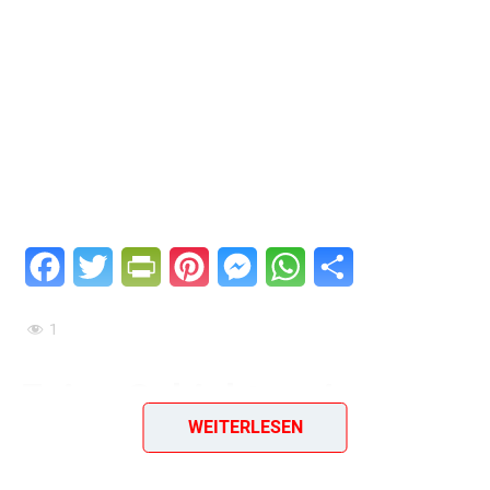
Facebook
Twitter
PrintFriendly
Pinterest
Messenger
WhatsApp
Teilen
1
Feine Schichtspeise –
WEITERLESEN
eine beliebte Schleckerei