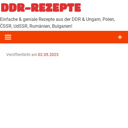
Zum
DDR-REZEPTE
Inhalt
springen
Einfache & geniale Rezepte aus der DDR & Ungarn, Polen,
ČSSR, UdSSR, Rumänien, Bulgarien!
Veröffentlicht am
02.05.2023