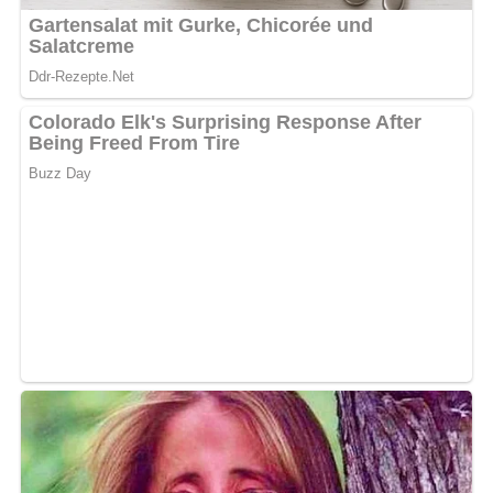
Abonniere jetzt unseren Newsletter!
Kein Spam, kein Bullshit, keine Weitergabe deiner Mailadresse an Dritte!
Jetzt Sterne vergeben – Rezept
bewerten
5/5
(2 Bewertung)