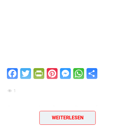
Facebook
Twitter
PrintFriendly
Pinterest
Messenger
WhatsApp
Teilen
1
Armenisches Omelette
WEITERLESEN
mit Mazun