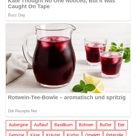
Aubergine
Auflauf
Basilikum
Bohnen
Butter
Eier
Gemüse
Käse
Kräuter
Kürbis
Omelett
Petersilie