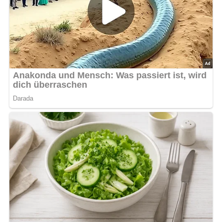
Lob, Kritik, Fragen oder Anregungen zum Rezept?
Dann hinterlasse doch bitte einen Kommentar am
Ende dieser Seite & auch eine Bewertung!
Und so wird es gemacht…
Das Backofen auf 180° C vorheizen. Auberginen-,
Kürbiswürfel und Fisolen zusammen mischen und in eine
Auflaufform geben. Die Eier verquirlen und über die
Gemüseschicht gießen. Das Omelette im Backofen
backen, bis die Eimasse gestockt ist und anfängt, leicht
zu bräunen. Rahm, Kefir und Schafskäse vermischen und
zusammen durch ein Sieb streichen. Zu dem Omelette
reichen.
Nach: Rezepte der polnischen Küche, Verlag für die Frau, Leipzig, DDR, 1988