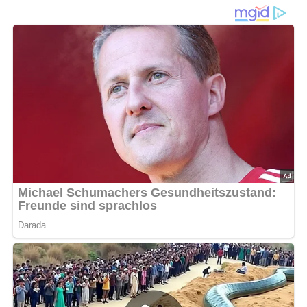
Für 4 Personen
Diese Zutaten brauchen wir…
500 g gewürfelte Auberginen
250 g gewürfelter Kürbis
250 g gekochte Fisolen
10 Eier
100 g Butter
1 Tasse frisch gehackte Kräuter (Basilikum, Petersilie,
Bohnenkraut, Korianderkraut)
Für das Mazun:
250 ml Sauerrahm
50 ml Kefir
100 g geriebener Schafskäse