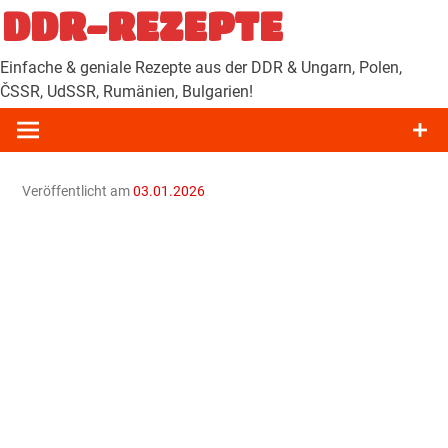
Zum
DDR-REZEPTE
Inhalt
springen
Einfache & geniale Rezepte aus der DDR & Ungarn, Polen,
ČSSR, UdSSR, Rumänien, Bulgarien!
Veröffentlicht am
03.01.2026