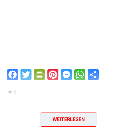
Facebook
Twitter
PrintFriendly
Pinterest
Messenger
WhatsApp
Teilen
6
Wildsuppe – kräftige
WEITERLESEN
Wildfleischstücke in