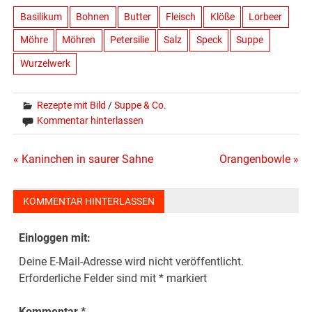
Basilikum
Bohnen
Butter
Fleisch
Klöße
Lorbeer
Möhre
Möhren
Petersilie
Salz
Speck
Suppe
Wurzelwerk
Rezepte mit Bild
/
Suppe & Co.
Kommentar hinterlassen
Beitragsnavigation
« Kaninchen in saurer Sahne
Orangenbowle »
KOMMENTAR HINTERLASSEN
Einloggen mit:
Deine E-Mail-Adresse wird nicht veröffentlicht.
Erforderliche Felder sind mit
*
markiert
Kommentar
*