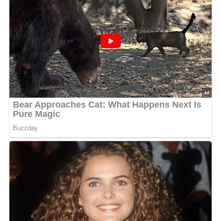
Zutaten
500 g Wildfleisch
500 g Wildknochen
einige Speckschwarten
1 Zwiebel
1 Wurzelwerk (Suppengrün)
etwas Basilikum
6 Wacholderbeeren
1 Lorbeerblatt
1 Nelke
Salz
1 Päckchen gefrorene grüne Bohnen
2 Möhren
1/2 Teelöffel Butter
60 g Mehl
1 Ei