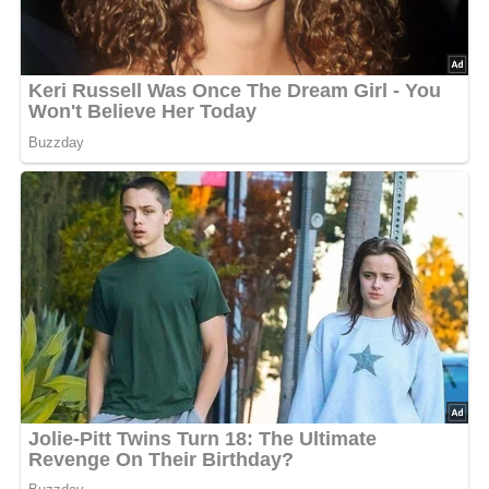
Salz
gehackte Petersilie
Lob, Kritik, Fragen oder Anregungen zum Rezept?
Dann hinterlasse doch bitte einen Kommentar am
Ende dieser Seite & auch eine Bewertung!
Zubereitung
Das Wildfleisch, die Wildknochen, die Speckschwarten
mit den Gewürzen in 2 Liter Wasser 1 Stunde kochen.
Durch ein Sieb geben, wieder aufsetzen und mit Salz
abschmecken.
Bohnen und Möhrenscheiben darin gar kochen.
Das von den Knochen gelöste Fleisch zugeben.
Für die Klöße Wasser, Butter und Salz aufkochen.
Den Topf vom Herd nehmen, das Mehl zugeben und
rühren, bis sich ein Kloß gebildet hat.