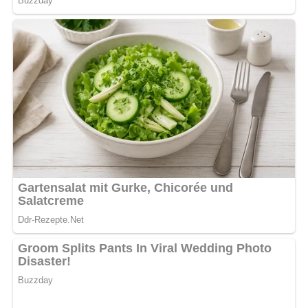
Noch einmal kurz erhitzen, Ei und Petersilie
untermischen, Klöße abstechen, in Salzwasser gar
ziehen lassen, herausheben und in der Suppe
anrichten.
Kennst du schon unser tolles DDR-Quiz?
Was weißt du
noch alles über die DDR?
Teste dein Wissen jetzt!
Pin mich!