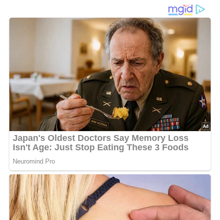
aromatischer Brühe mit
Gemüse und feinen
Klößchen
Diese
Wildsuppe
vereint zart gegarte
Wildfleischstücke
und ausgekochte
Wildknochen
mit einer herzhaften,
klaren
Brühe
, die durch
Wacholderbeeren
,
Lorbeerblatt
,
Basilikum
und feines
Suppengrün
ihr ausgewogenes
Aroma
erhält. In der Brühe garen anschließend
Bohnen
und
Möhrenscheiben
, wodurch die Suppe eine milde,
harmonische
Gemüsenote
bekommt. Besonders
charakteristisch sind die kleinen
Mehlklößchen
, die aus
einer gebundenen Teigmasse mit
Butter
,
Ei
und frischer
Petersilie
geformt und sanft gegart werden. Sie sorgen
für eine angenehme Sättigung und runden die kräftige
Wildsuppe
geschmacklich ab. Heiß serviert ist sie ideal