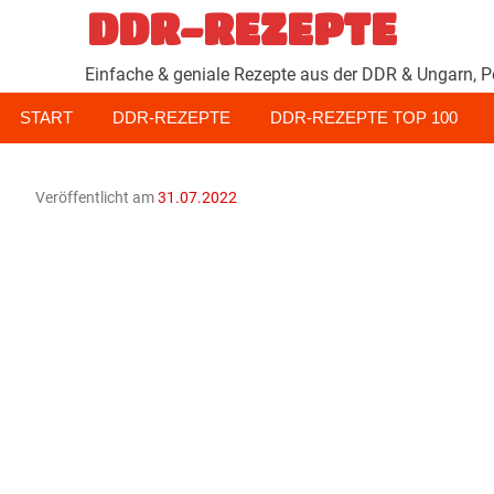
Zum
DDR-REZEPTE
Inhalt
springen
Einfache & geniale Rezepte aus der DDR & Ungarn, P
START
DDR-REZEPTE
DDR-REZEPTE TOP 100
Veröffentlicht am
31.07.2022