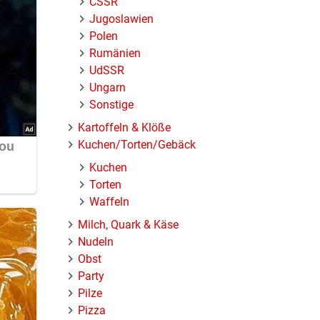
ČSSR
n, dann
Jugoslawien
Polen
Rumänien
UdSSR
Ungarn
Sonstige
Kartoffeln & Klöße
Kuchen/Torten/Gebäck
Kuchen
Torten
Waffeln
Milch, Quark & Käse
Nudeln
Obst
Party
Pilze
Pizza