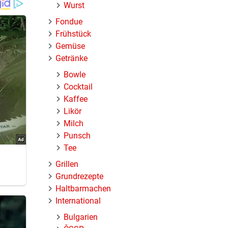
Wurst
Fondue
Frühstück
Gemüse
Getränke
Bowle
Cocktail
Kaffee
uch
Likör
Milch
Punsch
Tee
Grillen
Grundrezepte
n. Die
Haltbarmachen
en
International
en
Minuten
Bulgarien
öhre