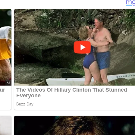
nterlasse doch bitte einen Kommentar am Ende dieser Seite & a
dgelb anbraten. Vom Feuer nehmen, Edelsüß-Paprika hineinrühre
o zerkleinerten Tomaten zufügen und alles 5 Minuten dünsten. D
ettete feuerfeste Form geben. Die mit Salz und Pfeffer gewürzt
te des Paprika-Tomaten-Gemisches geben. In der Röhre etwa 15 
 Platte anrichten, mit Alufolie abdecken und noch etwas in der R