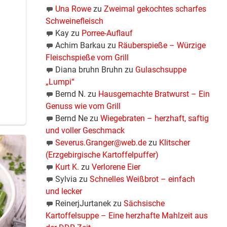
Una Rowe
zu
Zweimal gekochtes scharfes
Schweinefleisch
Kay
zu
Porree-Auflauf
Achim Barkau
zu
Räuberspieße – Würzige
Fleischspieße vom Grill
Diana bruhn Bruhn
zu
Gulaschsuppe
„Lumpi“
Bernd N.
zu
Hausgemachte Bratwurst – Ein
Genuss wie vom Grill
Bernd Ne
zu
Wiegebraten – herzhaft, saftig
und voller Geschmack
Severus.Granger@web.de
zu
Klitscher
(Erzgebirgische Kartoffelpuffer)
Kurt K.
zu
Verlorene Eier
Sylvia
zu
Schnelles Weißbrot – einfach
und lecker
ReinerjJurtanek
zu
Sächsische
Kartoffelsuppe – Eine herzhafte Mahlzeit aus