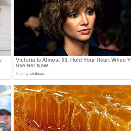
saft in der feuerfesten Form verrühren. Noch 5 Minuten erhitze
988
bewerten