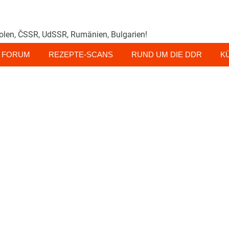
olen, ČSSR, UdSSR, Rumänien, Bulgarien!
FORUM
REZEPTE-SCANS
RUND UM DIE DDR
K