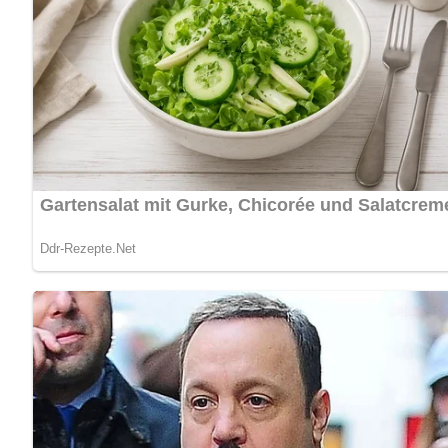
warm halten. Mehl und Sahne verquirlen und mit dem Braten
die Karpfenstücke mit der Soße übergießen.
Nach: Budapester Spieße und Wiener Backhendl, Verlag für die Frau, Leipzig, DDR, 1
Abonniere jetzt unseren Newsletter!
Kein Spam, kein Bullshit, keine Weitergabe deiner Mailadresse an Dritte!
Jetzt Sterne vergeben – Rezept 
5/5
(5 Bewertung)