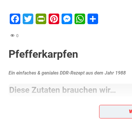
Facebook
Twitter
PrintFriendly
Pinterest
Messenger
WhatsApp
Teilen
0
Pfefferkarpfen
Ein einfaches & geniales DDR-Rezept aus dem Jahr 1988
Diese Zutaten brauchen wir…
3 Eßlöffel Schmalz
W
3 Zwiebeln
2 Eßlöffel Edelsüß-Paprika
1 große grüne Paprikafrucht