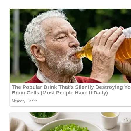
2 Tomaten
1/4 Tasse trockener Weißwein
4 Tranchen vom Karpfen a 200 g
Salz
Pfeffer
1 Eßlöffel Mehl
1/8 Liter saure Sahne
Lob, Kritik, Fragen oder Anregungen zum Rezept? Dann hi
eine Bewertung!
Und so wird es gemacht…
Im stark erhitzten Schmalz die feingehackten Zwiebeln gol
in kleine Würfel geschnittene Paprikafrucht und die ebens
Weißwein zugießen. Die Hälfte dieses Gemisches in eine gef
Karpfenscheiben darauf verteilen. Darüber die zweite Hälf
backen, bis sich der Fisch fest anfühlt. Den Fisch auf einer