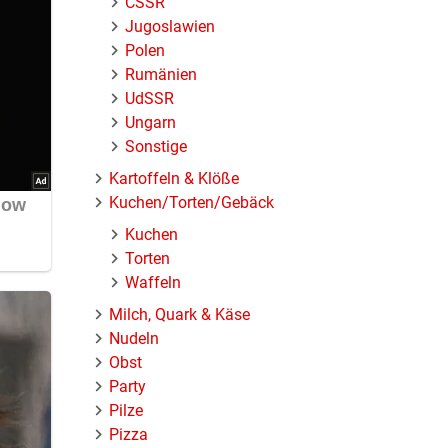
ČSSR
Jugoslawien
Polen
Rumänien
UdSSR
Ungarn
Sonstige
Kartoffeln & Klöße
Kuchen/Torten/Gebäck
Kuchen
Torten
Waffeln
Milch, Quark & Käse
Nudeln
Obst
Party
Pilze
Pizza