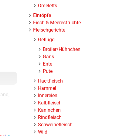
Omeletts
Eintöpfe
Fisch & Meeresfrüchte
Fleischgerichte
Geflügel
Broiler/Hühnchen
Gans
Ente
Pute
Hackfleisch
Hammel
rand,
Innereien
Kalbfleisch
Kaninchen
Rindfleisch
uch
Schweinefleisch
Wild