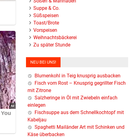
Soßen & Marinaden
Suppe & Co.
Süßspeisen
Toast/Brote
Vorspeisen
Weihnachtsbäckerei
Zu später Stunde
NEU BEI UNS!
Blumenkohl in Teig knusprig ausbacken
Fisch vom Rost – Knusprig gegrillter Fisch
mit Zitrone
Salzheringe in Öl mit Zwiebeln einfach
einlegen
Fischsuppe aus dem Schnellkochtopf mit
Kabeljau
Spaghetti Mailänder Art mit Schinken und
Käse überbacken