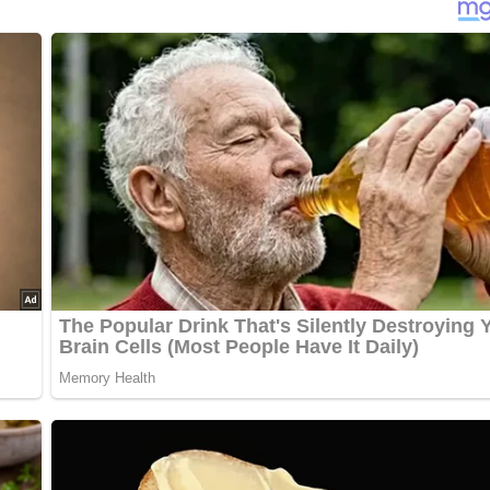
, einige gewaschene, geweichte Rosinen und etwa 1 Eßlöffel geh
rinade mischen.
kuitplätzchen garnieren.
]