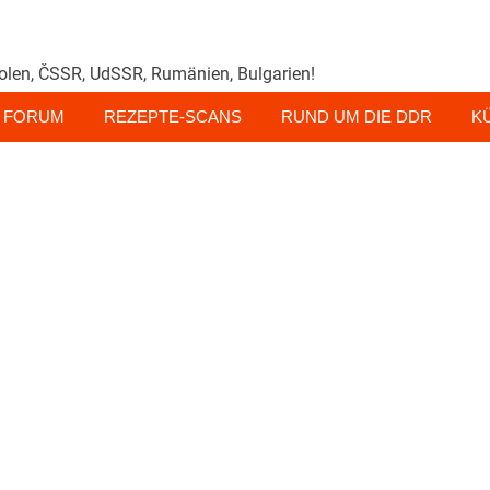
olen, ČSSR, UdSSR, Rumänien, Bulgarien!
FORUM
REZEPTE-SCANS
RUND UM DIE DDR
K