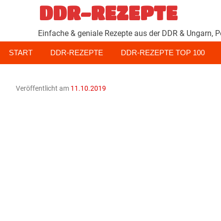
Zum
DDR-REZEPTE
Inhalt
springen
Einfache & geniale Rezepte aus der DDR & Ungarn, P
START
DDR-REZEPTE
DDR-REZEPTE TOP 100
Veröffentlicht am
11.10.2019