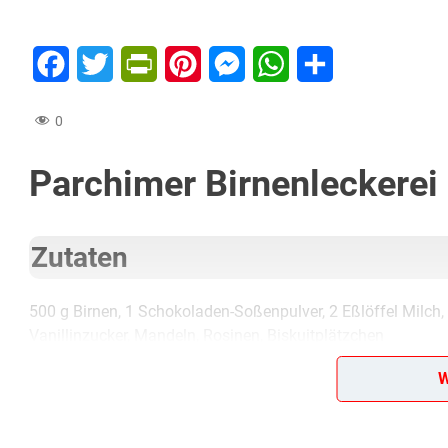
Facebook
Twitter
PrintFriendly
Pinterest
Messenger
WhatsApp
Teilen
0
Parchimer Birnenleckerei
Zutaten
500 g Birnen, 1 Schokoladen-Soßenpulver, 2 Eßlöffel Milch, 
Vanillinzucker, Mandeln, Rosinen, Biskuitplätzchen
W
Lob, Kritik, Fragen oder Anregungen zum Rezept? Dann hi
eine Bewertung!