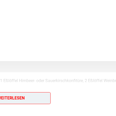
1 Eßlöffel Himbeer- oder Sauerkirschkonfitüre, 2 Eßlöffel Weinb
EITERLESEN
nterlasse doch bitte einen Kommentar am Ende dieser Seite & a