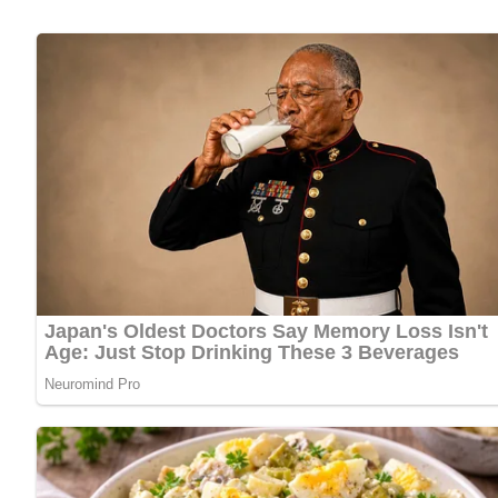
Zubereitung
Eine Schokoladensoße nach Vorschrift kochen.
Die Birnen vierteln und in feine Scheiben schneiden.
Die Konfitüre mit dem Weinbrand verrühren, Vanillinzucker
Mandeln dazugeben und die Birnenscheiben unter diese Ma
Mit der erkalteten Schokoladensoße übergießen und mit Bis
[Nach: Von Apfelkartoffeln bis Zwiebelkuchen / Drummer/Muskewitz » VEB Fachbuchverlag Leipzig, 1987
5/5
(3 Bewertung)