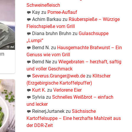
Schweinefleisch
Kay
zu
Porree-Auflauf
Achim Barkau
zu
Räuberspieße – Würzige
Fleischspieße vom Grill
Diana bruhn Bruhn
zu
Gulaschsuppe
„Lumpi“
Bernd N.
zu
Hausgemachte Bratwurst – Ein
Genuss wie vom Grill
Bernd Ne
zu
Wiegebraten – herzhaft, saftig
und voller Geschmack
Severus.Granger@web.de
zu
Klitscher
(Erzgebirgische Kartoffelpuffer)
Kurt K.
zu
Verlorene Eier
Sylvia
zu
Schnelles Weißbrot – einfach
und lecker
ReinerjJurtanek
zu
Sächsische
Kartoffelsuppe – Eine herzhafte Mahlzeit aus
der DDR-Zeit