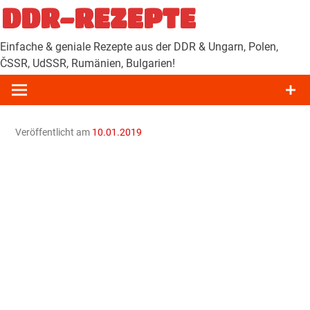
Zum
DDR-REZEPTE
Inhalt
springen
Einfache & geniale Rezepte aus der DDR & Ungarn, Polen,
ČSSR, UdSSR, Rumänien, Bulgarien!
Veröffentlicht am
10.01.2019