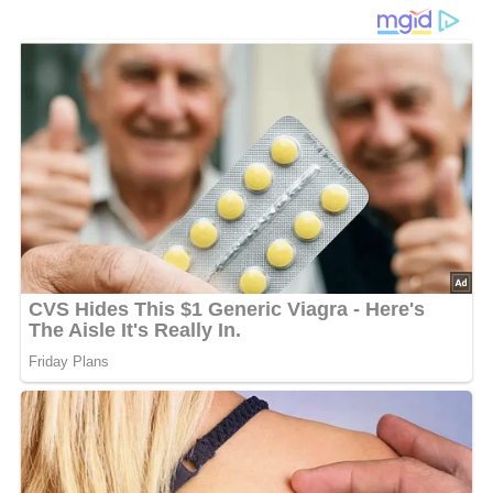
und rote Johannisbeeren, Blaubeeren, Pflaumen, Birnen,
Äpfel, Weintrauben).
Auf je 100 bis 200 g Obst 2 bis 4 Eßlöffel Zucker und so
viel Wodka geben, bis das ganze Obst bedeckt ist.
Das Gefäß zubinden.
Der Gärungsprozeß dauert etwa 6 Monate.
Nach diesem Zeitabschnitt die Flüssigkeit in die Flaschen
abgießen und die Flaschen zukorken.
Die im Glasgefäß gebliebenen Früchte erneut mit Wodka
bedecken.
Nach 3 Monaten erhält man einen ebenso guten
Obstbranntwein wie nach dem ersten Gärungsprozeß.
Nach: Kochkunst: Lukullisches von A bis Z.- 3. Aufl., Verlag für die Frau, 1986, Leipzig, DDR
5/5
(3 Bewertung)