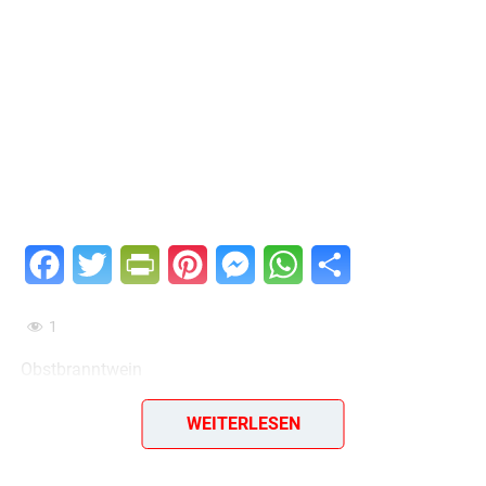
Facebook
Twitter
PrintFriendly
Pinterest
Messenger
WhatsApp
Teilen
1
Obstbranntwein
In ein großes 10- bis 15-Liter-Glasgefäß je 100 bis 200 g
WEITERLESEN
Früchte füllen (Erdbeeren, Kirschen, Sauerkirschen,
Aprikosen, Himbeeren, Pfirsiche, Walderdbeeren, schwarze