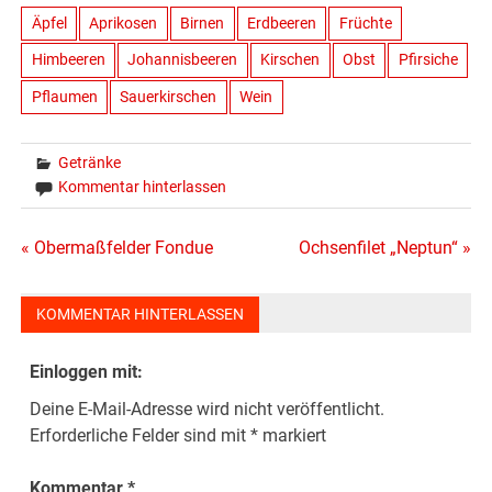
Äpfel
Aprikosen
Birnen
Erdbeeren
Früchte
Himbeeren
Johannisbeeren
Kirschen
Obst
Pfirsiche
Pflaumen
Sauerkirschen
Wein
Getränke
Kommentar hinterlassen
Beitragsnavigation
« Obermaßfelder Fondue
Ochsenfilet „Neptun“ »
KOMMENTAR HINTERLASSEN
Einloggen mit:
Deine E-Mail-Adresse wird nicht veröffentlicht.
Erforderliche Felder sind mit
*
markiert
Kommentar
*