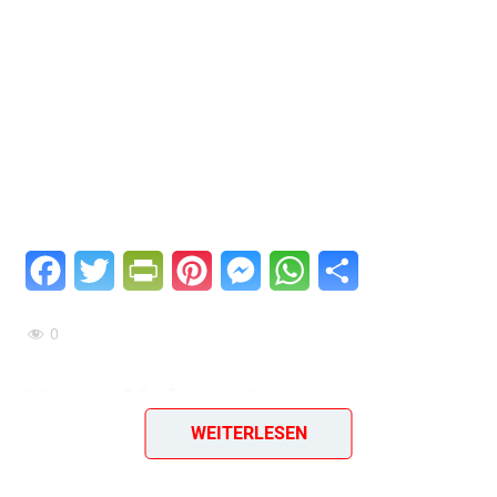
Facebook
Twitter
PrintFriendly
Pinterest
Messenger
WhatsApp
Teilen
0
Kartoffeln mit
WEITERLESEN
Quarkvariationen