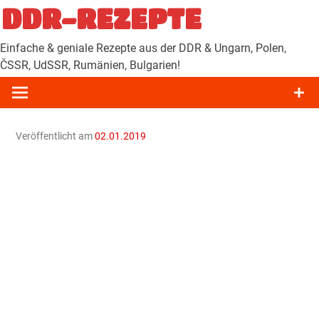
Zum
DDR-REZEPTE
Inhalt
springen
Einfache & geniale Rezepte aus der DDR & Ungarn, Polen,
ČSSR, UdSSR, Rumänien, Bulgarien!
Veröffentlicht am
02.01.2019