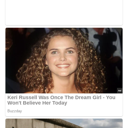
Ende dieser Seite & auch eine Bewertung!
Und so wird es gemacht…
Die Kartoffeln waschen, in der Schale mit Kümmel und
Salz kochen.
Für die einzelnen Quarkmischungen den Speisequark
vorher mit wenig Milch geschmeidig rühren, dann mit
den entsprechenden Zutaten würzen.
Abonniere jetzt unseren Newsletter!
Kein Spam, kein Bullshit, keine Weitergabe deiner Mailadresse an Dritte!