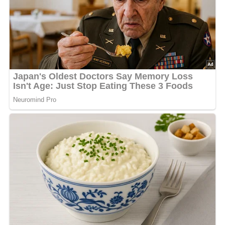
Dieses Rezept eignet sich hervorragend für gesellige
Abende, bei denen jeder seine Lieblingsquarkvariante
wählen kann, oder für schnelle, unkomplizierte
Mahlzeiten. Die Kombination aus warmen
Pellkartoffeln
und den kühlen, würzigen
Quarkmischungen
ist einfach
unschlagbar und macht dieses Gericht zu einem
vielseitigen Klassiker, den du immer wieder neu entdecken
kannst.