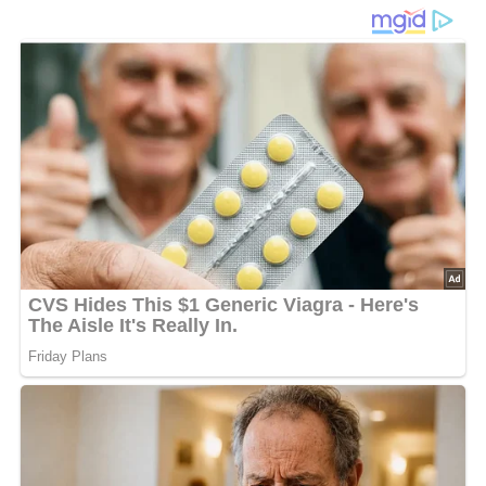
Dieses Rezept für
Kartoffeln mit Quarkvariationen
ist die
perfekte Kombination aus klassisch gekochten
Pellkartoffeln
und vier unterschiedlichen,
geschmackvollen
Quarkmischungen
. Ideal als
Hauptgericht oder Beilage, bietet es eine wunderbare
Vielfalt an Aromen, die von würzig bis scharf reichen. Das
Beste daran: Mit den Quarkvariationen lässt sich für jeden
Geschmack etwas Passendes finden, egal ob du es lieber
mild oder kräftig magst.
Die
Pellkartoffeln
werden in ihrer Schale gekocht und mit
Kümmel
und
Salz
gewürzt, was ihnen ein leichtes,
aromatisches Grundaroma verleiht. Dazu gibt es vier
verschiedene
Quarkvarianten
, die schnell und einfach
zubereitet werden. Ob mit
Dill
und
Zwiebeln
, einer Prise
Curry
, dem Schärfe-Kick von
Cayennepfeffer
oder der
Würze von
Meerrettich
– jeder Quark bringt eine ganz
eigene Note mit.