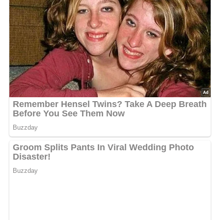
Zutaten
Pellkartoffeln, Kümmel, Salz.
Quark 1: 125 g Quark, Pfeffer, Zwiebelwürfel, gefrorener
Dill, Salz.
Quark 2: 125 g Quark, Pfeffer, Zwiebelwürfel,
Knoblauchpulver, Senf, Curry, Salz.
Quark 3: 125 g Quark, Zwiebelwürfel, Salz,
Cayennepfeffer, Edelsüßpaprika, Tomatenketchup.
Quark 4: 125 g Quark, 1 Teelöffel Senf, Pfeffer, Salz, 1 bis
2 Eßlöffel Meerrettich.
Lob, Kritik, Fragen oder Anregungen zum Rezept?
Dann hinterlasse doch bitte einen Kommentar am