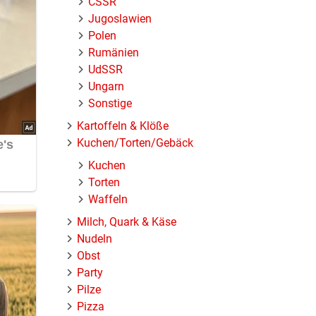
ČSSR
Jugoslawien
Polen
Rumänien
UdSSR
Ungarn
Sonstige
Kartoffeln & Klöße
Kuchen/Torten/Gebäck
Kuchen
Torten
Waffeln
Milch, Quark & Käse
Nudeln
Obst
Party
Pilze
Pizza