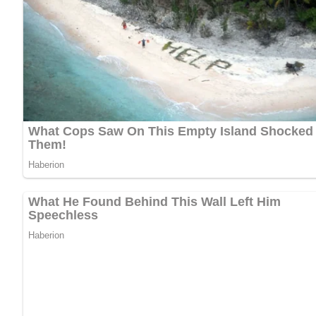
[Nach: Unser grosses Kochbuch » Verlag für die Frau Leipzig, DDR]
Jetzt Sterne vergeben – Rezept 
5/5
(7 Bewertung)