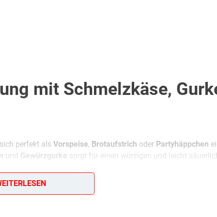
lung mit Schmelzkäse, Gurk
sich perfekt als
Vorspeise
,
Brotaufstrich
oder
Partyhäppchen
ei
n
und
Gewürzgurke
sorgt für einen würzigen und leicht säuerli
rsilie
bestreut, wird die Creme nicht nur geschmacklich, sonder
EITERLESEN
 dem Servieren mindestens 30 Minuten im Kühlschrank durchzie
en, um den Geschmack zu verfeinern.