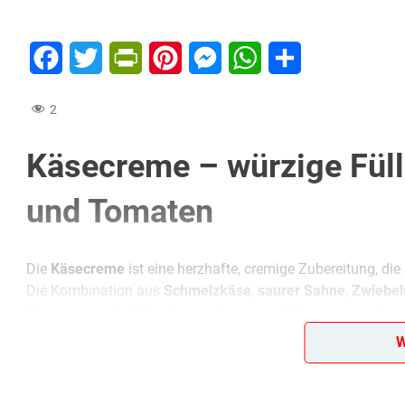
Facebook
Twitter
PrintFriendly
Pinterest
Messenger
WhatsApp
Teilen
2
Käsecreme – würzige Fül
und Tomaten
Die
Käsecreme
ist eine herzhafte, cremige Zubereitung, die 
Die Kombination aus
Schmelzkäse
,
saurer Sahne
,
Zwiebel
Geschmack. Gefüllt in frische
Tomatenhälften
und mit
Pete
optisch zu einem Highlight auf jedem Buffet.
W
Tipp: Die Käsecreme schmeckt besonders gut, wenn sie vor
mag, kann zusätzlich etwas
Senf
oder
Knoblauch
unterrühr