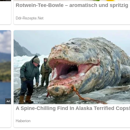
ebel- und Gurkenwürfelchen, Paprika und, wenn nötig, auch Sa
lie bestreuen.
ch alles über die DDR?
Teste dein Wissen jetzt!