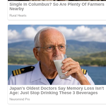
Schmelzkäse und saure Sahne recht cremigschlagen, Zwi
untermischen.
Die Masse in ausgehöhlte Tomaten füllen und mit Petersi
Kennst du schon unser tolles DDR-Quiz?
Was weißt du no
Pin mich!