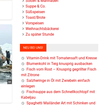
Soßen & Marinaden
Suppe & Co.
lz
Süßspeisen
Toast/Brote
Vorspeisen
Weihnachtsbäckerei
Zu später Stunde
NEU BEI UNS!
Vitamin-Drink mit Tomatensaft und Kresse
Blumenkohl in Teig knusprig ausbacken
Fisch vom Rost – Knusprig gegrillter Fisch
mit Zitrone
Salzheringe in Öl mit Zwiebeln einfach
einlegen
Fischsuppe aus dem Schnellkochtopf mit
Kabeljau
Spaghetti Mailänder Art mit Schinken und