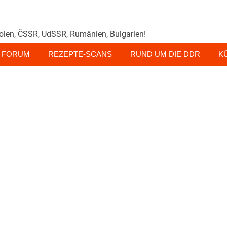
olen, ČSSR, UdSSR, Rumänien, Bulgarien!
FORUM
REZEPTE-SCANS
RUND UM DIE DDR
K