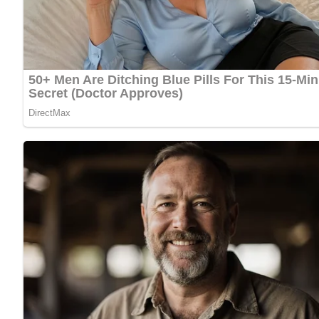
Zutaten
3 Ecken Schmelzkäse
3 Eßlöffel saure Sahne
2 kleine Zwiebeln
1 Gewürzgurke
Paprika
Tomaten
gehackte Petersilie
Zubereitung