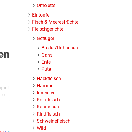
Omeletts
Eintöpfe
Fisch & Meeresfrüchte
Fleischgerichte
Geflügel
Broiler/Hühnchen
en
Gans
Ente
Pute
Hackfleisch
Hammel
gnet.
Innereien
chen
Kalbfleisch
n auch
Kaninchen
Rindfleisch
Schweinefleisch
ht. Wer
Wild