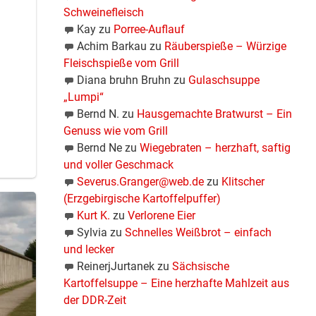
Schweinefleisch
Kay
zu
Porree-Auflauf
Achim Barkau
zu
Räuberspieße – Würzige
Fleischspieße vom Grill
Diana bruhn Bruhn
zu
Gulaschsuppe
„Lumpi“
Bernd N.
zu
Hausgemachte Bratwurst – Ein
Genuss wie vom Grill
Bernd Ne
zu
Wiegebraten – herzhaft, saftig
und voller Geschmack
Severus.Granger@web.de
zu
Klitscher
(Erzgebirgische Kartoffelpuffer)
Kurt K.
zu
Verlorene Eier
Sylvia
zu
Schnelles Weißbrot – einfach
und lecker
ReinerjJurtanek
zu
Sächsische
Kartoffelsuppe – Eine herzhafte Mahlzeit aus
der DDR-Zeit