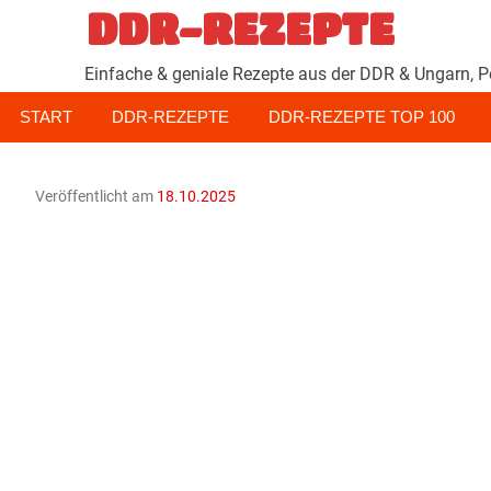
Zum
DDR-REZEPTE
Inhalt
springen
Einfache & geniale Rezepte aus der DDR & Ungarn, P
START
DDR-REZEPTE
DDR-REZEPTE TOP 100
Veröffentlicht am
18.10.2025