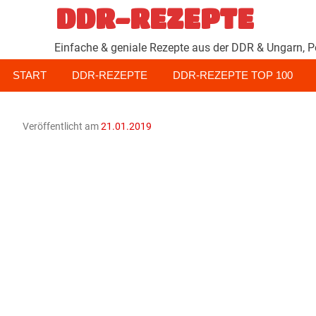
Zum
DDR-REZEPTE
Inhalt
springen
Einfache & geniale Rezepte aus der DDR & Ungarn, P
START
DDR-REZEPTE
DDR-REZEPTE TOP 100
Veröffentlicht am
21.01.2019