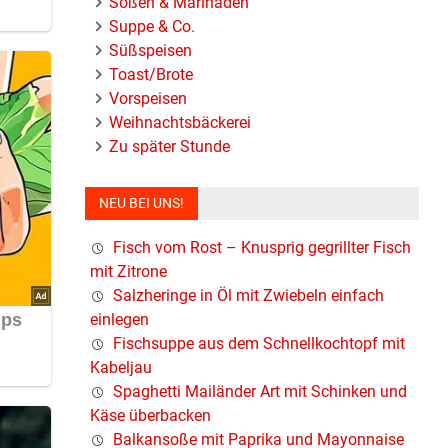
Soßen & Marinaden
Suppe & Co.
Süßspeisen
Toast/Brote
Vorspeisen
Weihnachtsbäckerei
Zu später Stunde
NEU BEI UNS!
Fisch vom Rost – Knusprig gegrillter Fisch
mit Zitrone
Salzheringe in Öl mit Zwiebeln einfach
einlegen
Fischsuppe aus dem Schnellkochtopf mit
Kabeljau
Spaghetti Mailänder Art mit Schinken und
Käse überbacken
Balkansoße mit Paprika und Mayonnaise