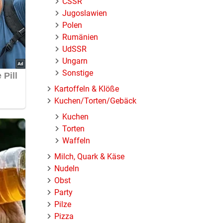
ČSSR
Jugoslawien
Polen
Rumänien
UdSSR
Ungarn
Sonstige
Kartoffeln & Klöße
Kuchen/Torten/Gebäck
Kuchen
Torten
Waffeln
Milch, Quark & Käse
Nudeln
Obst
Party
Pilze
Pizza