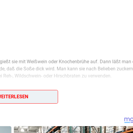
 gießt sie mit Weißwein oder Knochenbrühe auf. Dann läßt man 
, daß die Soße dick wird. Man kann sie nach Belieben zucker
i Reh-, Wildschwein- oder Hirschbraten zu verwenden.
EITERLESEN