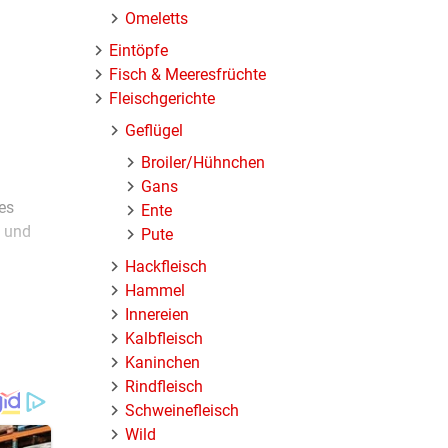
Omeletts
Eintöpfe
Fisch & Meeresfrüchte
Fleischgerichte
Geflügel
Broiler/Hühnchen
Gans
es
Ente
n und
Pute
Hackfleisch
Hammel
Innereien
Kalbfleisch
Kaninchen
Rindfleisch
Schweinefleisch
Wild