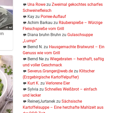
Una Rowe
zu
Zweimal gekochtes scharfes
Schweinefleisch
Kay
zu
Porree-Auflauf
Achim Barkau
zu
Räuberspieße – Würzige
Fleischspieße vom Grill
Diana bruhn Bruhn
zu
Gulaschsuppe
„Lumpi“
Bernd N.
zu
Hausgemachte Bratwurst – Ein
Genuss wie vom Grill
Bernd Ne
zu
Wiegebraten – herzhaft, saftig
und voller Geschmack
Severus.Granger@web.de
zu
Klitscher
(Erzgebirgische Kartoffelpuffer)
Kurt K.
zu
Verlorene Eier
Sylvia
zu
Schnelles Weißbrot – einfach
und lecker
ReinerjJurtanek
zu
Sächsische
Kartoffelsuppe – Eine herzhafte Mahlzeit aus