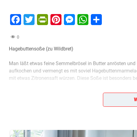
Facebook
Twitter
PrintFriendly
Pinterest
Messenger
WhatsApp
Teilen
0
Hagebuttensoße (zu Wildbret)
Man läßt etwas feine Semmelbrösel in Butter anrösten und
aufkochen und vermengt es mit soviel Hagebuttenmarmelade
mit etwas Zitronensaft würzen. Diese Soße ist besonders be
[Nach: Kochbuch für Feinschmecker » Corvina-Verlag Budapest, Ungarn 1957]
W
5/5
(1 Bewertung)