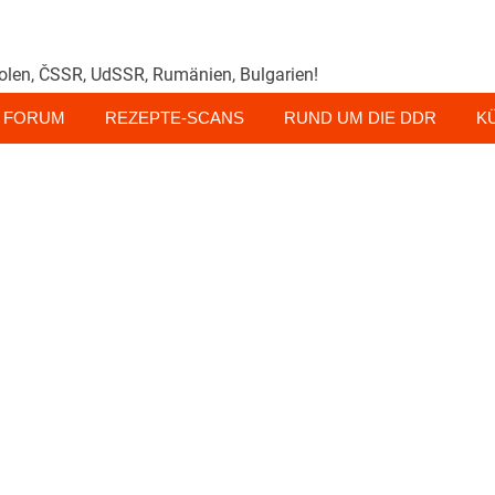
olen, ČSSR, UdSSR, Rumänien, Bulgarien!
FORUM
REZEPTE-SCANS
RUND UM DIE DDR
K