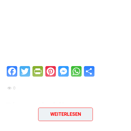
Facebook
Twitter
PrintFriendly
Pinterest
Messenger
WhatsApp
Teilen
0
Blumenkohlkremsuppe
WEITERLESEN
Ein einfaches & geniales Rezept aus dem Jahr 1960