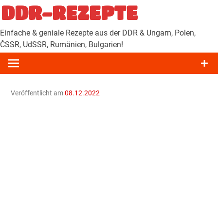
Zum
DDR-REZEPTE
Inhalt
springen
Einfache & geniale Rezepte aus der DDR & Ungarn, Polen,
ČSSR, UdSSR, Rumänien, Bulgarien!
Veröffentlicht am
08.12.2022