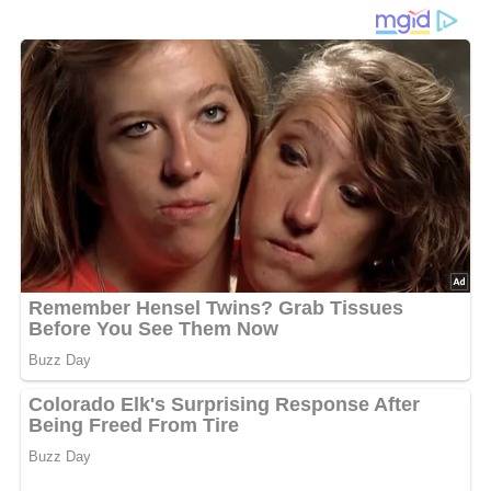
Für 5 Personen
Diese Zutaten brauchen wir…
300 g Kalbs- oder Schweineknochen
100 g Mohrrüben
50 g Petersilienwurzeln
500 g Blumenkohl (ohne Blätter)
50 g Butter
60 g Mehl
0,1 Liter süße Sahne
1 Eigelb
20 g Salz
Lob, Kritik, Fragen oder Anregungen zum Rezept?
Dann hinterlasse doch bitte einen Kommentar am
Ende dieser Seite & auch eine Bewertung!