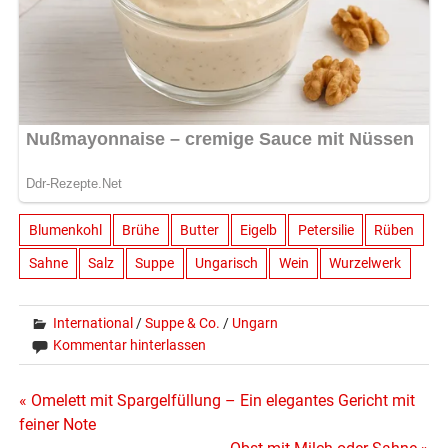
Blumenkohl
Brühe
Butter
Eigelb
Petersilie
Rüben
Sahne
Salz
Suppe
Ungarisch
Wein
Wurzelwerk
International
/
Suppe & Co.
/
Ungarn
Kommentar hinterlassen
Beitragsnavigation
« Omelett mit Spargelfüllung – Ein elegantes Gericht mit
feiner Note