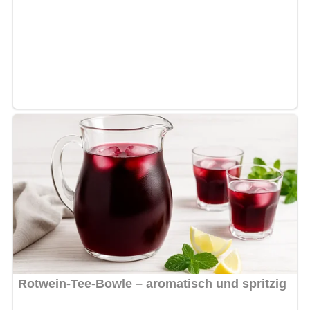
Und so wird es gemacht…
Knochen und Wurzelwerk (Suppengrün) zwei Stunden in 1
1/2 Liter Salzwasser kochen. In der gesiebten Brühe den
zerteilten Blumenkohl gar kochen. Eine helle
Mehlschwitze bereiten, in die die feingewiegte Petersilie
kommt. Die Mehlschwitze in die Brühe rühren, nochmals
aufkochen lassen und durch ein Sieb geben. Vor dem
Servieren die Sahne und das Eigelb mit dem
Schaumschläger verrühren und in die nicht mehr siedende
Suppe gießen.
Nach: Ungarische Kochkunst, Jozsef Venesz, Corvina-Verlag Budapest, 1960
Abonniere jetzt unseren Newsletter!