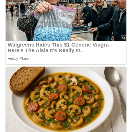
Das Gehackte mit den gut ausgedrückten Brötchen
vermischen. Die Zwiebelwürfel in etwas Öl goldgelb
anbraten und mit Thymian, Salz und Pfeffer unter die
Hackmasse mischen. 8 kleine Fleischbällchen formen, in
Mehl wenden und in Öl braten. Das Öl abgießen, saure
Sahne dazugeben und 5 Minuten darin garen lassen. Mit
gehackten Kräutern bestreut servieren.
Nach: Bigos, Pizza, Spaghetti, Verlag für die Frau, Leipzig, DDR, 1988
Abonniere jetzt unseren Newsletter!
Kein Spam, kein Bullshit, keine Weitergabe deiner Mailadresse an Dritte!