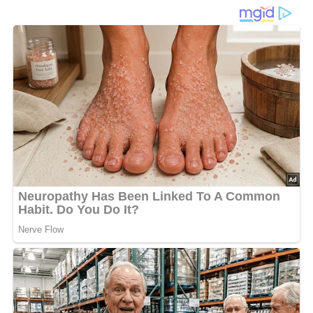
Diese Zutaten brauchen wir…
400 g Gehacktes
2 in Milch eingeweichte Brötchen
1 Zwiebel
je 1 Prise Thymian, Salz und Pfeffer
Mehl zum Mehlieren
Öl zum Braten
1 Flasche saure Sahne
2 Eßlöffel feingehackte Petersilie
Lob, Kritik, Fragen oder Anregungen zum Rezept?
Dann hinterlasse doch bitte einen Kommentar am
Ende dieser Seite & auch eine Bewertung!
Und so wird es gemacht…