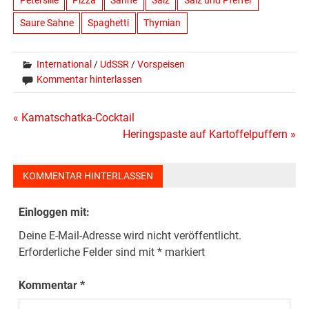
Saure Sahne
Spaghetti
Thymian
International
/
UdSSR
/
Vorspeisen
Kommentar hinterlassen
Beitragsnavigation
« Kamatschatka-Cocktail
Heringspaste auf Kartoffelpuffern »
KOMMENTAR HINTERLASSEN
Einloggen mit:
Deine E-Mail-Adresse wird nicht veröffentlicht.
Erforderliche Felder sind mit
*
markiert
Kommentar
*