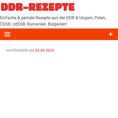
Zum
DDR-REZEPTE
Inhalt
springen
Einfache & geniale Rezepte aus der DDR & Ungarn, Polen,
ČSSR, UdSSR, Rumänien, Bulgarien!
Veröffentlicht am
24.05.2023