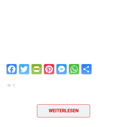
Facebook
Twitter
PrintFriendly
Pinterest
Messenger
WhatsApp
Teilen
0
Bitotschki
WEITERLESEN
Ein einfaches & geniales Rezept aus dem Jahr 1988