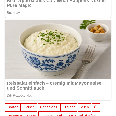
Braten
Fleisch
Gehacktes
Kräuter
Milch
Öl
Petersilie
Pizza
Sahne
Salz
Salz und Pfeffer