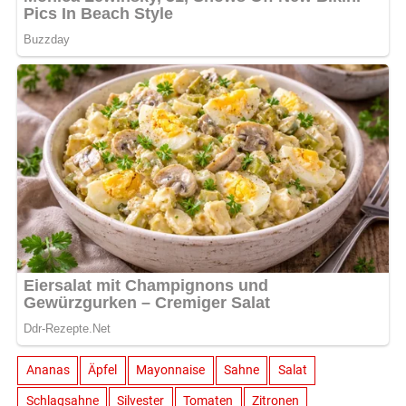
Ananas
Äpfel
Mayonnaise
Sahne
Salat
Schlagsahne
Silvester
Tomaten
Zitronen