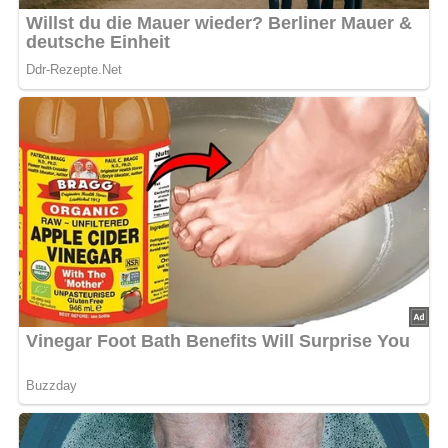
Zutaten
300 g Ananas
300 g aromatische Äpfel
Zitronensaft