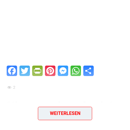
Facebook
Twitter
PrintFriendly
Pinterest
Messenger
WhatsApp
Teilen
2
Silvestersalat – fruchtig-
WEITERLESEN
cremige Mischung mit