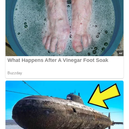
1/8 Liter Schlagsahne
2 Eßlöffel Mayonnaise
Tomatenketchup
Zubereitung
Ananas und geschälte Äpfel in Stifte oder Würfel
schneiden und mit etwas Zitronensaft beträufeln.
Nach Zugabe von Schlagsahne und Mayonnaise locker
untereinanderheben und mit Tomatenketchup
abschmecken.
In Sektkelchen anrichten.
Abonniere jetzt unseren Newsletter!