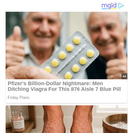
Ananas und Apfel
Der
Silvestersalat
ist eine fruchtig-herzhafte Mischung,
die besonders zu festlichen Anlässen wie
Silvester
gerne
serviert wird. Durch die Kombination aus
Ananas
und
Äpfeln
entsteht eine süß-frische Basis, die mit einer
cremigen Mischung aus
Schlagsahne
und
Mayonnaise
abgerundet wird. Ein Spritzer
Zitronensaft
sorgt für
Frische, während etwas
Tomatenketchup
dem Salat eine
leichte Würze und eine zarte Farbnote verleiht.
Besonders dekorativ wirkt der Salat, wenn er in
Sektkelchen
angerichtet wird – so passt er perfekt auf ein
festlich gedecktes Buffet oder als kleine Vorspeise zum
Jahreswechsel. Tipp: Wer mag, kann den Salat mit
gehackten Nüssen oder frischen Kräutern verfeinern.