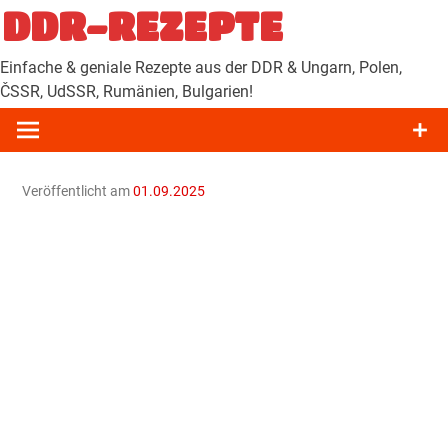
Zum
DDR-REZEPTE
Inhalt
springen
Einfache & geniale Rezepte aus der DDR & Ungarn, Polen,
ČSSR, UdSSR, Rumänien, Bulgarien!
Veröffentlicht am
01.09.2025