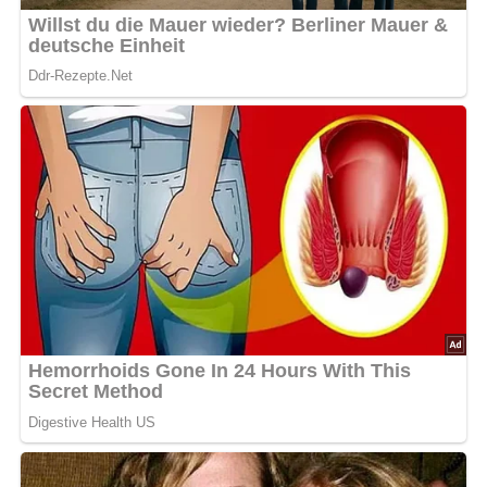
Anzahl der Portionen:
Ergibt ca. 750 ml Eierlikör
Zutaten für den Eierlikör
8 Eigelb
1 Dose gezuckerte Kondensmilch
1/2 Flasche Korn oder Wodka
Saft von 1 Zitrone