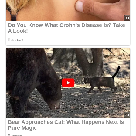
zu machen.
Schwierigkeit der Zubereitung:
Einfach
Nährwertangaben (pro Portion):
Kalorien: ca. 160 kcal
Kohlenhydrate: ca. 15 g
Fett: ca. 8 g
Eiweiß: ca. 6 g
Zubereitungszeit:
Ca. 15 Minuten
Haltbarkeit und Aufbewahrung:
Der Eierlikör hält sich
gekühlt im Kühlschrank etwa 2-3 Wochen.
Küchenutensilien:
Schüssel