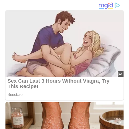
Bist du bereit, einen Hauch von Nostalgie zu erleben?
Dieser
schnelle Eierlikör nach DDR-Rezept
ist genau das
Richtige für dich! In der DDR war dieser Likör eine beliebte
Spirituose, die zu besonderen Anlässen oder als Geschenk
geschätzt wurde. Doch auch heute noch kannst du ihn
einfach und schnell zubereiten und dich von seinem
köstlich cremigen Geschmack verzaubern lassen. Mit nur
wenigen Zutaten und Schritten kannst du diesen
klassischen Likör herstellen und genießen – sei es pur, als
Zutat für Cocktails oder Desserts. Lass uns gemeinsam
diesen einfachen und köstlichen DDR-Klassiker neu
entdecken und genießen. Vergiss nicht, dieses Rezept auf
Pinterest zu speichern, damit du es immer griffbereit hast!