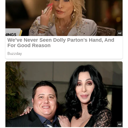
oder Milch hinzufügen.
Tipps für Diabetiker:
Beachte die Portionsgröße und
genieße den Eierlikör in Maßen, um den Blutzuckerspiegel
stabil zu halten.
Fazit:
Der schnelle Eierlikör nach DDR-Rezept ist eine
einfache und köstliche Spirituose, die sich perfekt für
besondere Anlässe oder als Geschenk eignet. Mit seinem
cremigen Geschmack und einem Hauch von Zitrone ist er
ein Genuss für alle Sinne. Probiere dieses Rezept aus und
erlebe den unverwechselbaren Geschmack der DDR-Küche
in deinem eigenen Zuhause!
Kennst du schon unser tolles DDR-Quiz?
Was weißt du
noch alles über die DDR?
Teste dein Wissen jetzt!
Bild für dein Pinterest-Board