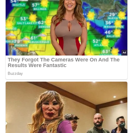
Nach: Kochkunst: Lukullisches von A bis Z.- 3. Aufl., Verlag für die Frau, 1986, Leipzig, DDR