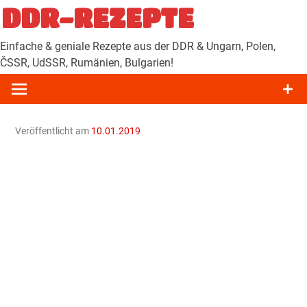
Zum
DDR-REZEPTE
Inhalt
springen
Einfache & geniale Rezepte aus der DDR & Ungarn, Polen,
ČSSR, UdSSR, Rumänien, Bulgarien!
Veröffentlicht am
10.01.2019