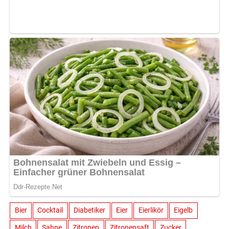
Bier
Cocktail
Diabetiker
Eier
Eierlikör
Eigelb
Milch
Sahne
Zitronen
Zitronensaft
Zucker