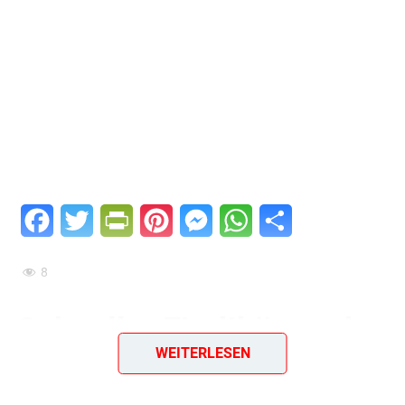
Facebook
Twitter
PrintFriendly
Pinterest
Messenger
WhatsApp
Teilen
8
Schneller Eierlikör nach
WEITERLESEN
DDR-Rezept