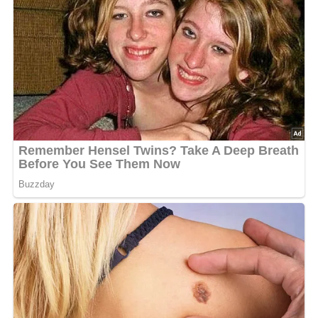
Zubereitung des Eierlikörs
Die Eigelb in eine Schüssel geben und mit der
gezuckerten Kondensmilch gut verrühren, bis eine
gleichmäßige Masse entsteht.
Langsam den Korn oder Wodka hinzufügen und dabei
kontinuierlich rühren, um alles gut zu vermischen.
Den frisch gepressten Zitronensaft ebenfalls
unterrühren, um dem Likör eine frische Note zu
verleihen.
Die fertige Likörmischung durch ein feines Sieb gießen,
um eventuelle Klumpen zu entfernen, und in eine
Flasche oder Karaffe füllen.
Den Eierlikör bis zum Servieren im Kühlschrank kühl
stellen.
Vor dem Servieren die Flasche gut durchschütteln, um
die Zutaten zu vermischen und den Likör schön cremig