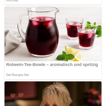
Schneebesen
Sieb
Flasche oder Karaffe zum Aufbewahren
Tipps zum Rezept:
Du kannst den Eierlikör nach Belieben mit mehr oder
weniger Alkohol zubereiten, je nach persönlichem
Geschmack.
Verwende frisch gepressten Zitronensaft für ein
besonders frisches Aroma.
Variationen des Rezepts:
Experimentiere mit verschiedenen Likörsorten wie Rum
oder Brandy, um unterschiedliche
Geschmacksrichtungen zu erhalten.
Für eine cremigere Konsistenz kannst du auch Sahne