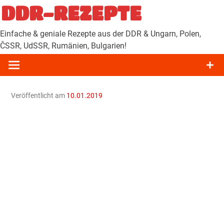
Zum
DDR-REZEPTE
Inhalt
springen
Einfache & geniale Rezepte aus der DDR & Ungarn, Polen,
ČSSR, UdSSR, Rumänien, Bulgarien!
Veröffentlicht am
10.01.2019