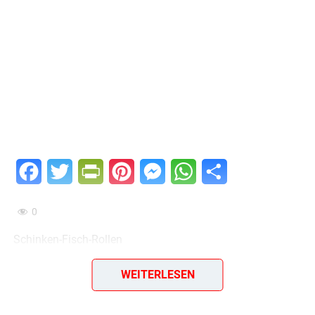
Facebook
Twitter
PrintFriendly
Pinterest
Messenger
WhatsApp
Teilen
0
Schinken-Fisch-Rollen
500 g Fischfilet, Zitronensaft, Salz, 100 g gekochter
WEITERLESEN
Schinken, 100 g Mehl, 3 Eßlöffel Milch, 2 Eier, 100 g
Semmelbrösel, 100 g Reibekäse, Öl.