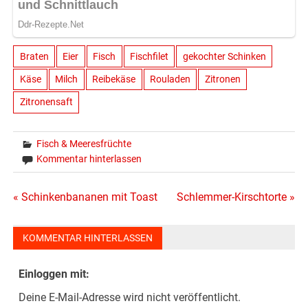
Braten
Eier
Fisch
Fischfilet
gekochter Schinken
Käse
Milch
Reibekäse
Rouladen
Zitronen
Zitronensaft
Fisch & Meeresfrüchte
Kommentar hinterlassen
Beitragsnavigation
« Schinkenbananen mit Toast
Schlemmer-Kirschtorte »
KOMMENTAR HINTERLASSEN
Einloggen mit:
Deine E-Mail-Adresse wird nicht veröffentlicht.