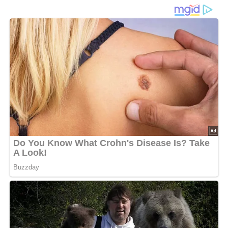
Das Fischfilet in dünne Scheiben schneiden, säuern und
salzen.
Jeweils zwischen 2 Fischscheiben 1 Schinkenscheibe
legen, mit Holzstäbchen oder Rouladennadeln
zusammenstecken.
Vorsichtig in Mehl, mit Milch verquirlten Eiern und zuletzt
in Semmelbröseln – vermischt mit Reibekäse – wenden.
Die Fischportionen in erhitztem Öl nicht zu dunkel braten,
weil sonst die Panade durch den Käse einen bitteren
Geschmack bekommt.
Nach: Kochkunst: Lukullisches von A bis Z.- 3. Aufl., Verlag für die Frau, 1986, Leipzig, DDR
5/5
(1 Bewertung)