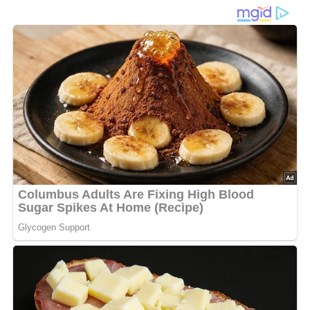
Zutaten
9 Eier
250 g Zucker
175 g geriebene Haselnüsse
250 g bittere Schokolade
Butter zum Fetten der Form
1/8 Liter Weißwein
2 Nelken
150 g Butter
2 Eigelb
2 Eßlöffel Puderzucker
Zubereitung
Die Eigelbe mit 75 g Zucker schaumig rühren, die Eiklar
mit etwas Zucker zu Schnee schlagen.