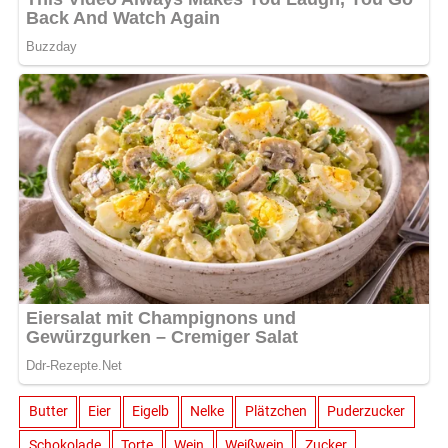
Butter
Eier
Eigelb
Nelke
Plätzchen
Puderzucker
Schokolade
Torte
Wein
Weißwein
Zucker