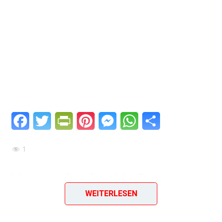
Facebook
Twitter
PrintFriendly
Pinterest
Messenger
WhatsApp
Teilen
1
Neuendorfer Nuß-
WEITERLESEN
Schokoladen-Torte