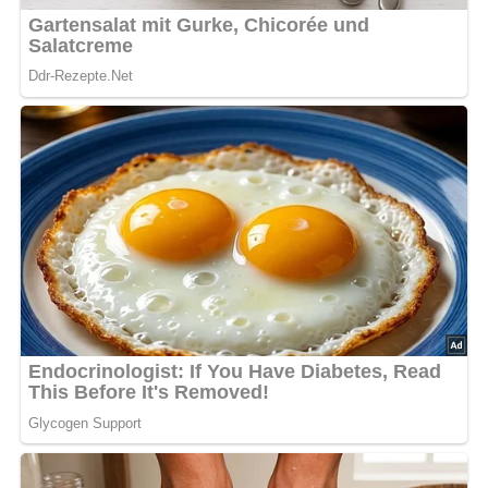
1989]
Kennst du schon unser tolles DDR-Quiz?
Was weißt du
noch alles über die DDR?
Teste dein Wissen jetzt!
Rezept-Bewertung
5/5
(3 Bewertung)