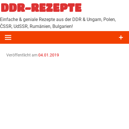
Zum
DDR-REZEPTE
Inhalt
springen
Einfache & geniale Rezepte aus der DDR & Ungarn, Polen,
ČSSR, UdSSR, Rumänien, Bulgarien!
Veröffentlicht am
04.01.2019