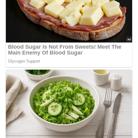
Die geriebenen Haselnüsse, 150 g geraspelte Schokolade
und den Eischnee vorsichtig unter die Eigelb-Zucker-
Mischung heben, die Masse in eine mit Butter
ausgestrichene, leicht bemehlte Springform (25 cm
Durchmesser) füllen, glattstreichen und bei 175 ° C etwa
50 bis 60 Minuten backen (Hölzchenprobe).
Am nächsten Tag die Torte zweimal quer durchschneiden.
Den Wein mit dem restlichen Zucker und den Nelken
aufkochen, etwas abkühlen lassen und die drei
Tortenböden damit befeuchten. Die restliche Schokolade
im Wasserbad zerlaufen lassen, mit der Butter, den zwei
Eigelben und dem Puderzucker gut verrühren, die
Teigböden mit dieser Krem glatt bestreichen, zu einer
Torte zusammensetzen, mit ganzen Nüssen und
Schokoladenplätzchen garnieren, kaltstellen und gut
gekühlt servieren.
[Nach: Die besten Rezepte aus der Fernsehküche, © VEB Fachbuchverlag Leipzig,