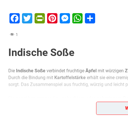
Facebook
Twitter
PrintFriendly
Pinterest
Messenger
WhatsApp
Teilen
1
Indische Soße
Die
Indische Soße
verbindet fruchtige
Äpfel
mit würzigen
Z
Durch die Bindung mit
Kartoffelstärke
erhält sie eine crem
sorgt. Das Zusammenspiel aus fruchtig, würzig und leicht p
Sie passt hervorragend zu
gekochtem oder gebratenem Ge
eine mildere Variante bevorzugt, gibt etwas weniger Curryp
W
Gewürz entsteht. Am besten wird die Soße frisch und heiß i