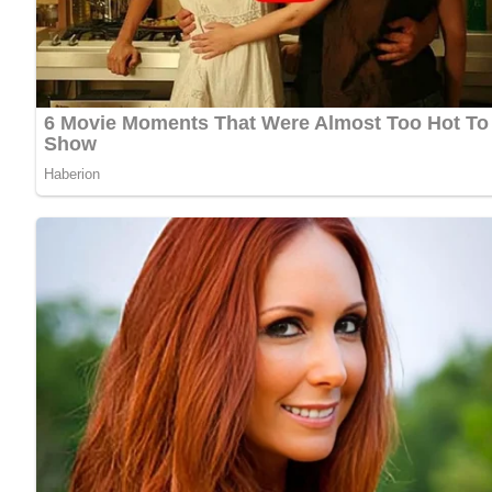
Diese Zutaten brauchen wir…
150 g Zwiebeln
200 g Äpfel
50 g Butter
Currypulver nach Geschmack
20 g Kartoffelstärke
1 Glas Weißwein
Geflügelfonds
Lob, Kritik, Fragen oder Anregungen zum Rezept? Dann hi
eine Bewertung!
Und so wird es gemacht…