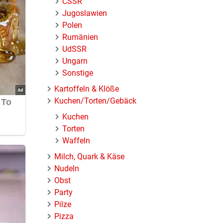
ČSSR
Jugoslawien
Polen
Rumänien
UdSSR
Ungarn
Sonstige
Kartoffeln & Klöße
Kuchen/Torten/Gebäck
Kuchen
Torten
Waffeln
Milch, Quark & Käse
Nudeln
Obst
Party
Pilze
Pizza