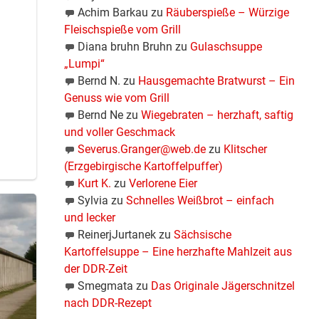
Achim Barkau
zu
Räuberspieße – Würzige
Fleischspieße vom Grill
Diana bruhn Bruhn
zu
Gulaschsuppe
„Lumpi“
Bernd N.
zu
Hausgemachte Bratwurst – Ein
Genuss wie vom Grill
Bernd Ne
zu
Wiegebraten – herzhaft, saftig
und voller Geschmack
Severus.Granger@web.de
zu
Klitscher
(Erzgebirgische Kartoffelpuffer)
Kurt K.
zu
Verlorene Eier
Sylvia
zu
Schnelles Weißbrot – einfach
und lecker
ReinerjJurtanek
zu
Sächsische
Kartoffelsuppe – Eine herzhafte Mahlzeit aus
der DDR-Zeit
Smegmata
zu
Das Originale Jägerschnitzel
nach DDR-Rezept