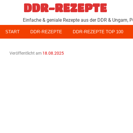
Zum
DDR-REZEPTE
Inhalt
springen
Einfache & geniale Rezepte aus der DDR & Ungarn, P
START
DDR-REZEPTE
DDR-REZEPTE TOP 100
Veröffentlicht am
18.08.2025