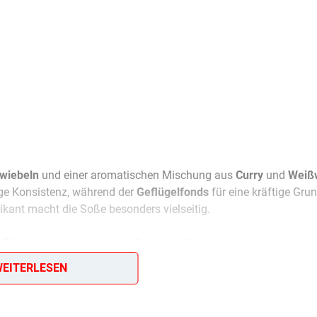
wiebeln
und einer aromatischen Mischung aus
Curry
und
Weiß
ige Konsistenz, während der
Geflügelfonds
für eine kräftige Gru
ikant macht die Soße besonders vielseitig.
flügel
, kann aber auch mit Reis oder Gemüse kombiniert werde
ulver hinzu, während ein kräftigerer Geschmack durch eine Extra
EITERLESEN
n einer
Sauciere
serviert.