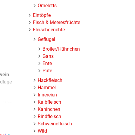
Omeletts
Eintöpfe
Fisch & Meeresfrüchte
Fleischgerichte
Geflügel
Broiler/Hühnchen
Gans
Ente
Pute
wein
.
Hackfleisch
ndlage
Hammel
Innereien
Kalbfleisch
n. Wer
Kaninchen
portion
Rindfleisch
Schweinefleisch
Wild