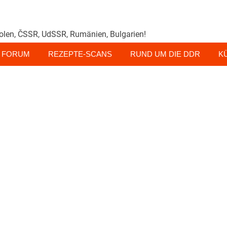
olen, ČSSR, UdSSR, Rumänien, Bulgarien!
FORUM
REZEPTE-SCANS
RUND UM DIE DDR
K