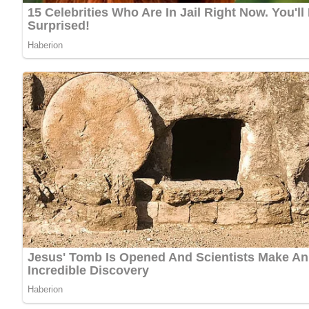
Die Zwiebeln und Äpfel schälen und in feine Würfel schn
In der Butter anschwitzen. Currypulver und Kartoffelstä
durchkochen.
Kennst du schon unser tolles DDR-Quiz?
Was weißt du no
Pin mich!