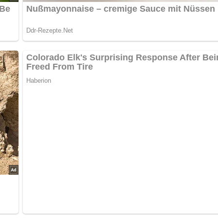
eiden.
rke zugeben, mit Weißwein und Geflügelfonds ablöschen, gut
ch alles über die DDR?
Teste dein Wissen jetzt!