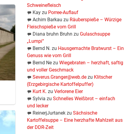
Schweinefleisch
Kay
zu
Porree-Auflauf
Achim Barkau
zu
Räuberspieße – Würzige
Fleischspieße vom Grill
auen
Diana bruhn Bruhn
zu
Gulaschsuppe
en nicht
„Lumpi“
Bernd N.
zu
Hausgemachte Bratwurst – Ein
Genuss wie vom Grill
Bernd Ne
zu
Wiegebraten – herzhaft, saftig
und voller Geschmack
Severus.Granger@web.de
zu
Klitscher
(Erzgebirgische Kartoffelpuffer)
Kurt K.
zu
Verlorene Eier
Sylvia
zu
Schnelles Weißbrot – einfach
und lecker
ReinerjJurtanek
zu
Sächsische
Kartoffelsuppe – Eine herzhafte Mahlzeit aus
der DDR-Zeit