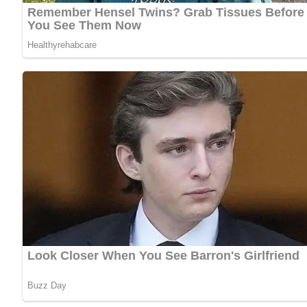
Kennst du schon unser tolles DDR-Quiz?
Was weißt du no
Zubereitung
Das rohe Eisbein an der Schwarte etwas einschneiden und
Das grob geschnittene Suppengrün (Mohrrüben, Sellerie,
Das Eisbein auf das Suppengrün legen und eine Tasse h
Das Ganze in der Bratröhre (Ofen) bei mittlerer Hitze dün
der Saft bräunlich verfärben.
Das Fleisch wenden, nach und nach mehr Wasser oder B
übergießen.
Zugedeckt weiter schmoren, bis das Fleisch weich ist, 
lassen.
Die Soße durch ein Sieb gießen und, falls nötig, mit etw
Mit dem gewürfelten Suppengrün und Beilagen wie Quetsc