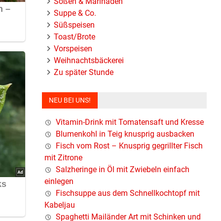
Soßen & Marinaden
Suppe & Co.
Süßspeisen
Toast/Brote
Vorspeisen
Weihnachtsbäckerei
Zu später Stunde
NEU BEI UNS!
ett und
Vitamin-Drink mit Tomatensaft und Kresse
Blumenkohl in Teig knusprig ausbacken
aft
Fisch vom Rost – Knusprig gegrillter Fisch
mit Zitrone
rusten
Salzheringe in Öl mit Zwiebeln einfach
einlegen
Fischsuppe aus dem Schnellkochtopf mit
Kabeljau
Spaghetti Mailänder Art mit Schinken und