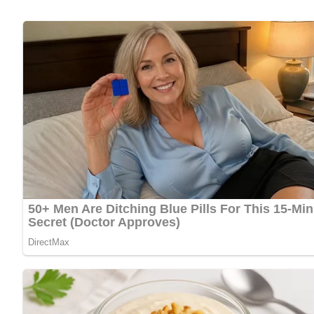
Kruste – ein echtes Festmahl für Genießer.
Ein kleiner Tipp: Achte darauf, die Schwarte gut einzusch
Schmoren entfalten sich die Aromen besonders intensiv, und
beim Kochen und guten Appetit!