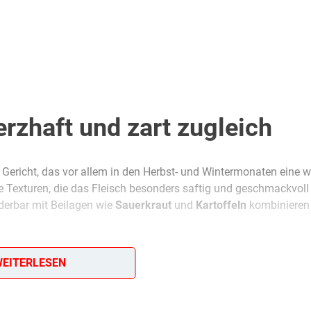
rzhaft und zart zugleich
s Gericht, das vor allem in den Herbst- und Wintermonaten eine 
e Texturen, die das Fleisch besonders saftig und geschmackvoll
derbar mit Beilagen wie
Sauerkraut
und
Kartoffeln
kombinieren 
as man am besten an einem gemütlichen Sonntag zubereitet. Die
EITERLESEN
, während die knusprige Kruste am Ende das gewisse Etwas hinzu
ischem Suppengrün erfüllt das ganze Haus und weckt Erinneru
 genieße die Kombination aus würziger Soße, zartem Fleisch und