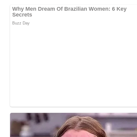
Aufbewahrung & Haltbarkeit
Das geschmorte Eisbein hält sich im Kühlschrank etwa 2-3 
erneut erhitzt werden. Achte darauf, das Fleisch vor dem E
zu trocken wird.
Nährwerte
Pro Portion:
Kalorien: 500 kcal
Fett: 35 g
Kohlenhydrate: 10 g
Eiweiß: 35 g
Tipps für Diabetiker