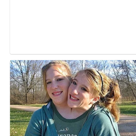
Anzahl der Portionen
Dieses Rezept ergibt eine Portion pro Eisbein. Wenn du fü
Zutaten
1 frisches Eisbein (ca. 300 g pro Portion)
3 Mohrrüben
1 kleines Stück Sellerie
3 Zwiebeln
Salz
Pfeffer