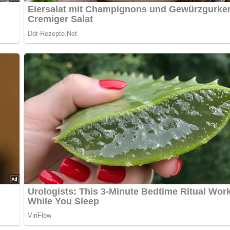
ch alles über die DDR?
Teste dein Wissen jetzt!
 großzügig mit Salz und Pfeffer einreiben.
 Zwiebeln) in eine Schmorpfanne geben.
eißes Wasser hinzufügen.
sten lassen, bis die Flüssigkeit fast verdampft ist und sich das F
rühe angießen und das Eisbein immer wieder mit dem Schmors
dann den Deckel abnehmen und das Eisbein knusprig braun überk
as Stärkemehl abbinden.
hkartoffeln oder Sauerkraut servieren.