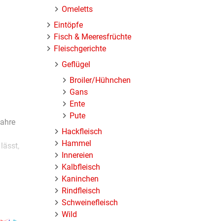
Omeletts
Eintöpfe
Fisch & Meeresfrüchte
Fleischgerichte
Geflügel
Broiler/Hühnchen
Gans
Ente
Pute
wahre
Hackfleisch
Hammel
lässt,
Innereien
Kalbfleisch
Kaninchen
Rindfleisch
fügt.
Schweinefleisch
ngen an
Wild
 krosser