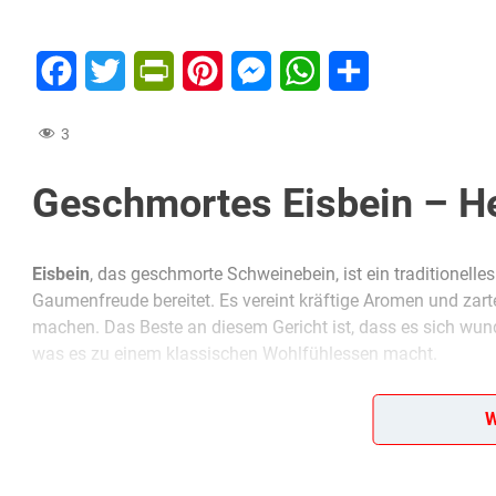
Facebook
Twitter
PrintFriendly
Pinterest
Messenger
WhatsApp
Teilen
3
Geschmortes Eisbein – He
Eisbein
, das geschmorte Schweinebein, ist ein traditionelle
Gaumenfreude bereitet. Es vereint kräftige Aromen und zart
machen. Das Beste an diesem Gericht ist, dass es sich wun
was es zu einem klassischen Wohlfühlessen macht.
Für mich ist geschmortes Eisbein eines dieser Gerichte, d
W
Schmorzeit sorgt dafür, dass das Fleisch butterweich wird
Der Duft von langsam geschmortem Schweinefleisch und fr
gemütliche Familientreffen. Probier dieses Rezept aus und