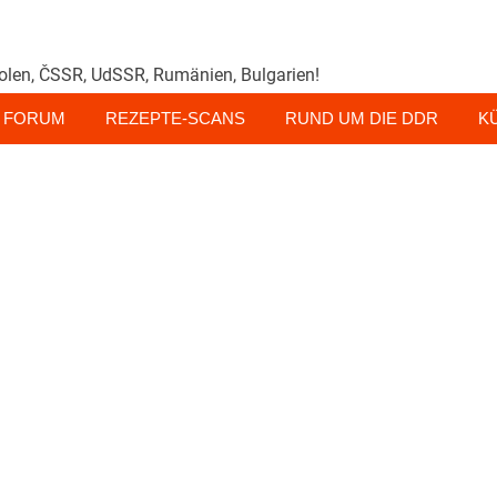
olen, ČSSR, UdSSR, Rumänien, Bulgarien!
FORUM
REZEPTE-SCANS
RUND UM DIE DDR
K