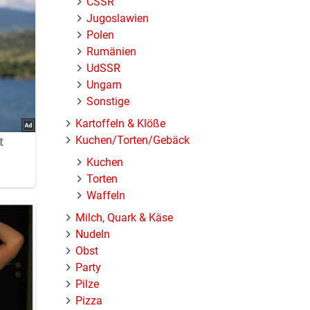
ČSSR
Jugoslawien
Polen
Rumänien
UdSSR
Ungarn
Sonstige
Kartoffeln & Klöße
Kuchen/Torten/Gebäck
Kuchen
Torten
Waffeln
Milch, Quark & Käse
Nudeln
Obst
Party
Pilze
Pizza