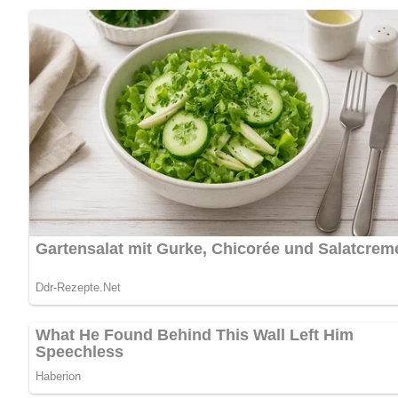
Zubereitungszeit
Vorbereitungszeit:
Schmorzeit:
Gesamtzeit:
Schwierigkeitsgrad
Mittel – Die Zubereitung erfordert Geduld und ein wenig Er
Benötigte Küchenutensilien
Schmorpfanne – Zum Anbraten und Schmoren des Eisbe
Schneidebrett – Zum Vorbereiten des Suppengrüns.
Scharfes Messer – Zum Einschneiden der Schwarte.
Schüssel – Zum Durchseihen der Soße.