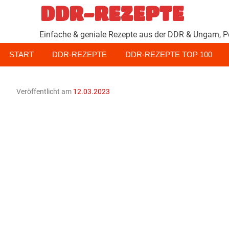
Zum
DDR-REZEPTE
Inhalt
springen
Einfache & geniale Rezepte aus der DDR & Ungarn, P
START
DDR-REZEPTE
DDR-REZEPTE TOP 100
Veröffentlicht am
12.03.2023