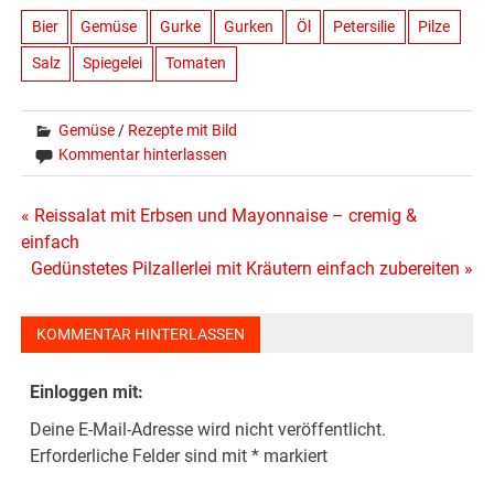
Bier
Gemüse
Gurke
Gurken
Öl
Petersilie
Pilze
Salz
Spiegelei
Tomaten
Gemüse
/
Rezepte mit Bild
Kommentar hinterlassen
Beitragsnavigation
« Reissalat mit Erbsen und Mayonnaise – cremig &
einfach
Gedünstetes Pilzallerlei mit Kräutern einfach zubereiten »
KOMMENTAR HINTERLASSEN
Einloggen mit:
Deine E-Mail-Adresse wird nicht veröffentlicht.
Erforderliche Felder sind mit
*
markiert