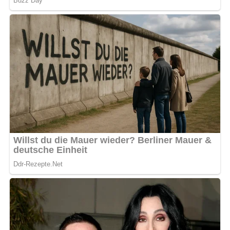
50 g Öl
1 Eßlöffel Mehl
Salz
Petersilie
Lob, Kritik, Fragen oder Anregungen zum Rezept?
Dann hinterlasse doch bitte einen Kommentar am
Ende dieser Seite & auch eine Bewertung!
Und so wird es gemacht…
Die geschälten Gurken längs halbieren, entkernen und
würfelig schneiden.
Die Pilze in stärkere Scheiben schneiden, die
gehäuteten Tomaten vierteln.
Kleingeschnittene Zwiebel in Öl anschwitzen, Gemüse
und Pilze zugeben, salzen und dünsten.
Sobald die Mischung Saft läßt, mit Mehl bestäuben