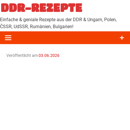
Zum
DDR-REZEPTE
Inhalt
springen
Einfache & geniale Rezepte aus der DDR & Ungarn, Polen,
ČSSR, UdSSR, Rumänien, Bulgarien!
Veröffentlicht am
03.06.2026