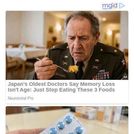
Ein aromatisches
Gemüseragout
mit frischen Pilzen
gehört zu den unkomplizierten Gerichten, die mit wenigen
Zutaten einen erstaunlich herzhaften Geschmack
entfalten können. Die Kombination aus saftigen Tomaten,
milden Gurken und würzigen Pilzen sorgt für eine
angenehm ausgewogene Mischung, die besonders leicht
wirkt und dennoch sättigend ist. Durch das schonende
Dünsten verbinden sich die einzelnen Zutaten zu einer
harmonischen Gemüsepfanne mit feinem Aroma.
Vor allem frische
Pilze
verleihen dem Gericht eine kräftige
und leicht herzhafte Note. In Verbindung mit den weichen
Tomaten entsteht eine angenehme Soße, die das Gemüse
wunderbar umhüllt. Gurken bringen zusätzlich Frische
und eine milde Leichtigkeit in das Ragout, wodurch das
Gericht auch an wärmeren Tagen hervorragend geeignet
ist.