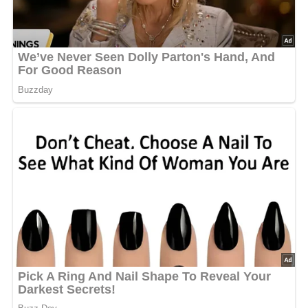
Diese Zutaten brauchen wir…
200 g Pilze
500 g Gurken
400 g Tomaten
1 Zwiebel