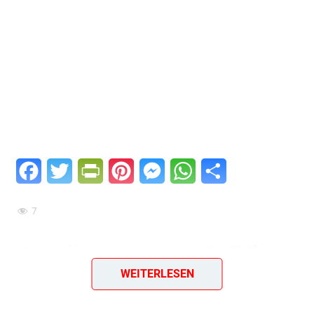
Facebook
Twitter
PrintFriendly
Pinterest
Messenger
WhatsApp
Teilen
7
Gemüseragout mit Pilzen
WEITERLESEN
und frischen Gurken