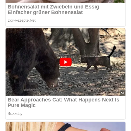
oder frische Kräuter verwenden.
Optisch überzeugt das Gericht vor allem durch seine
kräftigen natürlichen Farben. Die Kombination aus roten
Tomaten, grünen Kräutern und goldbraun gedünsteten
Pilzen wirkt frisch, appetitlich und modern. Serviert in
einer hellen Schüssel oder auf einem großen weißen Teller
entsteht ein freundlicher und hochwertiger Eindruck, der
sofort Lust auf eine warme Mahlzeit macht.
Kalorien pro Portion:
ca. 290 kcal
Zubereitungszeit:
ca. 40 Minuten
Schwierigkeitsgrad:
★★☆☆☆ (2 von 5)