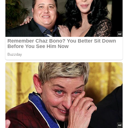
und unter zeitweiligem Rühren und Zugabe von Wasser
gardünsten.
Zum Schluß gehackte Petersilie hineinrühren und mit
Spiegelei und Brötchen auftragen.
Abonniere jetzt unseren Newsletter!
Kein Spam, kein Bullshit, keine Weitergabe deiner Mailadresse an Dritte!
Pin mich!