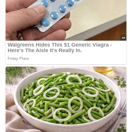
Damit das Ragout besonders aromatisch wird, spielt die
Auswahl der Zutaten eine wichtige Rolle. Reife Tomaten
sorgen für einen intensiveren Geschmack, während
frische Kräuter das Gemüsegericht zusätzlich verfeinern.
Besonders
Petersilie
passt hervorragend zu den Pilzen
und bringt eine frische, würzige Note in das Ragout.
Ein weiterer Vorteil dieses Gerichts liegt in seiner
Vielseitigkeit. Das Gemüseragout kann sowohl als
leichtes Hauptgericht als auch als warme Beilage serviert
werden. Besonders gut harmonieren knusprige Brötchen
oder frisches Brot dazu. Auch ein Spiegelei ergänzt das
Gericht hervorragend und macht es noch sättigender.
Durch das langsame Dünsten entwickelt das Gemüse ein
besonders angenehmes Aroma. Gleichzeitig entsteht eine
leichte Bindung der Soße, die das Ragout cremig wirken
lässt, ohne zu schwer zu sein. Wer den Geschmack noch
kräftiger gestalten möchte, kann zusätzlich etwas Pfeffer