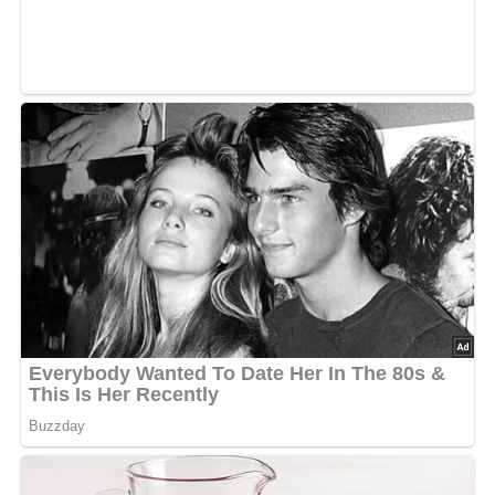
Schüssel: Zum Anrühren der Suppe.
Aufbewahrung & Haltbarkeit
Gazpacho kann im Kühlschrank bis zu 2 Tage aufbewahrt
werden. Vor dem Servieren gut umrühren und nach
Belieben mit frischen Kräutern und Eiswürfeln
auffrischen. Die Suppe kann auch eingefroren werden,
sollte aber vor dem Verzehr langsam aufgetaut und gut
durchgerührt werden.
Nährwerte
Pro Portion (ca. 300 ml):
Kalorien: 150 kcal
Fett: 7 g