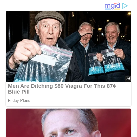
Sommerklassiker
Gazpacho
ist eine kalte spanische Tomatensuppe, die
besonders an heißen Sommertagen für eine erfrischende
Abkühlung sorgt. Dieses Rezept aus der ehemaligen DDR
von 1985 bietet eine einfache, aber geniale Zubereitung,
die sich perfekt für warme Tage eignet. Die Zutaten sind
frisch, leicht und einfach erhältlich, und die Suppe wird
traditionell kalt serviert – ein idealer Genuss im Sommer.
Gazpacho kombiniert frische Tomaten, Gurken und eine
feine Mayonnaise-Essig-Mischung zu einer wunderbar
würzigen und erfrischenden Suppe. Mit frischen Kräutern
wie Petersilie oder Pfefferminze verfeinert, ist dieses
Gericht ein Highlight der internationalen Küche.