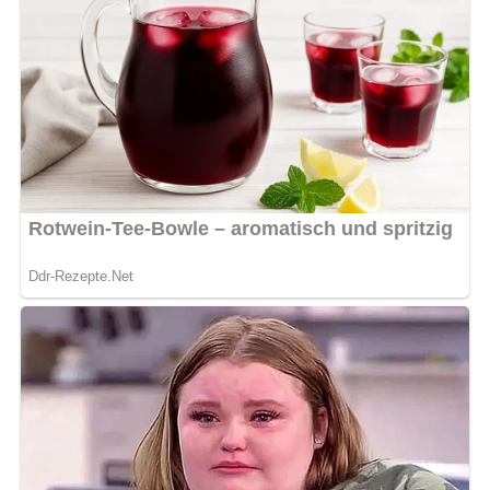
Kohlenhydrate: 15 g
Eiweiß: 3 g
Tipps für Diabetiker
Für eine diabetikerfreundlichere Variante kannst du die
Mayonnaise durch fettarmen Joghurt ersetzen und den
Zucker weglassen. Achte darauf, frisches, ungesüßtes
Weißbrot zu verwenden oder es durch Vollkornbrot zu
ersetzen.
Rezepttipps:
Du kannst die Gazpacho noch mit
weiterem Gemüse wie Paprika oder Frühlingszwiebeln
anreichern. Für eine intensivere Note kannst du etwas
Knoblauch hinzufügen. Die Suppe sollte gut gekühlt
serviert werden, damit sie ihre erfrischende Wirkung
optimal entfalten kann.