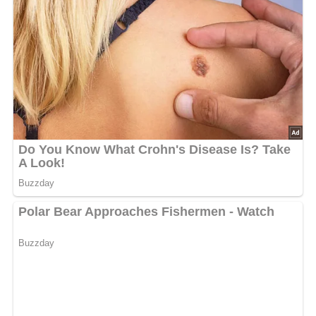
2-3 Esslöffel Mayonnaise
3-4 Esslöffel Essig
Pfeffer
Salz
Paprika
1 Messerspitze Zucker
2-3 Esslöffel fein geriebene Zwiebel
1 Salatgurke
2 Esslöffel fein gehackte Petersilie oder 1 gehäufter
Esslöffel Pfefferminzblättchen
Abonniere jetzt unseren Newsletter!
Kein Spam, kein Bullshit, keine Weitergabe deiner Mailadresse an Dritte!