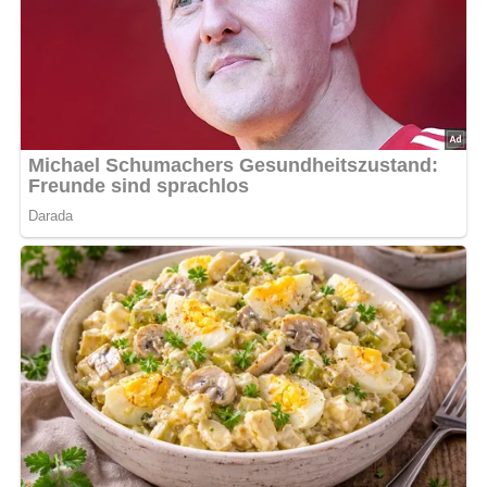
Gazpacho © Bildagentur PantherMedia / TDCPhoto