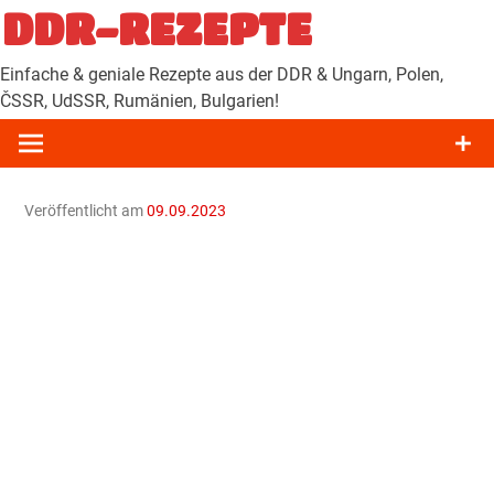
Zum
DDR-REZEPTE
Inhalt
springen
Einfache & geniale Rezepte aus der DDR & Ungarn, Polen,
ČSSR, UdSSR, Rumänien, Bulgarien!
Veröffentlicht am
09.09.2023