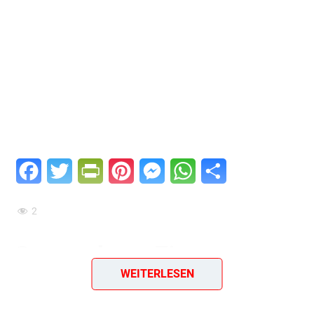
Facebook
Twitter
PrintFriendly
Pinterest
Messenger
WhatsApp
Teilen
2
Gazpacho – Ein
WEITERLESEN
erfrischender