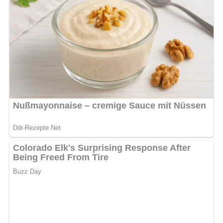
Pfefferminzblättchen bestreuen.
Die Gazpacho kalt servieren, nach Belieben auch mit
Eiswürfeln.
Zubereitungszeit
Vorbereitungszeit:
20 Minuten
Kühlzeit:
30 Minuten
Gesamtzeit:
50 Minuten
Benötigte Küchenutensilien
Mixer oder Pürierstab: Zum Pürieren der Tomaten und
des Weißbrots.
Sieb: Zum Passieren der Zutaten, falls keine
Küchenmaschine vorhanden ist.