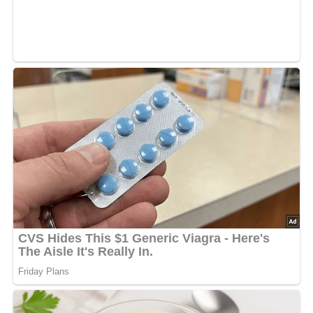
Zubereitung
Die Tomaten enthäuten, indem du sie kurz in
kochendes Wasser legst und anschließend die Haut
abziehst.
Die Tomaten, bis auf 2 Stück, zusammen mit dem
eingeweichten Weißbrot durch ein Sieb streichen oder
in einem Mixer pürieren.
Die Mayonnaise mit dem Essig verdünnen und unter
den pürierten Tomatenbrei rühren.
Etwa 1 Liter kaltes, abgekochtes Wasser hinzufügen,
um die gewünschte Konsistenz zu erreichen.
Die Suppe kräftig mit Salz, Pfeffer, Paprika und einer
Prise Zucker würzen.
Die Gurke schälen, halbieren und die Kerne entfernen.
Dann die Gurke und die restlichen 2 Tomaten in kleine
Würfel schneiden und in die Suppe geben.
Zum Schluss mit fein gehackter Petersilie oder