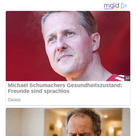
(Für 4 Personen)
Diese Zutaten brauchen wir…
2 Knollen Gemüsefenchel
150 g Orangen
150 g Pampelmuse
150 g Äpfel
40 g Mandeln
4 Eßlöffel Speiseöl
Salz
weißer Pfeffer
Schnittlauch
1/2 Zitrone
Lob, Kritik, Fragen oder Anregungen zum Rezept?
Dann hinterlasse doch bitte einen Kommentar am