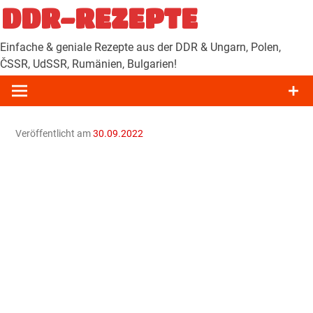
Zum
DDR-REZEPTE
Inhalt
springen
Einfache & geniale Rezepte aus der DDR & Ungarn, Polen,
ČSSR, UdSSR, Rumänien, Bulgarien!
Veröffentlicht am
30.09.2022