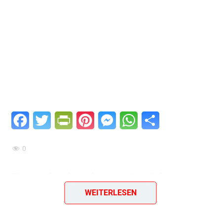
Facebook
Twitter
PrintFriendly
Pinterest
Messenger
WhatsApp
Teilen
0
Fenchelsalat mit Obst
WEITERLESEN
Ein einfaches & geniales Rezept aus dem Jahr 1984