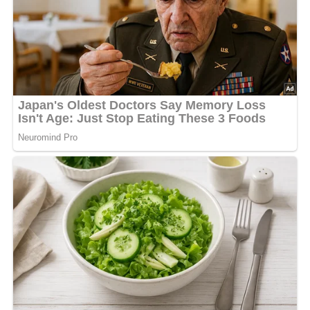
Ende dieser Seite & auch eine Bewertung!
Und so wird es gemacht…
Die Fenchelknollen in feine Streifen schneiden und mit
einer aus Speiseöl, Zitronensaft, Pfeffer, Salz und fein
geschnittenem Schnittlauch zubereiteten Marinade
übergießen. Das Obst schälen und entkernen, in Scheiben
schneiden und nach 20—30 Minuten mit dem Fenchel
behutsam vermischen. Den Salat kalt stellen. Die
einzelnen Portionen mit Mandeln garnieren.
Nach: Gemüseküche von A-Z, Artia-Verlag Prag, 1984
Abonniere jetzt unseren Newsletter!