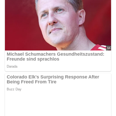
500 g Pilze (Champignons, Pfifferlinge oder Steinpilze)
200 g Salami
6 Eier
1 Eßlöffel Mehl
1 Zwiebel
40 g Margarine
Salz
Pfeffer
gewiegte Petersilie
Lob, Kritik, Fragen oder Anregungen zum Rezept?
Dann hinterlasse doch bitte einen Kommentar am
Ende dieser Seite & auch eine Bewertung!
Und so wird es gemacht…
Pilze putzen, waschen, in Scheiben schneiden, mit 1/2