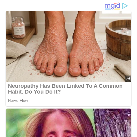
wie man ihn früher oft aus dem Handgelenk gezaubert
hat. Kein Schnickschnack, kein Chi-chi – sondern eine
Mahlzeit, die satt macht, duftet und richtig was hermacht.
Dieses Rezept verbindet
deftige Salami
,
aromatische
Pilze
und
cremige Eiermasse
zu einer Pfanne voll
Geschmack.
Ob zum
schnellen Mittag
in der Gartenlaube, als kräftiger
Start in den Tag oder als Abendessen mit einer Scheibe
Brot – diese Eierpfanne war (und ist!) ein echter
Allrounder in der Küche. Besonders schön: Die
Kombination aus
knuspriger Salami
,
weich geschmorten
Pilzen
und
gestocktem Ei
lässt sich mit einfachen Mitteln
zubereiten – und schmeckt nach mehr.
Die Zubereitung ist denkbar einfach: erst die
Pilze
dünsten
, dann alles
in der Pfanne schmurgeln lassen
und am Ende mit
Petersilie bestreuen
. Fertig ist ein
Gericht, das man direkt aus der Pfanne heraus verputzen