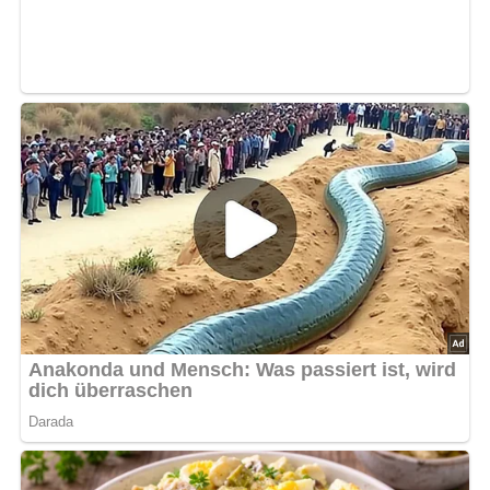
Zwiebel und 1/8 Liter Salzwasser gar dünsten, erkalten
lassen. Inzwischen Salami in etwas größere, die restliche
Zwiebel in sehr feine Würfel zerschneiden. In einer
größeren Pfanne Margarine zerlassen. Salami und
Zwiebel darin andünsten (bis die Zwiebel glasig ist). Pilze
zufügen, alles kurz durchschmoren lassen, die mit Mehl
und dem Pilzwasser verquirlten, mit etwas Pfeffer
gewürzten Eier darübergießen und bei kleiner Flamme
stocken lassen. Mit Petersilie bestreuen. Salat und Brot
dazu servieren.
Abonniere jetzt unseren Newsletter!
Kein Spam, kein Bullshit, keine Weitergabe deiner Mailadresse an Dritte!