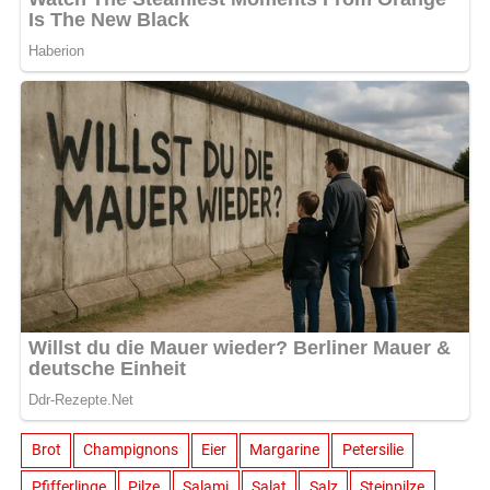
Brot
Champignons
Eier
Margarine
Petersilie
Pfifferlinge
Pilze
Salami
Salat
Salz
Steinpilze