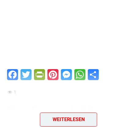
Facebook
Twitter
PrintFriendly
Pinterest
Messenger
WhatsApp
Teilen
1
Eierpfanne mit Pilzen
WEITERLESEN
Eierpfanne mit Pilzen
– ein herzhafter Pfannengenuss,