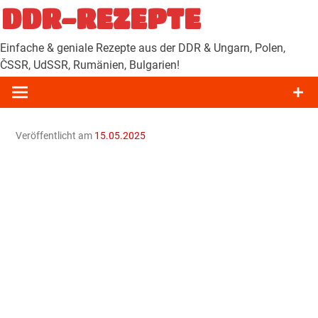
Zum
DDR-REZEPTE
Inhalt
springen
Einfache & geniale Rezepte aus der DDR & Ungarn, Polen,
ČSSR, UdSSR, Rumänien, Bulgarien!
Veröffentlicht am
15.05.2025