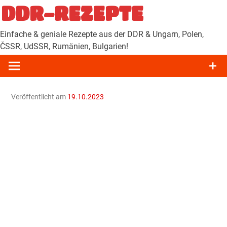
Zum
DDR-REZEPTE
Inhalt
springen
Einfache & geniale Rezepte aus der DDR & Ungarn, Polen,
ČSSR, UdSSR, Rumänien, Bulgarien!
Veröffentlicht am
19.10.2023