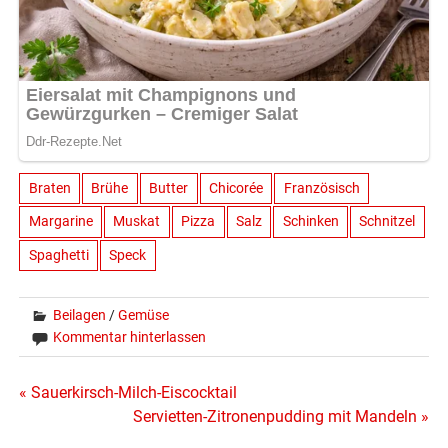
Braten
Brühe
Butter
Chicorée
Französisch
Margarine
Muskat
Pizza
Salz
Schinken
Schnitzel
Spaghetti
Speck
Beilagen
/
Gemüse
Kommentar hinterlassen
Beitragsnavigation
« Sauerkirsch-Milch-Eiscocktail
Servietten-Zitronenpudding mit Mandeln »