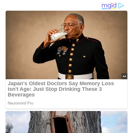
Ein einfaches & geniales Rezept aus dem Jahr 1988
Diese Zutaten brauchen wir…
1 Eßlöffel Margarine
20 g Schinkenspeckwürfel
4 Chicoréekolben
1/4 Liter Brühe
Salz
geriebene Muskatnuß
1 Eßlöffel Butter
1 Eßlöffel Mehl
Lob, Kritik, Fragen oder Anregungen zum Rezept?
Dann hinterlasse doch bitte einen Kommentar am
Ende dieser Seite & auch eine Bewertung!