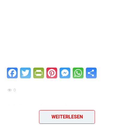
Facebook
Twitter
PrintFriendly
Pinterest
Messenger
WhatsApp
Teilen
0
Chicorée auf
WEITERLESEN
französische Art