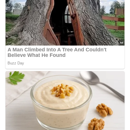
Und so wird es gemacht…
Die Margarine in einem Topf erhitzen und die
Schinkenwürfel darin anbraten. Chicorée putzen, waschen
und auf die Schinkenwürfel legen. Mit Brühe auffüllen,
würzen und zugedeckt 15 Minuten garen lassen. Den
Fond mit dem in Butter verkneteten Mehl bilden.
Zu Schnitzeln servieren.
Nach: Bigos, Pizza, Spaghetti, Verlag für die Frau, Leipzig, DDR, 1988
Kennst du schon unser tolles DDR-Quiz?
Was weißt du
noch alles über die DDR?
Teste dein Wissen jetzt!
Jetzt Sterne vergeben – Rezept