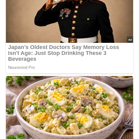
Sobald der Reis etwa halb gar ist, kommen
Tomaten,
Champignons und Erbsen
hinzu. Sie brauchen deutlich
weniger Garzeit und behalten dadurch Farbe und
Geschmack. Am Ende wird das fertige Gericht mit
geriebenem Käse
bestreut, der durch die Restwärme
schmilzt und eine leichte Bindung erzeugt. Vor dem
Servieren empfiehlt sich eine kurze Ruhezeit von wenigen
Minuten, damit der Reis vollständig ausquellen kann.
Zubereitungszeit:
ca. 40 Minuten
Kalorien pro Portion:
ca. 560 kcal