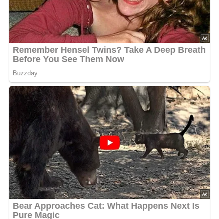
Salz
geriebener Käse
Zubereitung
Die Fleischwürfel in erhitztem Öl andünsten, den
vorbereiteten Reis zuschütten und die heiße Brühe
auffüllen.
Auf kleiner Flamme so lange zugedeckt kochen lassen,
bis der Reis halb gar ist.
Tomatenwürfel, Pilzstückchen und Erbschen zugeben.
Das gare Gericht mit Salz abschmecken und mit
geriebenem Käse bestreuen.
Kennst du schon unser tolles DDR-Quiz?
Was weißt du
noch alles über die DDR?
Teste dein Wissen jetzt!