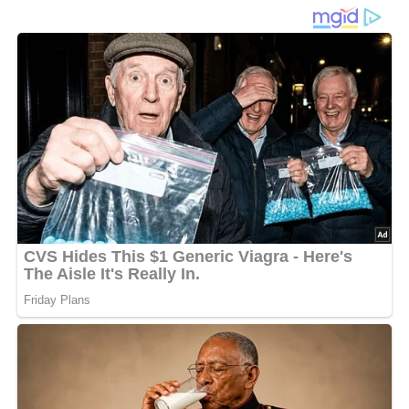
Fleisch, Gemüse und
Käse
Der
Bunte Reistopf
ist ein sättigendes Pfannengericht, bei
dem
Reis
, kleine
Fleischwürfel
und verschiedenes
Gemüse gemeinsam garen. Durch das Kochen direkt in
Brühe
nimmt der Reis Geschmack auf und verbindet sich
mit den übrigen Zutaten zu einem ausgewogenen Gericht,
bei dem Fleisch und Gemüse gleichmäßig verteilt sind.
Zunächst wird das Fleisch kurz angebraten, damit sich
Röstaromen bilden. Erst danach kommt der Reis dazu.
Wichtig ist, dass die Flüssigkeit heiß zugegeben wird – so
beginnt der Garprozess sofort und der Reis quillt
gleichmäßig. Während des Kochens sollte die Hitze
niedrig bleiben, damit nichts anbrennt und die Körner
locker bleiben.