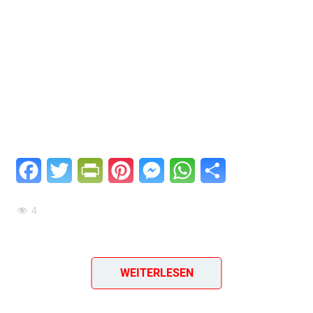
Facebook
Twitter
PrintFriendly
Pinterest
Messenger
WhatsApp
Teilen
4
Bunter Reistopf –
WEITERLESEN
herzhafte Reispfanne mit