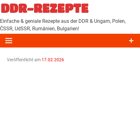
Zum
DDR-REZEPTE
Inhalt
springen
Einfache & geniale Rezepte aus der DDR & Ungarn, Polen,
ČSSR, UdSSR, Rumänien, Bulgarien!
Veröffentlicht am
17.02.2026