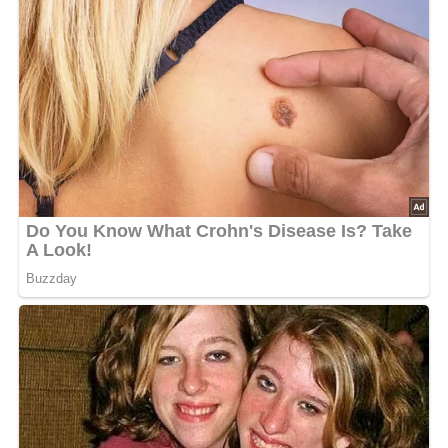
Zutaten
400 g Kalb- oder Schweinefleisch
3 Eßlöffel Öl
1 1/2 Tassen Reis
1 1/4 Liter Brühe
4 Tomaten
200 g Champignons
1 1/2 Tassen gedünstete Erbschen