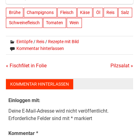
Brühe
Champignons
Fleisch
Käse
Öl
Reis
Salz
Schweinefleisch
Tomaten
Wein
Eintöpfe
/
Reis
/
Rezepte mit Bild
Kommentar hinterlassen
Beitragsnavigation
« Fischfilet in Folie
Pilzsalat »
KOMMENTAR HINTERLASSEN
Einloggen mit:
Deine E-Mail-Adresse wird nicht veröffentlicht.
Erforderliche Felder sind mit
*
markiert
Kommentar
*