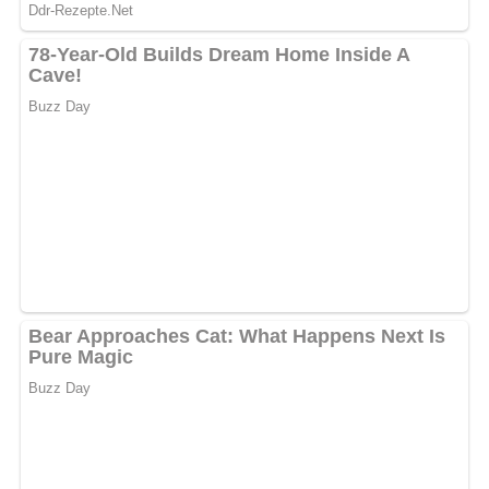
Zutaten
4 Broilerkeulen
Salz
Pfeffer
6 Eßlöffel Öl
6 Teelöffel Senf
1 Teelöffel Knoblauchpulver