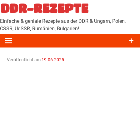
Zum
DDR-REZEPTE
Inhalt
springen
Einfache & geniale Rezepte aus der DDR & Ungarn, Polen,
ČSSR, UdSSR, Rumänien, Bulgarien!
Veröffentlicht am
19.06.2025