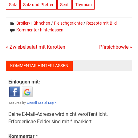
Salz
Salz und Pfeffer
Senf
Thymian
Broiler/Hühnchen
/
Fleischgerichte
/
Rezepte mit Bild
Kommentar hinterlassen
Beitragsnavigation
« Zwiebelsalat mit Karotten
Pfirsichbowle »
KOMMENTAR HINTERLASSEN
Einloggen mit:
Deine E-Mail-Adresse wird nicht veröffentlicht.
Erforderliche Felder sind mit
*
markiert
Kommentar
*