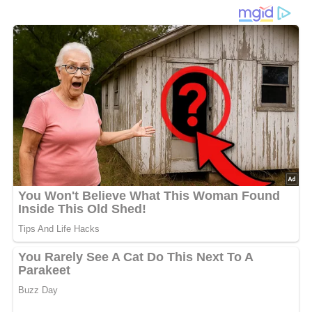
Wenn der Duft von würzigen
Broilerkeulen
mit
goldbrauner
Senfkruste
durch die Küche zieht, weiß man:
Jetzt wird es richtig deftig! Die zarten Hähnchenkeulen
werden erst kräftig mit
Salz
und
Pfeffer
eingerieben und
dann im heißen Öl angebraten, bis sie rundum schön
gebräunt sind. Anschließend erhalten sie eine
aromatische Kruste aus
Senf
,
Knoblauch
,
Thymian
und
geriebener Semmel
. Im Ofen oder Grill gart das Fleisch
weiter, während die Kruste langsam knusprig wird und alle
Aromen miteinander verschmelzen. Besonders gut passt
dazu ein frischer
Kartoffelsalat
oder ein würziges
Letscho
– so wird aus einfachen Zutaten ein echtes Festmahl, das
jeden am Tisch begeistert.