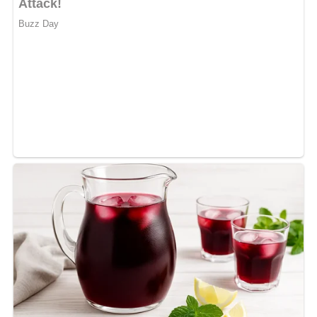
– Dazu schmecken Letscho und Kartoffelsalat.
Kennst du schon unser tolles DDR-Quiz?
Was weißt du
noch alles über die DDR?
Teste dein Wissen jetzt!
Dieses Rezept bei Pinterest
merken