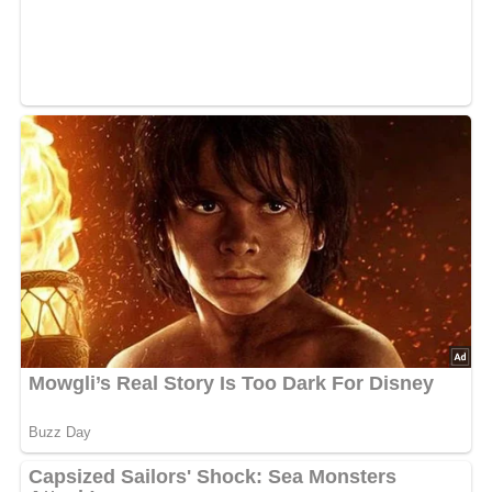
1/2 Teelöffel Thymian
1 Eßlöffel geriebene Semmel
Lob, Kritik, Fragen oder Anregungen zum Rezept?
Dann hinterlasse doch bitte einen Kommentar am
Ende dieser Seite & auch eine Bewertung!
Zubereitung
Die Broilerkeulen mit Salz und Pfeffer einreiben und in
Öl von beiden Seiten je 10 Minuten anbraten,
herausnehmen.
Öl, Senf, Knoblauchpulver, Thymian und geriebene
Semmel zu einer Soße verrühren.
Die Keulen damit von allen Seiten einreiben.
Im Grill oder in der Backröhre von jeder Seite noch 15
Minuten garen lassen.