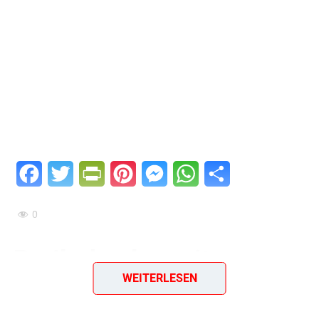
Facebook
Twitter
PrintFriendly
Pinterest
Messenger
WhatsApp
Teilen
0
Broilerkeulen mit
WEITERLESEN
Senfkruste