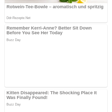
[Nach: Küchenbuch – Ratgeber für junge Leute » Verlag für die Frau, Leipzig, 1982]