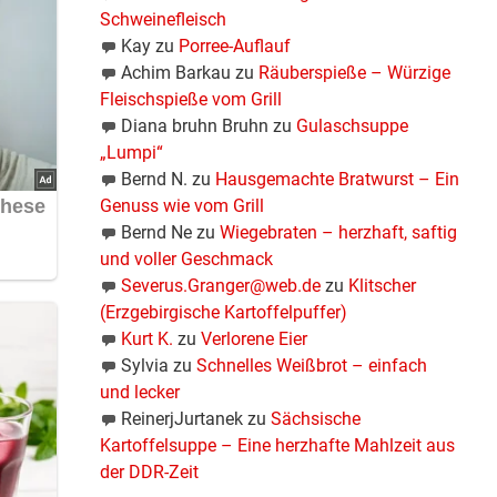
Schweinefleisch
Kay
zu
Porree-Auflauf
Achim Barkau
zu
Räuberspieße – Würzige
Fleischspieße vom Grill
Diana bruhn Bruhn
zu
Gulaschsuppe
„Lumpi“
Bernd N.
zu
Hausgemachte Bratwurst – Ein
Genuss wie vom Grill
Bernd Ne
zu
Wiegebraten – herzhaft, saftig
und voller Geschmack
Severus.Granger@web.de
zu
Klitscher
(Erzgebirgische Kartoffelpuffer)
Kurt K.
zu
Verlorene Eier
Sylvia
zu
Schnelles Weißbrot – einfach
und lecker
ReinerjJurtanek
zu
Sächsische
Kartoffelsuppe – Eine herzhafte Mahlzeit aus
der DDR-Zeit