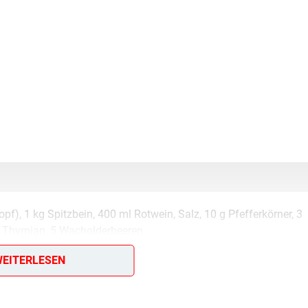
f), 1 kg Spitzbein, 400 ml Rotwein, Salz, 10 g Pfefferkörner, 3
e Thymian, 5 Wacholderbeeren.
EITERLESEN
nterlasse doch bitte einen Kommentar am Ende dieser Seite & a