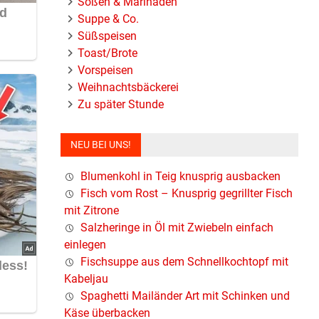
Soßen & Marinaden
Suppe & Co.
Süßspeisen
Toast/Brote
Vorspeisen
Weihnachtsbäckerei
Zu später Stunde
NEU BEI UNS!
Blumenkohl in Teig knusprig ausbacken
Fisch vom Rost – Knusprig gegrillter Fisch
mit Zitrone
Salzheringe in Öl mit Zwiebeln einfach
einlegen
Fischsuppe aus dem Schnellkochtopf mit
Kabeljau
Spaghetti Mailänder Art mit Schinken und
Käse überbacken