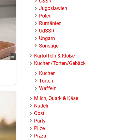
ČSSR
Jugoslawien
Polen
Rumänien
UdSSR
Ungarn
Sonstige
Kartoffeln & Klöße
Kuchen/Torten/Gebäck
Kuchen
Torten
Waffeln
Milch, Quark & Käse
Nudeln
Obst
Party
Pilze
Pizza