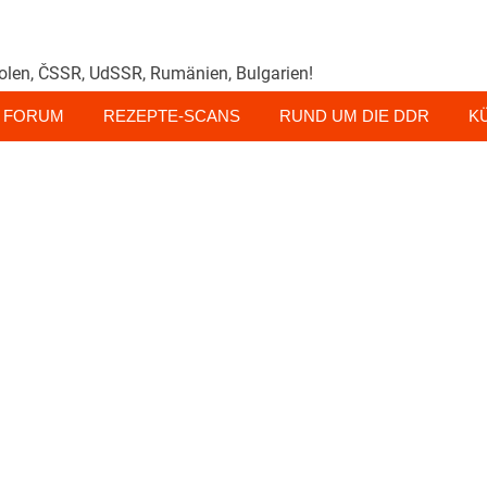
olen, ČSSR, UdSSR, Rumänien, Bulgarien!
FORUM
REZEPTE-SCANS
RUND UM DIE DDR
K