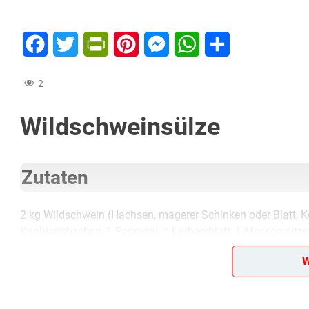
Facebook
Twitter
PrintFriendly
Pinterest
Messenger
WhatsApp
Teilen
2
Wildschweinsülze
Zutaten
2 kg Wildschwein (Hachsen, magerer Schinken oder Blatt, Kop
Knoblauchzehen, 1 Peperoni, 1 Lorbeerblatt, 1 Messerspitz
W
Lob, Kritik, Fragen oder Anregungen zum Rezept? Dann hi
eine Bewertung!