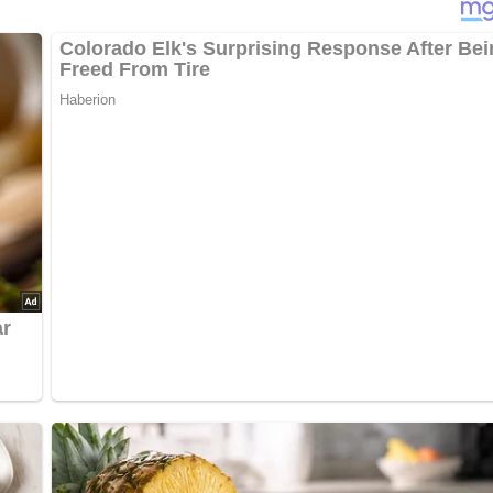
o viel Wasser zum Kochen ansetzen, daß es gut bedeckt ist.
utel mit den Gewürzen hineinhängen.
ird.
Knochen löst, vom Herd nehmen, ein wenig setzen lassen, den
entfetten.
chneiden und in Schüsselchen verteilen.
en.