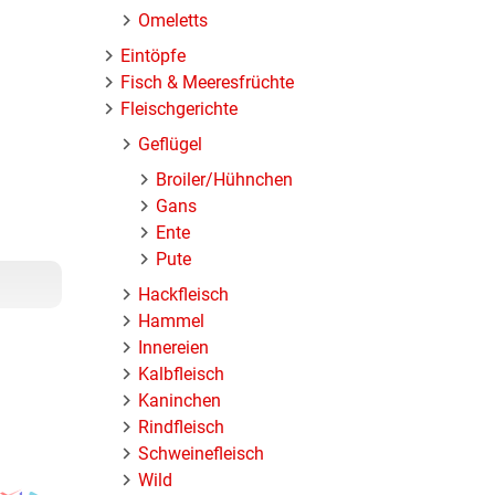
Omeletts
Eintöpfe
Fisch & Meeresfrüchte
Fleischgerichte
Geflügel
Broiler/Hühnchen
Gans
Ente
Pute
Hackfleisch
Hammel
Innereien
Kalbfleisch
Kaninchen
Rindfleisch
uch
Schweinefleisch
Wild