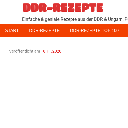
Zum
DDR-REZEPTE
Inhalt
springen
Einfache & geniale Rezepte aus der DDR & Ungarn, P
START
DDR-REZEPTE
DDR-REZEPTE TOP 100
Veröffentlicht am
18.11.2020