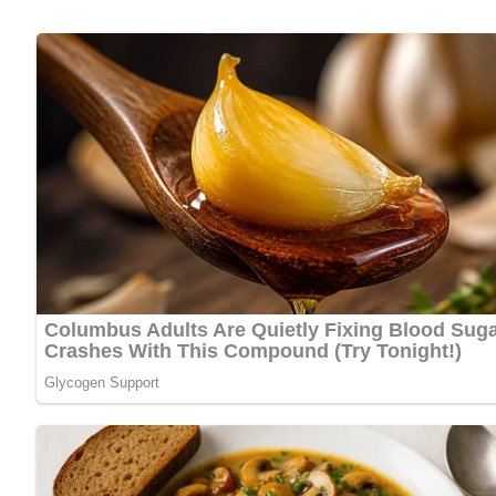
Zubereitung
Das Fleisch gründlich reinigen, mehrmals waschen und in s
Den Rotwein dazugießen.
Nach dem Aufwallen abschäumen, salzen und einen Mullbe
Zugedeckt leicht kochen lassen, damit der Sud nicht trübe w
Wenn das Fleisch so weich ist, daß es sich leicht von den 
Gewürzbeutel herausnehmen und den Sud durchseihen und 
Das Fleisch von den Knochen lösen, in mittelgroße Stücke s
Wenn nötig, den Sud nachwürzen und über das Fleisch gieß
Die Sülze im Kühlschrank fest werden lassen.