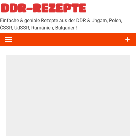
Zum
DDR-REZEPTE
Inhalt
springen
Einfache & geniale Rezepte aus der DDR & Ungarn, Polen,
ČSSR, UdSSR, Rumänien, Bulgarien!