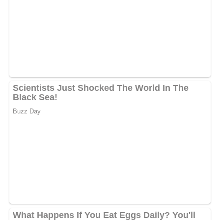
beiden Seiten portionsweise in heißem Fett goldgelb
ausbacken. Mit Zucker bestreut auftragen.
-Anstelle von Korinthen und Zucker lassen sich 200 g
würfelig geschnittener Schinken oder Jagdwurst und 1 bis
2 Eßlöffel Schnittlauch oder geriebene Zwiebel unter den
Teig mengen. Auch die Zugabe von zerpflücktem und
entgrätetem Bückling gibt den Semmel-Eierkuchen einen
guten Geschmack.
Nach: Eier-Milch – Verlag für die Frau Leipzig, DDR 1962
Abonniere jetzt unseren Newsletter!
Kein Spam, kein Bullshit, keine Weitergabe deiner Mailadresse an Dritte!