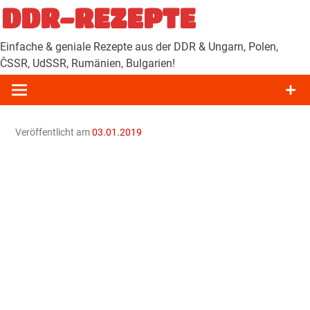
Zum
DDR-REZEPTE
Inhalt
springen
Einfache & geniale Rezepte aus der DDR & Ungarn, Polen,
ČSSR, UdSSR, Rumänien, Bulgarien!
Veröffentlicht am
03.01.2019