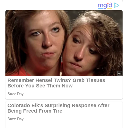
250 g Weißbrot
3/4 bis 1 Liter Milch
65 g Mehl
6 bis 8 Eier
1/2 Teelöffel Salz
100 g Korinthen
1 Eßlöffel Zucker
Bratfett
Zucker
Zubereitung
Das Weißbrot in kleine Würfel schneiden und mit der
heißen Milch begießen. Zugedeckt gut durchweichen
lassen.
Danach das Mehl, die Eier, das Salz, die vorbereiteten
Korinthen und den Zucker zugeben und den Teig von