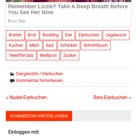
Braten
Brot
Bückling
Eier
Eierkuchen
Jagdwurst
Kuchen
Milch
Salz
Schinken
Schnittlauch
Teelöffel Salz
Weißbrot
Zucker
Eiergerichte
/
Eierkuchen
Kommentar hinterlassen
Beitragsnavigation
« Nudel-Eierkuchen
Reis-Eierkuchen »
KOMMENTAR HINTERLASSEN
Einloggen mit: