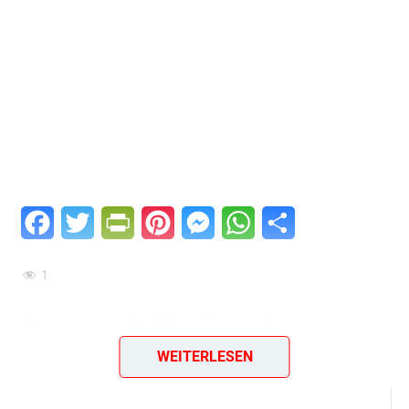
Facebook
Twitter
PrintFriendly
Pinterest
Messenger
WhatsApp
Teilen
1
Semmel-Eierkuchen
WEITERLESEN
Zutaten