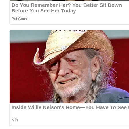
Birnen anrichten:
Die gegarten Birnenhälften auf den Salatblättern a
Käsecreme vorbereiten:
Den Roquefortkäse, Joghurt und Eigelb vermische
Die Mischung leicht salzen und mit Rosenpaprika 
Birnen füllen und garnieren:
Die Käsecreme in die Birnenhälften füllen.
Die gefüllten Birnen mit den blauen Weinbeeren ga
Kennst du schon unser tolles DDR-Quiz?
Was weißt du no
Schwierigkeitsgrad des Rezepts
Dieses Rezept ist einfach zuzubereiten, erfordert jedoch e
Zubereitungszeit
Die Zubereitungszeit beträgt etwa 30 Minuten.