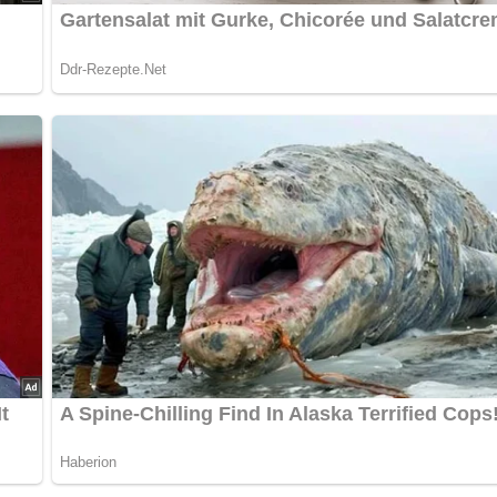
nrichten.
n.
würzen.
rnieren.
ch alles über die DDR?
Teste dein Wissen jetzt!
twas Geschick beim Füllen der Birnenhälften mit der Käsecreme.