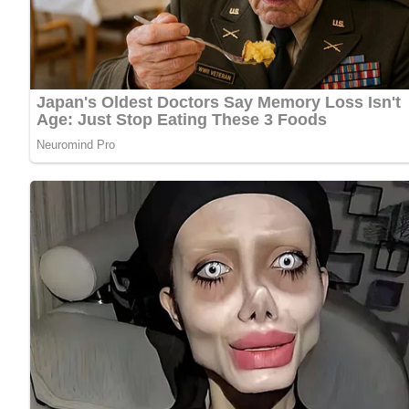
1 Kopf Salat
4 große Birnen
Zitronensaft
Zucker
125 g Roquefortkäse
2 Eßlöffel Joghurt
1 Eigelb
Salz
1 Messerspitze Rosenpaprika
125 g blaue Weinbeeren
Zubereitung der Roquefortbirnen
Salat vorbereiten:
Die gewaschenen Salatblätter auf eine Servierplatt
Birnen kochen:
Die Birnen schälen, halbieren und entkernen.
Die Birnenhälften in wenig Wasser mit Zitronensaft