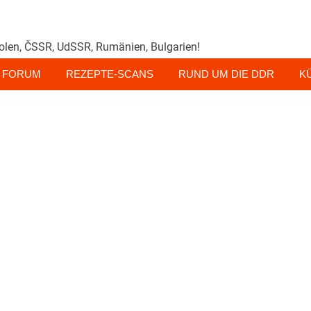
olen, ČSSR, UdSSR, Rumänien, Bulgarien!
FORUM
REZEPTE-SCANS
RUND UM DIE DDR
K