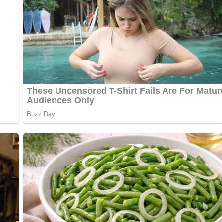
 einem leichten Dessertwein für einen harmonischen Genuss.
chmack anzupassen. Alternativ kannst du auch andere Beeren
en Zuckergehalt des Desserts zu reduzieren.
iches Dessert, das die süße Frische von Birnen mit dem würzig
fachen DDR-Rezept aus dem Jahr 1986 kannst du diese einzigar
unvergesslichen Geschmackserlebnis verwöhnen. Probier es aus 