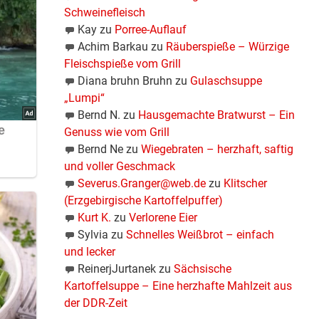
Schweinefleisch
Kay
zu
Porree-Auflauf
Achim Barkau
zu
Räuberspieße – Würzige
Fleischspieße vom Grill
Diana bruhn Bruhn
zu
Gulaschsuppe
„Lumpi“
Bernd N.
zu
Hausgemachte Bratwurst – Ein
Genuss wie vom Grill
Bernd Ne
zu
Wiegebraten – herzhaft, saftig
und voller Geschmack
Severus.Granger@web.de
zu
Klitscher
(Erzgebirgische Kartoffelpuffer)
Kurt K.
zu
Verlorene Eier
Sylvia
zu
Schnelles Weißbrot – einfach
und lecker
en
ReinerjJurtanek
zu
Sächsische
tige
Kartoffelsuppe – Eine herzhafte Mahlzeit aus
und
der DDR-Zeit