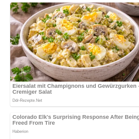
Haltbarkeit und Aufbewahrung
Die Roquefortbirnen sollten am besten frisch serviert werd
werden.
Küchenutensilien
Servierplatte
Kochtopf
Messer
Schneidebrett
Tipps zum Rezept
Verwende reife Birnen für das beste Aroma.
Stelle sicher, dass die Käsecreme gut gewürzt ist, um d