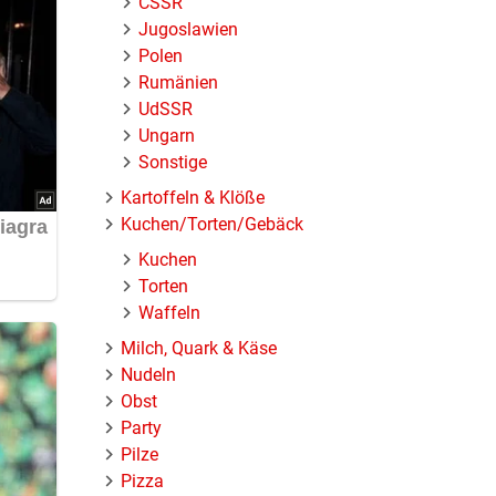
ČSSR
Jugoslawien
Polen
Rumänien
UdSSR
Ungarn
Sonstige
Kartoffeln & Klöße
Kuchen/Torten/Gebäck
Kuchen
Torten
Waffeln
Milch, Quark & Käse
Nudeln
Obst
Party
Pilze
Pizza