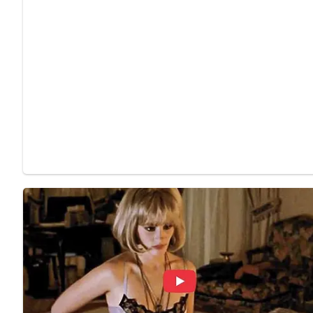
Getränke und Beilagen
Serviere die Roquefortbirnen mit einem Glas Weißwein oder
Variationen des Rezepts
Experimentiere mit verschiedenen Käsesorten, um den Ges
verwenden, um die Birnen zu garnieren.
Tipps für Diabetiker
Ersetze den Zucker durch eine zuckerfreie Alternative, um d
Fazit
Roquefortbirnen sind ein ungewöhnliches und dennoch köstl
Geschmack von Roquefort-Käse kombiniert. Mit diesem ein
Köstlichkeit selbst zubereiten und deine Gäste mit einem 
genieße die süß-salzige Harmonie von Roquefortbirnen!