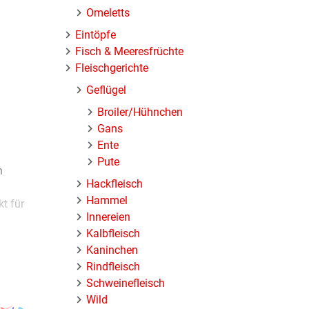
Omeletts
Eintöpfe
Fisch & Meeresfrüchte
Fleischgerichte
Geflügel
Broiler/Hühnchen
Gans
Ente
Pute
n
Hackfleisch
Hammel
t für
Innereien
Kalbfleisch
Kaninchen
Rindfleisch
Schweinefleisch
Wild