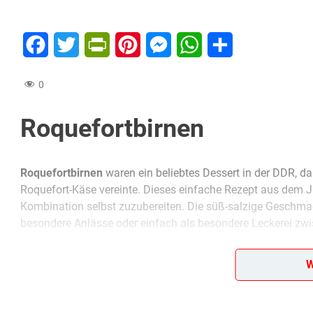
Facebook
Twitter
PrintFriendly
Pinterest
Messenger
WhatsApp
Teilen
0
Roquefortbirnen
Roquefortbirnen
waren ein beliebtes Dessert in der DDR, 
Roquefort-Käse vereinte. Dieses einfache Rezept aus dem J
Kombination selbst zuzubereiten. Die süß-salzige Geschmack
besondere Anlässe oder einfach als besondere Leckerei zw
W