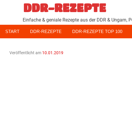
Zum
DDR-REZEPTE
Inhalt
springen
Einfache & geniale Rezepte aus der DDR & Ungarn, P
START
DDR-REZEPTE
DDR-REZEPTE TOP 100
Veröffentlicht am
10.01.2019