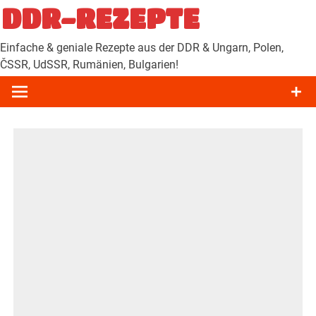
Zum
DDR-REZEPTE
Inhalt
springen
Einfache & geniale Rezepte aus der DDR & Ungarn, Polen,
ČSSR, UdSSR, Rumänien, Bulgarien!