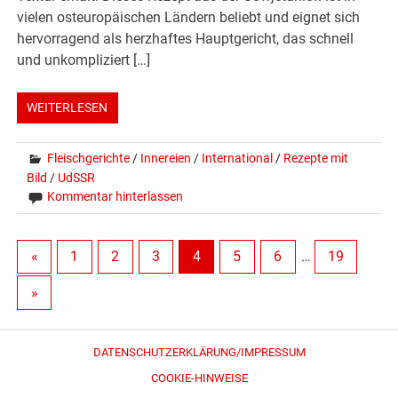
vielen osteuropäischen Ländern beliebt und eignet sich
hervorragend als herzhaftes Hauptgericht, das schnell
und unkompliziert […]
WEITERLESEN
Fleischgerichte
/
Innereien
/
International
/
Rezepte mit
Bild
/
UdSSR
Kommentar hinterlassen
«
1
2
3
4
5
6
…
19
»
DATENSCHUTZERKLÄRUNG/IMPRESSUM
COOKIE-HINWEISE