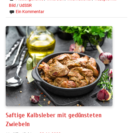
Bild
/
UdSSR
Ein Kommentar
Saftige Kalbsleber mit gedünsteten
Zwiebeln