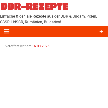
Zum
DDR-REZEPTE
Inhalt
springen
Einfache & geniale Rezepte aus der DDR & Ungarn, Polen,
ČSSR, UdSSR, Rumänien, Bulgarien!
Veröffentlicht am
16.03.2026