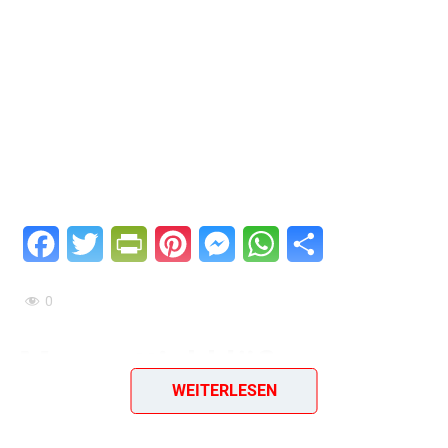
Facebook
Twitter
PrintFriendly
Pinterest
Messenger
WhatsApp
Teilen
0
Meerrettichklöße –
WEITERLESEN
würzige Kartoffelklöße