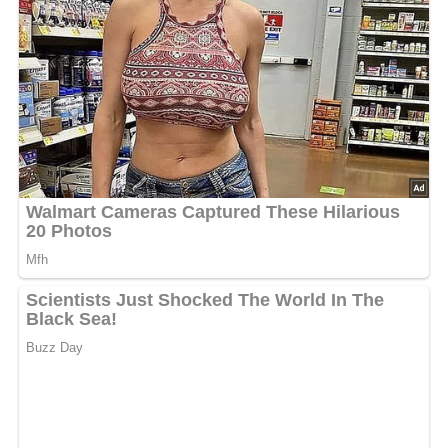
1 kg gekochte Kartoffeln
4 Eßlöffel geriebener Meerrettich
2 Eier
Salz
50 g Kartoffelmehl
50 g Weißbrot
25 g Margarine
50 g Mehl
Zubereitung der
Meerrettichklöße
Aus geriebenen Kartoffeln, Meerrettich, Eiern, Salz,
Kartoffelmehl und 2 bis 3 Eßlöffel Wasser einen
Kloßteig bereiten.
Die Weißbrotwürfel in heißer Margarine rösten und
damit die aus dem Teig geformten Klöße füllen.
In Mehl wälzen, 8 Minuten in leise siedendem Wasser