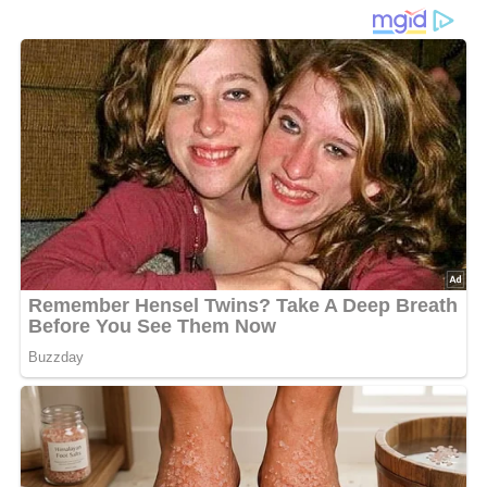
mit Füllung
Meerrettichklöße
sind eine herzhafte Beilage, die durch
den feinen Geschmack von
geriebenem Meerrettich
eine
besondere Note erhält. Die Basis bildet ein klassischer
Kartoffelteig
, der durch das Rösten von
Weißbrotwürfeln
in Margarine eine zusätzliche aromatische Füllung
bekommt.
Die Klöße werden nach dem Formen leicht in
Mehl
gewälzt und anschließend in siedendem Wasser gegart.
Durch die Kombination von
Kartoffeln
und Meerrettich
entsteht ein kräftiges Aroma, das sich hervorragend mit
Fischgerichten
oder auch mit hellen Fleischsoßen
kombinieren lässt. Am besten serviert man sie frisch und
heiß, da sie so ihre feine Struktur und ihren vollen
Geschmack behalten.