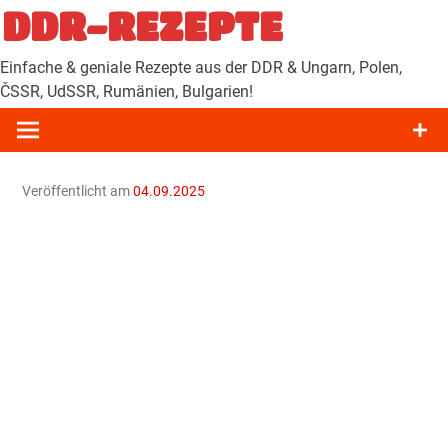
Zum
DDR-REZEPTE
Inhalt
springen
Einfache & geniale Rezepte aus der DDR & Ungarn, Polen,
ČSSR, UdSSR, Rumänien, Bulgarien!
Veröffentlicht am
04.09.2025