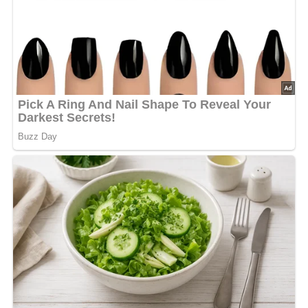
Dann hinterlasse doch bitte einen Kommentar am
Ende dieser Seite & auch eine Bewertung!
Und so wird es gemacht…
Käse, Hühnerfleisch und Salatgurke in Streifen, die
Radieschen in Scheiben schneiden. Mit der Salattunke
und dem Zitronensaft vermengen, mit Pfeffer und Salz
abschmecken.
Hinweis:
Anstelle von Hühnerfleisch kann auch anderes
Geflügelfleisch verwendet werden.
Nach: Käsespezialitäten, VEB Fachbuchverlag Leipzig, DDR, 1989
Kennst du schon unser tolles DDR-Quiz?
Was weißt du
noch alles über die DDR?
Teste dein Wissen jetzt!