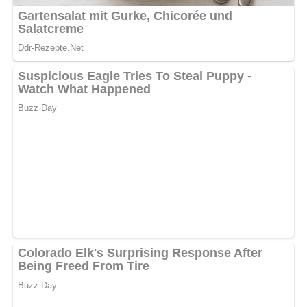
Jetzt Sterne vergeben – Rezept
bewerten
5/5
(2 Bewertung)