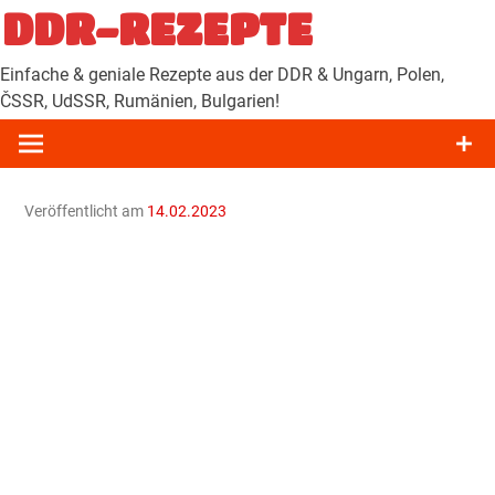
Zum
DDR-REZEPTE
Inhalt
springen
Einfache & geniale Rezepte aus der DDR & Ungarn, Polen,
ČSSR, UdSSR, Rumänien, Bulgarien!
Veröffentlicht am
14.02.2023