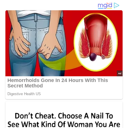
Ein Rezept aus der ehemaligen DDR aus dem Jahr 1989
Dieses Rezept ist für 4 Personen, bei mehr oder weniger
Personen, bitte die Zutaten anpassen.
Diese Zutaten brauchen wir…
150 g pikanter Schnittkäse
150 g gegartes Hühnerfleisch
100 g Salatgurke
100 g geputzte Radieschen
5 Eßlöffel Salattunke
1 Eßlöffel Zitronensaft
Pfeffer
Salz
Lob, Kritik, Fragen oder Anregungen zum Rezept?