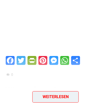
Facebook
Twitter
PrintFriendly
Pinterest
Messenger
WhatsApp
Teilen
0
Käsesalat mit
WEITERLESEN
Hühnerfleisch