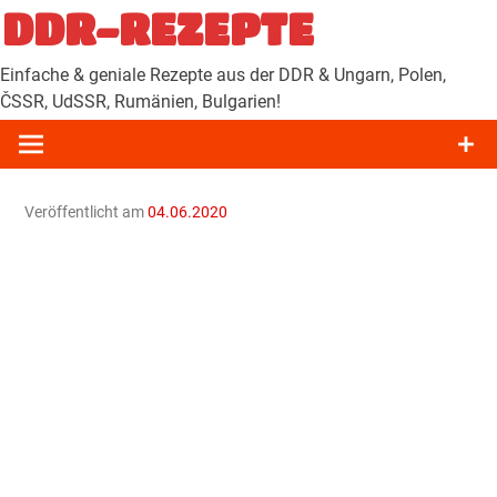
Zum
DDR-REZEPTE
Inhalt
springen
Einfache & geniale Rezepte aus der DDR & Ungarn, Polen,
ČSSR, UdSSR, Rumänien, Bulgarien!
Veröffentlicht am
04.06.2020