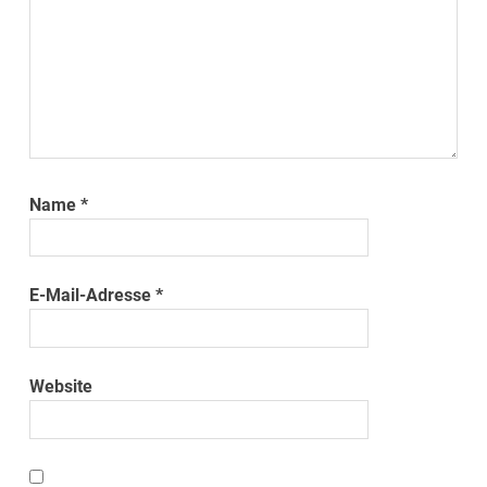
Name
*
E-Mail-Adresse
*
Website