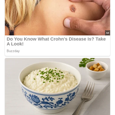
Das Gericht mit Salzkartoffeln und grünem Salat zu Tisch
bringen.
Nach: Kochkunst: Lukullisches von A bis Z.- 3. Aufl., Verlag für die Frau, 1986, Leipzig, DDR
5/5
(2 Bewertung)