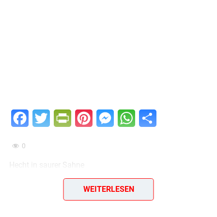
Facebook
Twitter
PrintFriendly
Pinterest
Messenger
WhatsApp
Teilen
0
Hecht in saurer Sahne
1 Hecht von etwa 1, 5 kg, Salz, Pfeffer, 1 Lorbeerblatt, 6
WEITERLESEN
Pfefferkörner, 1/4 Liter saure Sahne, 1 Zwiebel, 60 g
Butter, 3 Eßlöffel Reibekäse, Saft von 1/2 Zitrone, Dill.