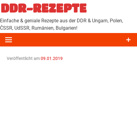
Zum
DDR-REZEPTE
Inhalt
springen
Einfache & geniale Rezepte aus der DDR & Ungarn, Polen,
ČSSR, UdSSR, Rumänien, Bulgarien!
Veröffentlicht am
09.01.2019