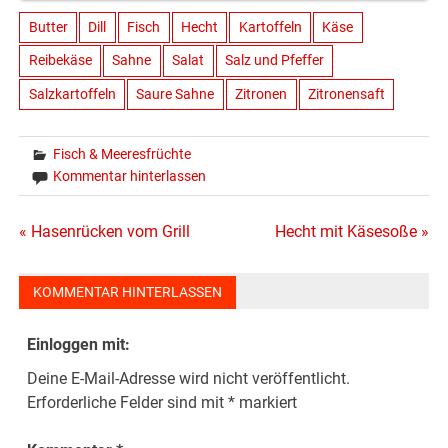
Butter
Dill
Fisch
Hecht
Kartoffeln
Käse
Reibekäse
Sahne
Salat
Salz und Pfeffer
Salzkartoffeln
Saure Sahne
Zitronen
Zitronensaft
Fisch & Meeresfrüchte
Kommentar hinterlassen
Beitragsnavigation
« Hasenrücken vom Grill
Hecht mit Käsesoße »
KOMMENTAR HINTERLASSEN
Einloggen mit:
Deine E-Mail-Adresse wird nicht veröffentlicht.
Erforderliche Felder sind mit
*
markiert