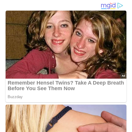
Den Hecht schuppen, sauber ausnehmen, die Kiemen aus
dem Kopf restlos entfernen, abspülen und zu
Portionsstücken
schneiden.
Von allen Seiten, auch innen, mit Salz und Pfeffer
einreiben. Die Hechtstücke und den Kopf in eine gefettete
feuerfeste Form legen.
Lorbeerblatt, Pfefferkörner und die in Scheiben
geschnittene Zwiebel dazwischengeben.
Die saure Sahne darübergießen.
Die Fischstücke mit reichlich Butterflöckchen belegen.
In die vorgeheizte Backröhre schieben und bei Mittelhitze
30 Minuten backen.
Den Fisch ab und zu mit der sauren Sahne begießen.
5 Minuten vor Ende der Garzeit den Reibekäse aufstreuen.
Vor dem Servieren das Lorbeerblatt entfernen.
Mit Zitronensaft abschmecken.
Feingehackten Dill darüberstreuen.