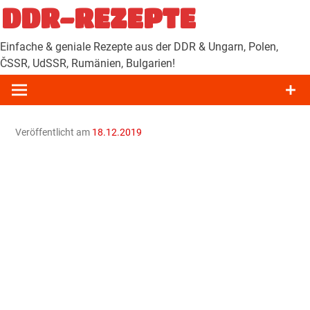
Zum
DDR-REZEPTE
Inhalt
springen
Einfache & geniale Rezepte aus der DDR & Ungarn, Polen,
ČSSR, UdSSR, Rumänien, Bulgarien!
Veröffentlicht am
18.12.2019