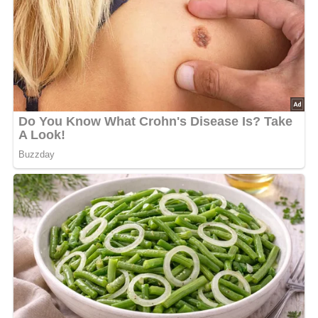
Die feingehackten Zwiebeln in Schmalz anbraten, mit
Mehl anschwitzen, Dünstsud auffüllen und zu einer
dicken Soße verkochen.
In die Soße das abgetropfte Weißkraut geben, geschälte,
streifig geschnittene Apfel und Kümmel zufügen – mit
Zucker und Essig abschmecken und gardünsten.
Das Kraut soll etwas breiig aussehen und süßsauer
schmecken.
Es kann auch mit einer feingeriebenen Kartoffel
eingedickt werden.
Zu Schweinefleisch, Kochfleisch und Kartoffelgerichten
servieren.