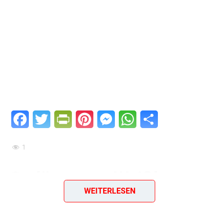
Facebook
Twitter
PrintFriendly
Pinterest
Messenger
WhatsApp
Teilen
1
Gedünstetes Weißkraut
WEITERLESEN
(mährische