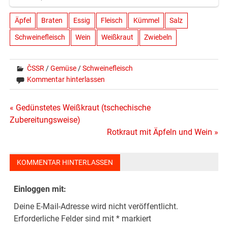
Äpfel
Braten
Essig
Fleisch
Kümmel
Salz
Schweinefleisch
Wein
Weißkraut
Zwiebeln
ČSSR
/
Gemüse
/
Schweinefleisch
Kommentar hinterlassen
Beitragsnavigation
« Gedünstetes Weißkraut (tschechische
Zubereitungsweise)
Rotkraut mit Äpfeln und Wein »
KOMMENTAR HINTERLASSEN
Einloggen mit:
Deine E-Mail-Adresse wird nicht veröffentlicht.
Erforderliche Felder sind mit
*
markiert