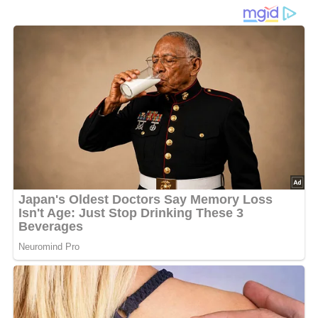
Zubereitungsweise)
Zutaten
600 g Weißkraut, Salz, 2 Zwiebeln, 80 g Schmalz, 50 g
Mehl, 2 säuerliche Äpfel, Kümmel, 2 bis 3 Würfel Zucker,
Essig nach Geschmack.
Lob, Kritik, Fragen oder Anregungen zum Rezept?
Dann hinterlasse doch bitte einen Kommentar am
Ende dieser Seite & auch eine Bewertung!
Zubereitung
Das Weißkraut feinhobeln oder schneiden und in
siedendem Salzwasser kurz dünsten.