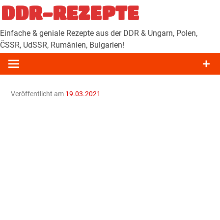
Zum
DDR-REZEPTE
Inhalt
springen
Einfache & geniale Rezepte aus der DDR & Ungarn, Polen,
ČSSR, UdSSR, Rumänien, Bulgarien!
Veröffentlicht am
19.03.2021