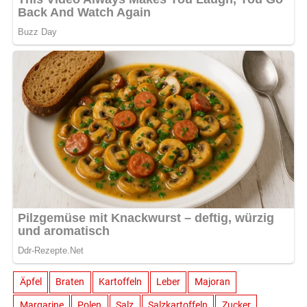
Äpfel
Braten
Kartoffeln
Leber
Majoran
Margarine
Polen
Salz
Salzkartoffeln
Zucker