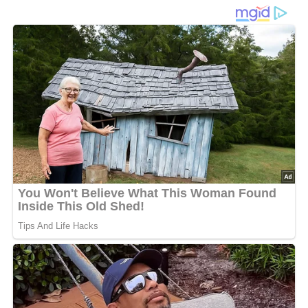
Watrobka gesia smazona j jablkami
Ein Rezept aus Polen aus dem Jahr 1987
Diese Zutaten brauchen wir…
400 g Gänseleber
10 g Mehl
80 g Gänsefett
120 g Zwiebeln
500 g Äpfel
Zucker
Majoran
40 g Margarine
Salz
Pfeffer