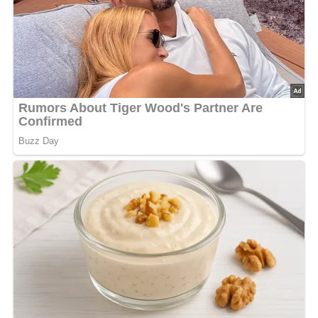
Lob, Kritik, Fragen oder Anregungen zum Rezept?
Dann hinterlasse doch bitte einen Kommentar am
Ende dieser Seite & auch eine Bewertung!
Und so wird es gemacht…
Die Gänseleber sorgfältig säubern, von Häutchen befreien,
waschen, abtropfen lassen und mit Mehl bestreuen. Die
Gänseleber in stark erhitztem Gänsefett kurz anbraten.
Die geschälten, in Ringe geschnittenen Zwiebeln leicht
anbräunen. Die geschälten und kleingeschnittenen Äpfel
mit Zucker und Majoran in Margarine dünsten und
danach zu der gut durchgebratenen Gänseleber geben,
salzen und pfeffern.
Mit Salzkartoffeln oder Kartoffelpüree heiß servieren.