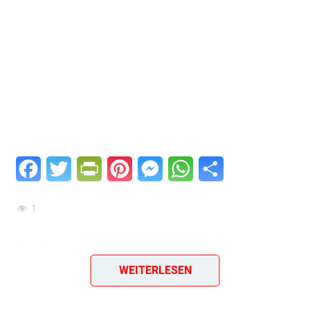
Facebook
Twitter
PrintFriendly
Pinterest
Messenger
WhatsApp
Teilen
1
Gebratene Gänseleber
WEITERLESEN
mit Äpfeln