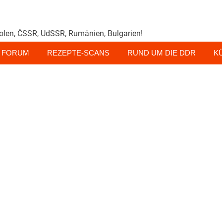
olen, ČSSR, UdSSR, Rumänien, Bulgarien!
FORUM
REZEPTE-SCANS
RUND UM DIE DDR
K