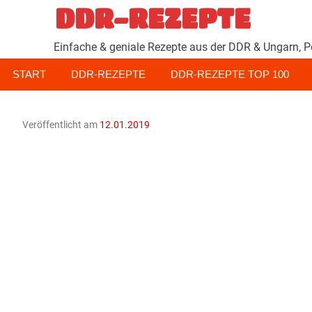
Zum
DDR-REZEPTE
Inhalt
springen
Einfache & geniale Rezepte aus der DDR & Ungarn, P
START
DDR-REZEPTE
DDR-REZEPTE TOP 100
Veröffentlicht am
12.01.2019