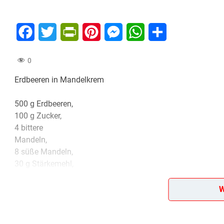
Facebook
Twitter
PrintFriendly
Pinterest
Messenger
WhatsApp
Teilen
0
Erdbeeren in Mandelkrem
500 g Erdbeeren,
100 g Zucker,
4 bittere
Mandeln,
8 süße Mandeln,
30 g Stärkemehl,
1 Ei,
1/4 Liter Milch,
W
1/4 Liter Sahne,
Salz.