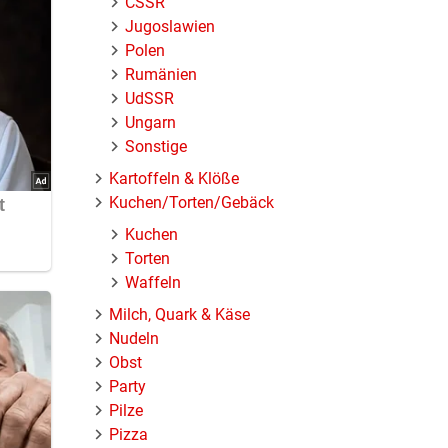
ČSSR
Jugoslawien
Polen
Rumänien
UdSSR
Ungarn
Sonstige
Kartoffeln & Klöße
Kuchen/Torten/Gebäck
Kuchen
Torten
Waffeln
Milch, Quark & Käse
Nudeln
Obst
Party
Pilze
Pizza