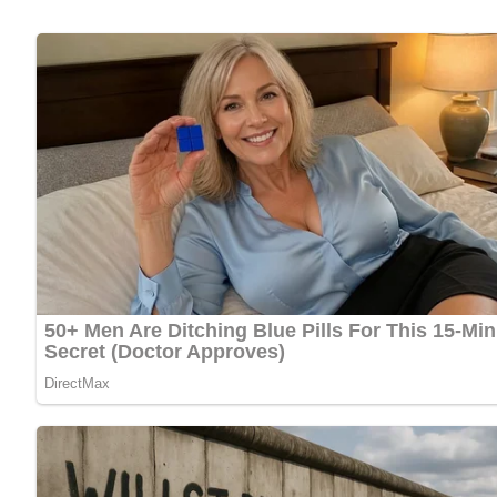
Die vorbereiteten Erdbeeren mit der Hälfte des Zuckers best
Milch anrühren.
In der übrigen Milch und in der Sahne die Mandeln aufkoch
und aufkochen lassen.
Das Eiweiß zusammen mit 1 Prise Salz steif schlagen und u
– Auf die gleiche Weise können Himbeeren, Brombeeren, Apr
Pfirsiche jedoch zuvor abziehen und halbieren oder vierteln.
Nach: Wir kochen gut, Verlag für die Frau Leipzig, DDR
5/5
(1 Bewertung)