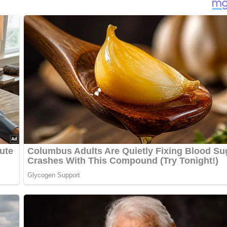
reuen. Die vorbereiteten Mandeln reiben. Stärkemehl und Eigelb 
en, den restlichen Zucker sowie das angequirlte Stärkemehl zug
nter die fast ausgekühlte Krem ziehen. Zuletzt die Erdbeeren z
ikosen oder Pfirsiche in Mandelkrem bereitet werden. Aprikose