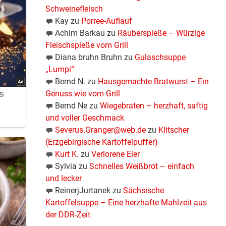
Schweinefleisch
Kay
zu
Porree-Auflauf
Achim Barkau
zu
Räuberspieße – Würzige
Fleischspieße vom Grill
Diana bruhn Bruhn
zu
Gulaschsuppe
„Lumpi“
Bernd N.
zu
Hausgemachte Bratwurst – Ein
Genuss wie vom Grill
Bernd Ne
zu
Wiegebraten – herzhaft, saftig
und voller Geschmack
Severus.Granger@web.de
zu
Klitscher
(Erzgebirgische Kartoffelpuffer)
Kurt K.
zu
Verlorene Eier
Sylvia
zu
Schnelles Weißbrot – einfach
und lecker
ReinerjJurtanek
zu
Sächsische
Kartoffelsuppe – Eine herzhafte Mahlzeit aus
der DDR-Zeit