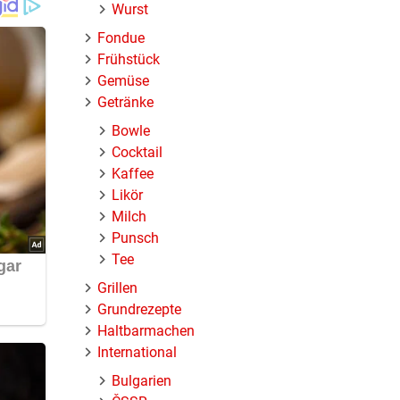
Wurst
in etwas
Fondue
Frühstück
eben
Gemüse
Getränke
ugeben.
n und
Bowle
Cocktail
Kaffee
Likör
Milch
Punsch
Tee
Grillen
Grundrezepte
Haltbarmachen
International
Bulgarien