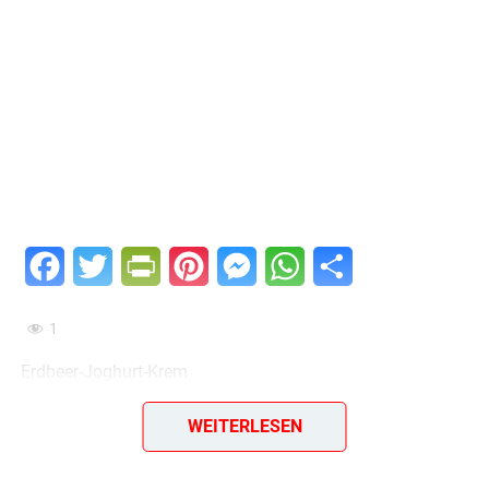
Facebook
Twitter
PrintFriendly
Pinterest
Messenger
WhatsApp
Teilen
1
Erdbeer-Joghurt-Krem
2 Flaschen Joghurt,
WEITERLESEN
60 g Zucker,
1 bittere Mandel,