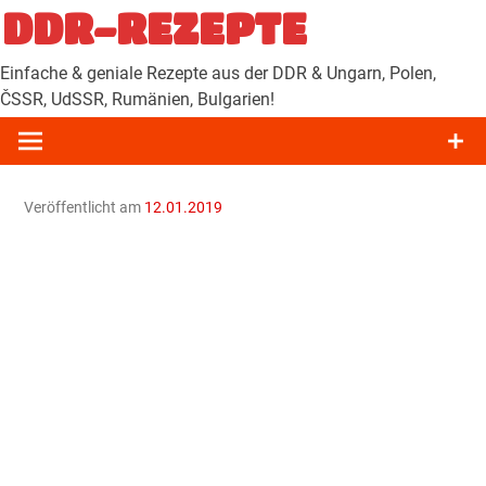
Zum
DDR-REZEPTE
Inhalt
springen
Einfache & geniale Rezepte aus der DDR & Ungarn, Polen,
ČSSR, UdSSR, Rumänien, Bulgarien!
Veröffentlicht am
12.01.2019