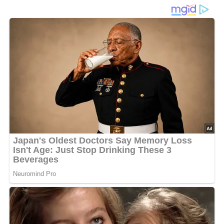
100 g Quark,
250 g Erdbeeren.
Joghurt, Zucker, die geriebene Mandel und den Quark
recht schaumig schlagen. Die vorbereiteten, halbierten
Erdbeeren unterheben.
– Wird die Speise im elektrischen Mixer bereitet, können
die Erdbeeren nach Wunsch auch mit zerkleinert werden.
– Johannisbeer-, Himbeer-, Brombeer- und Heidelbeer-
Joghurt-Krem ebenso bereiten.
Nach: Wir kochen gut, Verlag für die Frau Leipzig, DDR
5/5
(1 Bewertung)