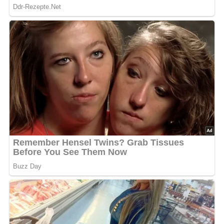
Tipps für Diabetiker
Verwende Vollkornbrot anstelle von Weißbrot, um den
Ballaststoffgehalt zu erhöhen und die glykämische Last
zu senken. Reduziere die Menge an Butter oder ersetze sie
durch eine fettärmere Alternative, um den Fettgehalt zu
verringern.
Rezepttipps:
Serviere die Knödel mit einer kräftigen
Soße, wie z.B. einer Pilz-Rahmsoße oder einer
Bratensoße, um das Geschmackserlebnis abzurunden.
Für eine vegetarische Variante eignet sich eine
Gemüsepfanne als Beilage.
Nach: Bei Freunden zu Gast © Verlag für die Frau, Leipzig-Berlin, DDR