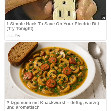
Die Knödel können bis zu 2 Tage im Kühlschrank
aufbewahrt werden. Am besten in einem luftdichten
Behälter lagern. Zum Aufwärmen empfiehlt es sich, die
Knödel in einem Dampfgarer oder in der Mikrowelle kurz
zu erhitzen. Die Knödel lassen sich auch gut einfrieren
und können bei Bedarf aufgetaut und aufgewärmt
werden.
Nährwerte
Pro Portion (bei 6 Portionen):
Kalorien: ca. 320 kcal
Eiweiß: 9 g
Fett: 15 g
Kohlenhydrate: 36 g