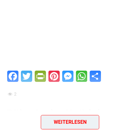
Facebook
Twitter
PrintFriendly
Pinterest
Messenger
WhatsApp
Teilen
2
Böhmische Knödel –
WEITERLESEN
Herzhafte Beilage aus