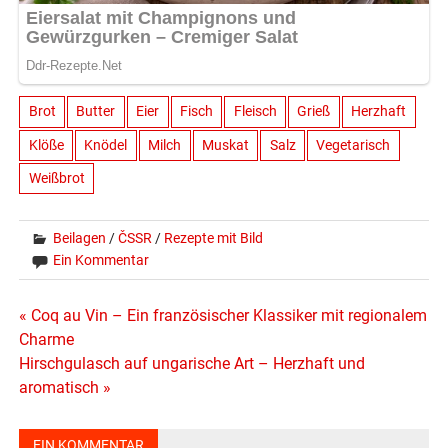
Brot
Butter
Eier
Fisch
Fleisch
Grieß
Herzhaft
Klöße
Knödel
Milch
Muskat
Salz
Vegetarisch
Weißbrot
Beilagen
/
ČSSR
/
Rezepte mit Bild
Ein Kommentar
Beitragsnavigation
« Coq au Vin – Ein französischer Klassiker mit regionalem
Charme
Hirschgulasch auf ungarische Art – Herzhaft und
aromatisch »
EIN KOMMENTAR