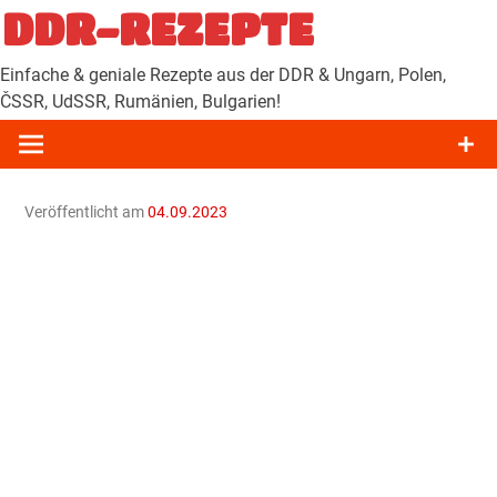
Zum
DDR-REZEPTE
Inhalt
springen
Einfache & geniale Rezepte aus der DDR & Ungarn, Polen,
ČSSR, UdSSR, Rumänien, Bulgarien!
Veröffentlicht am
04.09.2023