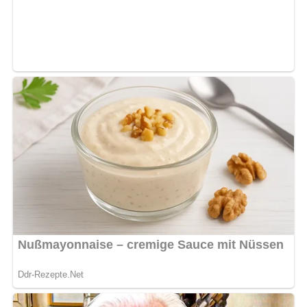
Zubereitung
Das Weißbrot in kleine Würfel schneiden und in der
Milch einweichen. Lass es so lange ziehen, bis die
Milch vollständig aufgesogen ist und das Brot weich
ist.
Eier und Grieß zu der eingeweichten Brotmasse geben.
Alles gut vermengen und mit Salz und einer Prise
Muskat abschmecken.
Aus der Masse Klöße formen. Dabei darauf achten,
dass sie eine gleichmäßige Größe haben.
Die Klöße in einen großen Topf mit kochendem
Salzwasser geben, einmal kurz aufkochen lassen und
anschließend bei schwacher Hitze etwa 10 Minuten
ziehen lassen, bis sie gar sind.
Die fertigen Knödel aus dem Wasser nehmen und gut
abtropfen lassen. Vor dem Servieren mit brauner Butter
begießen.