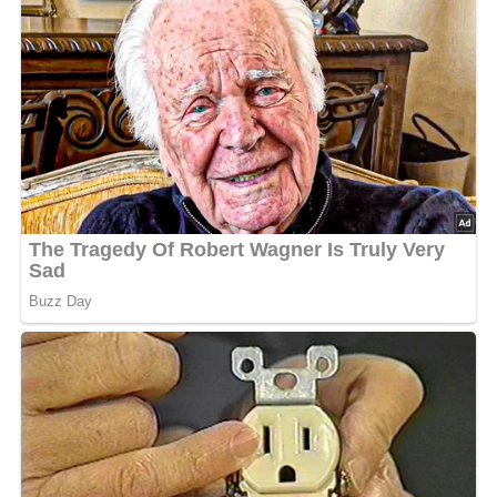
Zubereitungszeit
Vorbereitungszeit
20 Minuten
Kochzeit
10 Minuten
Gesamtzeit
30 Minuten
Benötigte Küchenutensilien
Schüssel – zum Einweichen des Weißbrots
Topf – für das kochende Salzwasser
Schöpflöffel – zum Herausnehmen der Knödel
Pfanne – zum Schmelzen der braunen Butter
Messer und Schneidebrett – zum Würfeln des
Weißbrots
Aufbewahrung & Haltbarkeit