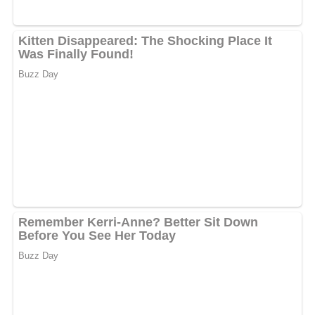
Dieses Rezept ergibt etwa 6 Portionen. Für mehr oder
weniger Personen können die Mengen entsprechend
angepasst werden.
Zutaten
1 Weißbrot (ca. 300 g), in Würfel geschnitten
3/4 Liter Milch
6 Eier
80 g Grieß
Salz
Muskat
80 g Butter (für die braune Butter zum Servieren)
Kennst du schon unser tolles DDR-Quiz?
Was weißt du
noch alles über die DDR?
Teste dein Wissen jetzt!