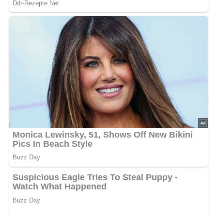
Nach: Garnieren, Verlag für die Frau, Leipzig, DDR, 1989
Abonniere jetzt unseren Newsletter!
Kein Spam, kein Bullshit, keine Weitergabe deiner Mailadresse an Dritte!
Jetzt Sterne vergeben – Rezept
bewerten
5/5
(1 Bewertung)