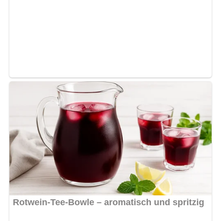
Lob, Kritik, Fragen oder Anregungen zum Rezept?
Dann hinterlasse doch bitte einen Kommentar am
Ende dieser Seite & auch eine Bewertung!
Und so wird es gemacht…
Die vorbereiteten Beeren waschen, in 1/4 Liter kochendes
Wasser geben und 5 Minuten kochen lassen. Dann durch
ein Sieb streichen. Beerenmark und Zucker aufkochen
lassen. Mit in 1/2 Tasse kaltem Wasser angerührten
Stärkemehl binden. In eine kalt ausgespülte Schüssel
füllen und erkalten lassen. Den Biskuitboden in Größe der
Grütze zuschneiden, mit dem Likör beträufeln und die
erstarrte Grütze daraufstürzen. Mit frischen Beeren
garnieren. Für die Soße Eier, Zucker und ausgeschabtes
Vanillemark im Wasserbad kremig schlagen. Die Sahne
steifschlagen und dann vorsichtig unter die Vanillekrem
rühren. Zur Grütze servieren.