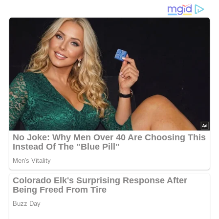
Diese Zutaten brauchen wir…
750 g gemischte Beeren, frisch oder gefroren
(Johannisbeeren, Erdbeeren, Himbeeren, Brombeeren,
Heidelbeeren)
100 g Zucker
60 g Stärkemehl
1 Obsttorten-Biskuitboden
2 cl Fruchtlikör
Für die Soße:
3 Eier
75 g Zucker
1 Vanilleschote
200 ml Schlagsahne