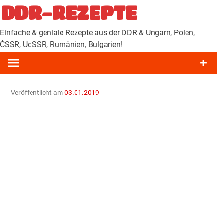
Zum
DDR-REZEPTE
Inhalt
springen
Einfache & geniale Rezepte aus der DDR & Ungarn, Polen,
ČSSR, UdSSR, Rumänien, Bulgarien!
Veröffentlicht am
03.01.2019