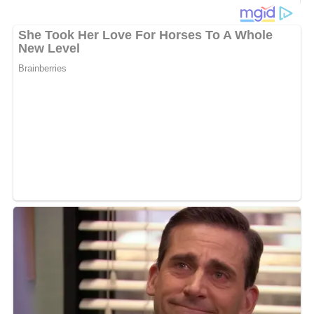
6 Eier
12 Eßlöffel Milch
1 Prise Salz
1 Eßlöffel Mehl
30 g Staubzucker
1 bis 2 Tassen rohe oder abgetropfte Johannisbeeren
Bratfett
Zubereitung
Die Eier zusammen mit Milch, Salz, Mehl und Zucker
kräftig verquirlen. Die Beeren untermischen und die
Eiermasse in einer gut gefetteten Pfanne stocken lassen
oder ebenso wie Rührei in reichlich zerlassener Margarine
groß flockig braten.
Zu gebackenen Grießschnitten oder einem mit brauner
Butter beträufelten Grießbrei auftragen.