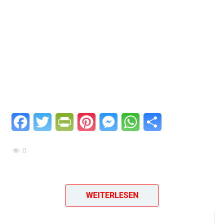
Facebook
Twitter
PrintFriendly
Pinterest
Messenger
WhatsApp
Teilen
0
Verdeckte Früchte
WEITERLESEN
Zutaten