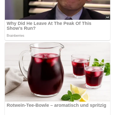
– Die Johannisbeeren lassen sich durch nahezu jede
andere Obstsorte ersetzen.
Nach: Eier-Milch – Verlag für die Frau Leipzig, DDR 1962
Abonniere jetzt unseren Newsletter!
Kein Spam, kein Bullshit, keine Weitergabe deiner Mailadresse an Dritte!
Rezept-Bewertung
5/5
(3 Bewertung)