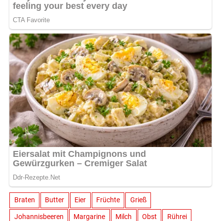
Braten
Butter
Eier
Früchte
Grieß
Johannisbeeren
Margarine
Milch
Obst
Rührei