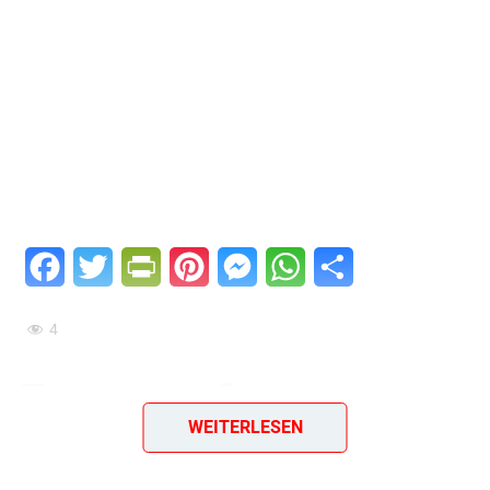
Facebook
Twitter
PrintFriendly
Pinterest
Messenger
WhatsApp
Teilen
4
Tomatensoße
WEITERLESEN
Hey, wie wäre es mit einer leckeren
Tomatensoße
für dein