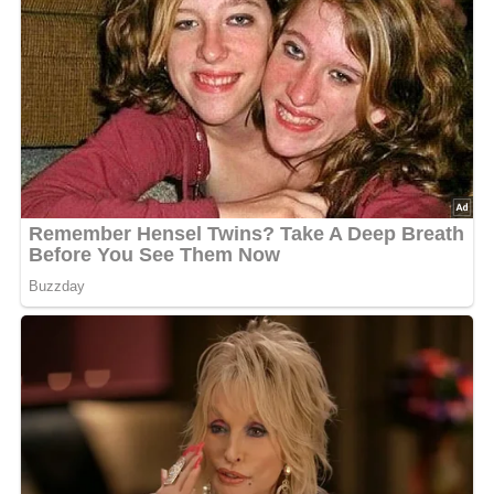
Tipps
Experimentiere mit den Gewürzen, um den Geschmack
anzupassen. Ein Hauch von Knoblauch oder Oregano
kann die Soße noch aromatischer machen.
Wenn du es etwas würziger magst, kannst du auch
eine Prise Cayennepfeffer hinzufügen.
Variationen
Füge frische Kräuter wie Basilikum oder Petersilie
hinzu, um der Soße eine frische Note zu verleihen.
Verwende anstelle von Wasser auch Gemüsebrühe für
einen intensiveren Geschmack.
Schwierigkeitsgrad: Leicht