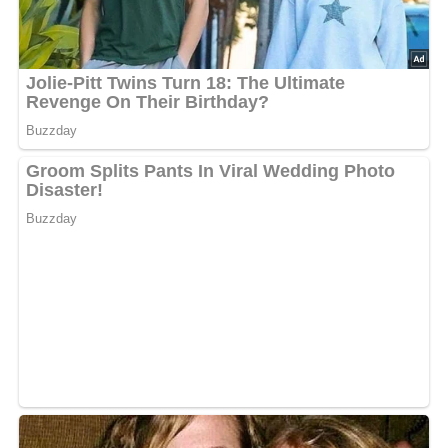
Abonniere jetzt unseren Newsletter!
Kein Spam, kein Bullshit, keine Weitergabe deiner Mailadresse an Dritte!
Haltbarkeit und Aufbewahrung
Die Tomatensoße kann im Kühlschrank in einem
luftdichten Behälter bis zu 5 Tage aufbewahrt werden.
Küchenutensilien
Großer Topf
Messer und Schneidebrett