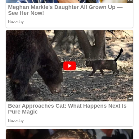
1 Zwiebel
1 1/2 Eßlöffel Mehl
400 ml Wasser
1 Tube Tomatenmark
3 Spritzer Tomatenketchup
Salz
Zucker
1 1/2 Eßlöffel Butter
Lob, Kritik, Fragen oder Anregungen zum Rezept?
Dann hinterlasse doch bitte einen Kommentar am
Ende dieser Seite & auch eine Bewertung!
Zubereitung der Tomatensoße
Zwiebel hacken
: Fein hacke die Zwiebel und stelle sie
beiseite.