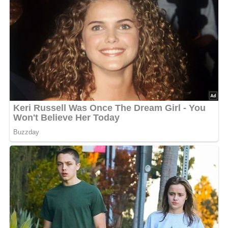
Soße zubereiten
: In einem größeren Topf schmelze die
Butter und streue das Mehl darüber. Rühre das Mehl
um und lasse es hell anschwitzen.
Mit Wasser ablöschen
: Gieße das Wasser in den Topf
und bringe es zum Kochen.
Tomatenmark und Ketchup hinzufügen
: Rühre das
Tomatenmark, den Tomatenketchup und die gehackten
Zwiebeln in die Soße ein. Lasse die Soße einige
Minuten köcheln, damit sich die Aromen vermischen.
Würzen
: Schmecke die Soße sorgfältig mit Salz und
Zucker ab, bis sie die gewünschte Balance zwischen
süß und salzig erreicht hat.
Servieren
: Deine hausgemachte Tomatensoße ist jetzt
fertig! Du kannst sie zu Nudeln, Pizza oder anderen
Gerichten servieren und genießen.
Kalorien: Pro Portion: ca. 120 kcal
Zubereitungszeit: 20 Minuten