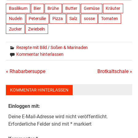
Basilikum
Bier
Brühe
Butter
Gemüse
Kräuter
Nudeln
Petersilie
Pizza
Salz
sosse
Tomaten
Zucker
Zwiebeln
Rezepte mit Bild
/
Soßen & Marinaden
Kommentar hinterlassen
Beitragsnavigation
« Rhabarbersuppe
Brotkaltschale »
KOMMENTAR HINTERLASSEN
Einloggen mit:
Deine E-Mail-Adresse wird nicht veröffentlicht.
Erforderliche Felder sind mit
*
markiert