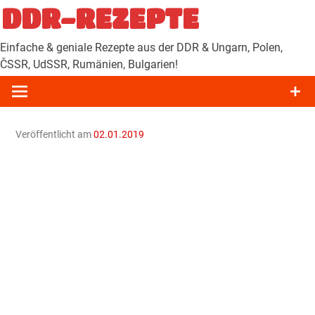
Zum
DDR-REZEPTE
Inhalt
springen
Einfache & geniale Rezepte aus der DDR & Ungarn, Polen,
ČSSR, UdSSR, Rumänien, Bulgarien!
Veröffentlicht am
02.01.2019