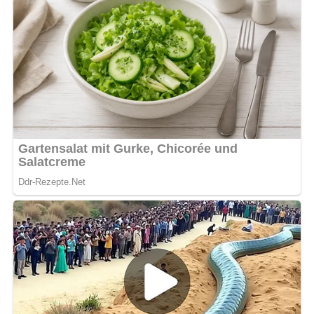
überbacken, bis der Käse goldbraun ist.
Zubereitungszeit
Vorbereitungszeit:
20 Minuten
Zubereitungszeit:
25 Minuten
Gesamtzeit:
45 Minuten
Benötigte Küchenutensilien
Topf: Zum Kochen der Spaghetti.
Pfanne: Zum Dünsten der Zwiebeln und Vermischen
der Zutaten.
Auflaufform: Zum Schichten und Backen des Auflaufs.
Schneebesen: Zum Verquirlen von Eiern, Milch und
Pritamin.