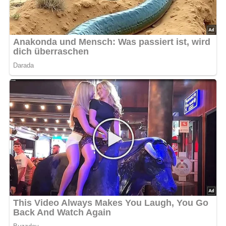
Schwierigkeitsgrad
Mittel – Der Spaghetti-Auflauf ist einfach in der
Zubereitung, erfordert jedoch etwas Geschick beim
Schichten und Überbacken, um eine schöne Kruste zu
erhalten.
Nährwerte pro Portion
Kalorien: 600 kcal
Eiweiß: 28 g
Fett: 35 g
Kohlenhydrate: 45 g
Tipps zum Rezept:
Für eine vegetarische Variante kannst du den Schinken