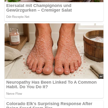
Anzahl der Portionen
4 Portionen
Zutaten
400 g Spaghetti
150 g Salami
200 g Kochschinken
60 g Margarine
40 g Butter
1/8 Liter Milch