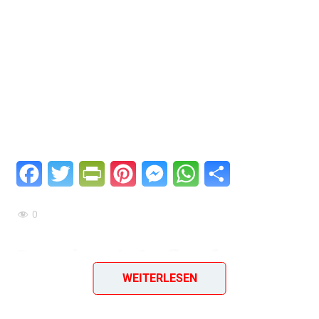
Facebook
Twitter
PrintFriendly
Pinterest
Messenger
WhatsApp
Teilen
0
Spaghetti-Auflauf –
WEITERLESEN
Deftiger Klassiker aus