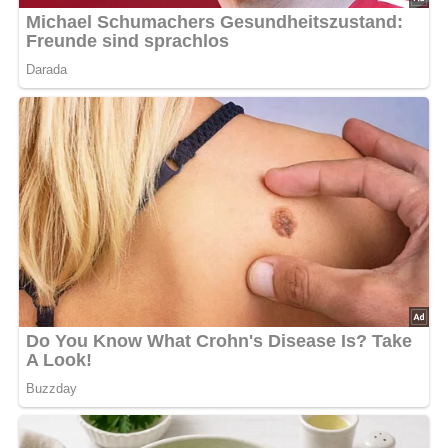
Die Spaghetti in Salzwasser kochen, abgießen und mit
kaltem Wasser abspülen. Gut abtropfen lassen.
In 40 g zerlassener Margarine die fein gewürfelte
Zwiebel glasig dünsten.
Den gewürfelten Kochschinken und die Spaghetti zu
den Zwiebeln geben und gut vermischen.
Eine Auflaufform mit der restlichen Margarine
ausfetten. Zuerst dünne Salamischeiben auf dem
Boden verteilen, dann die Hälfte der Spaghetti
daraufgeben, erneut Salamischeiben schichten und mit
den restlichen Spaghetti abschließen.
Die Eier mit Pritamin und der Milch verquirlen und mit
Salz abschmecken. Diese Mischung über die Spaghetti
gießen.
Tomaten in Scheiben schneiden und auf den Auflauf
legen. Mit Semmelmehl bestreuen und Butterflöckchen
darauf verteilen.
Den Auflauf mit geriebenem Käse bestreuen und etwa
25 Minuten bei starker Oberhitze im Backofen