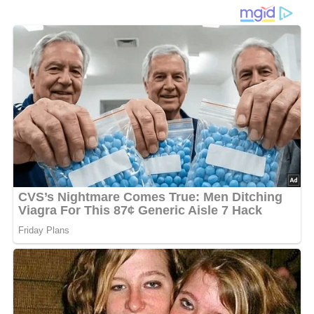
der DDR-Küche
Schicht für Schicht ein Wohlfühlgericht:
Dieser
Spaghetti-Auflauf
bringt alles mit, was man sich von
einem herzhaften Ofengericht wünscht – kräftige
Salami
,
feiner
Kochschinken
, fruchtige
Tomaten
und natürlich ein
knuspriger
Käsedeckel
, der beim Überbacken goldbraun
zerläuft. Zwischen den Schichten liegen gut
abgeschmeckte
Nudeln
, durchzogen von einer Mischung
aus
Pritamin
,
Eiern
und
Milch
, die beim Backen für Halt
und Saftigkeit sorgt. Ein Gericht, das satt macht, Reste
verwertet – und ganz nebenbei an früher erinnert, wenn
der Duft aus dem Ofen durch die ganze Wohnung zog.