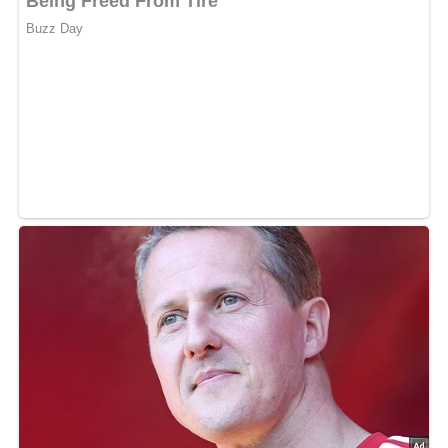
3 Eier
1 Dose Pritamin
4 Tomaten
1 Esslöffel Semmelmehl
100 g Reibekäse
1 Zwiebel
Salz
Abonniere jetzt unseren Newsletter!
Kein Spam, kein Bullshit, keine Weitergabe deiner Mailadresse an Dritte!
Zubereitung