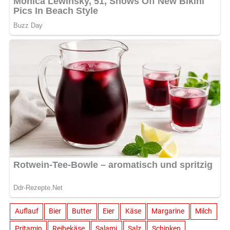
Auflauf
Bier
Butter
Eier
Käse
Margarine
Milch
Pritamin
Reibekäse
Salami
Salz
Schinken