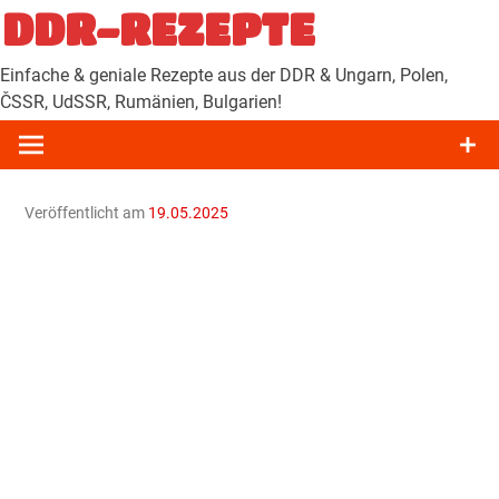
Zum
DDR-REZEPTE
Inhalt
springen
Einfache & geniale Rezepte aus der DDR & Ungarn, Polen,
ČSSR, UdSSR, Rumänien, Bulgarien!
Veröffentlicht am
19.05.2025